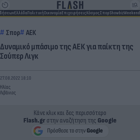
ιδήσεων
Ελλάδα
Πολιτική
Οικονομία
Επιχειρήσεις
Κόσμος
Σπορ
Showbiz
Weekend
Σπορ
ΑΕΚ
Δυναμικό μπάσιμο της ΑΕΚ για παίκτη της
Σούπερ Λιγκ
27.08.2022 18:10
Ηλίας
Λιβάνιος
Κάνε κλικ και δες περισσότερο
Flash.gr
στην αναζήτηση της
Google