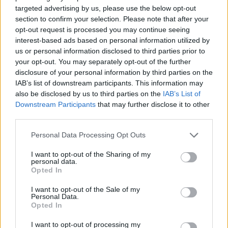
targeted advertising by us, please use the below opt-out
section to confirm your selection. Please note that after your
opt-out request is processed you may continue seeing
interest-based ads based on personal information utilized by
us or personal information disclosed to third parties prior to
your opt-out. You may separately opt-out of the further
disclosure of your personal information by third parties on the
IAB’s list of downstream participants. This information may
also be disclosed by us to third parties on the
IAB’s List of
Downstream Participants
that may further disclose it to other
Η ΑΕΚ αναζητούσε για μεγάλο διάστημα την
third parties.
καλύτερη δυνατή λύση για τα άκρα και φαίνεται
Please note that this website/app uses one or more Google
πως τη βρήκε στο πρόσωπο του Νίκλας Ελίασον. Ο
Personal Data Processing Opt Outs
services and may gather and store information including but
Σουηδός εξτρέμ βρίσκεται ψηλά στη λίστα της
not limited to your visit or usage behaviour. You may click to
I want to opt-out of the Sharing of my
“Ενωσης” από το περασμένο καλοκαίρι και είχε
personal data.
grant or deny consent to Google and its third-party tags to
Opted In
απασχολήσει και στο ξεκίνημα της τρέχουσας
use your data for below specified purposes in below Google
consent section.
μεταγραφικής περιόδου. Παρόλα αυτά, οι
I want to opt-out of the Sale of my
Personal Data.
απαιτήσεις της Νιμ φάνταζαν απαγορευτικές
Opted In
προκειμένου να ολοκληρωθεί η μεταγραφή, τα
I want to opt-out of processing my