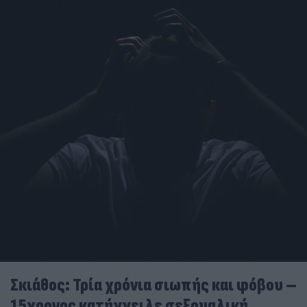
Σκιάθος: Τρία χρόνια σιωπής και φόβου –
15χρονος κατήγγειλε σεξουαλική