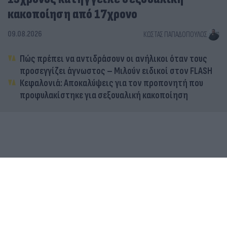
κακοποίηση από 17χρονο
09.08.2026
ΚΏΣΤΑΣ ΠΑΠΑΔΌΠΟΥΛΟΣ
Πώς πρέπει να αντιδράσουν οι ανήλικοι όταν τους
προσεγγίζει άγνωστος – Μιλούν ειδικοί στον FLASH
Κεφαλονιά: Αποκαλύψεις για τον προπονητή που
προφυλακίστηκε για σεξουαλική κακοποίηση