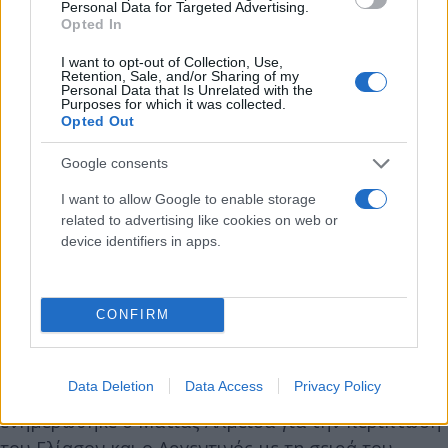
τελευταία 24ωρα, όμως, έχει ανοίξει πάλι η
Personal Data for Targeted Advertising.
Opted In
υπόθεση για την ΑΕΚ, η οποία προσφέρει πάνω από
2 εκατ. ευρώ στους Γάλλους και βρίσκεται πολύ
I want to opt-out of Collection, Use,
Retention, Sale, and/or Sharing of my
κοντά σε συμφωνία.
Personal Data that Is Unrelated with the
Purposes for which it was collected.
Opted Out
Σημαίνοντα ρόλο στην εξέλιξη της μεταγραφή του
Google consents
Ελίασον παίζει η αποφασιστικότητα του Δημήτρη
Μελισσανίδη. Ο μεγαλομέτοχος της ΑΕΚ έδωσε
I want to allow Google to enable storage
related to advertising like cookies on web or
εντολή να ανοίξει διαπραγμάτευση για την αγορά
device identifiers in apps.
του Ελίασον, με τους “κιτρινόμαυρους” να
προσφέρουν πάνω από 2 εκατ. ευρώ για να φέρουν
τον Σουηδό στην “Αγ. Σοφία”.
CONFIRM
Τις τελευταίες ώρες φάνηκε να υπάρχει διάθεση
Data Deletion
Data Access
Privacy Policy
και από τις δύο πλευρές για συζητήσεις,
ενημερώθηκε ο Ματίας Αλμέιδα για την περίπτωση