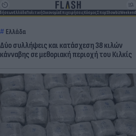
ιδήσεων
Ελλάδα
Πολιτική
Οικονομία
Επιχειρήσεις
Κόσμος
Σπορ
Showbiz
Weekend
Ελλάδα
Δύο συλλήψεις και κατάσχεση 38 κιλών
κάνναβης σε μεθοριακή περιοχή του Κιλκίς