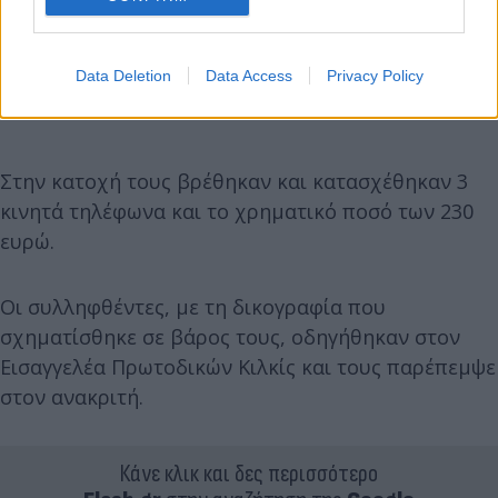
Data Deletion
Data Access
Privacy Policy
Στην κατοχή τους βρέθηκαν και κατασχέθηκαν 3
κινητά τηλέφωνα και το χρηματικό ποσό των 230
ευρώ.
Οι συλληφθέντες, με τη δικογραφία που
σχηματίσθηκε σε βάρος τους, οδηγήθηκαν στον
Εισαγγελέα Πρωτοδικών Κιλκίς και τους παρέπεμψε
στον ανακριτή.
Κάνε κλικ και δες περισσότερο