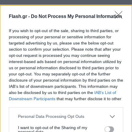
Flash.gr -
Do Not Process My Personal Information
If you wish to opt-out of the sale, sharing to third parties, or
processing of your personal or sensitive information for
targeted advertising by us, please use the below opt-out
section to confirm your selection. Please note that after your
opt-out request is processed you may continue seeing
interest-based ads based on personal information utilized by
us or personal information disclosed to third parties prior to
your opt-out. You may separately opt-out of the further
disclosure of your personal information by third parties on the
Μέσα στους σάκους που κατασχέθηκαν,
IAB’s list of downstream participants. This information may
διαπιστώθηκε ότι μετέφεραν 35 συσκευασίες με
also be disclosed by us to third parties on the
IAB’s List of
Downstream Participants
that may further disclose it to other
ποσότητες κάνναβης συνολικού βάρους 38 κιλών
third parties.
και 8 γραμμαρίων.
Please note that this website/app uses one or more Google
Personal Data Processing Opt Outs
services and may gather and store information including but
not limited to your visit or usage behaviour. You may click to
I want to opt-out of the Sharing of my
personal data.