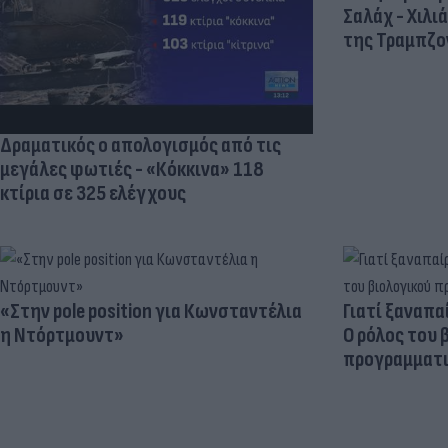
Σαλάχ - Χιλι
της Τραμπζον
Δραματικός ο απολογισμός από τις
μεγάλες φωτιές - «Κόκκινα» 118
κτίρια σε 325 ελέγχους
«Στην pole position για Κωνσταντέλια
Γιατί ξαναπα
η Ντόρτμουντ»
Ο ρόλος του 
προγραμματι