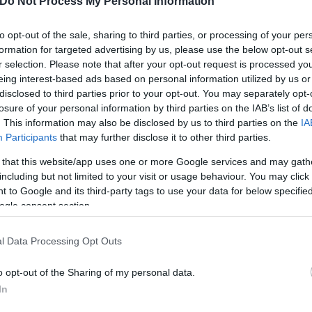
Do Not Process My Personal Information
to opt-out of the sale, sharing to third parties, or processing of your per
formation for targeted advertising by us, please use the below opt-out s
r selection. Please note that after your opt-out request is processed y
eing interest-based ads based on personal information utilized by us or
κής υπηρεσίας, μέχρι 27/06/2023 και
disclosed to third parties prior to your opt-out. You may separately opt-
losure of your personal information by third parties on the IAB’s list of
. This information may also be disclosed by us to third parties on the
IA
τον e-ΕΦΚΑ βεβαιωμένη στο ΚΕΑΟ.
Participants
that may further disclose it to other third parties.
 that this website/app uses one or more Google services and may gath
including but not limited to your visit or usage behaviour. You may click 
 to Google and its third-party tags to use your data for below specifi
ogle consent section.
l Data Processing Opt Outs
o opt-out of the Sharing of my personal data.
In