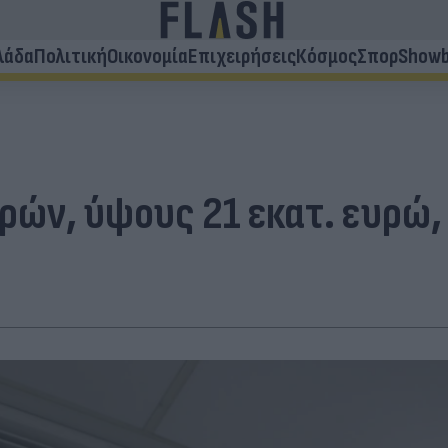
λάδα
Πολιτική
Οικονομία
Επιχειρήσεις
Κόσμος
Σπορ
Showb
ών, ύψους 21 εκατ. ευρώ, 