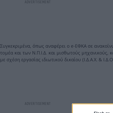
Συγκεκριμένα, όπως αναφέρει ο e-ΕΦΚΑ σε ανακοίν
τομέα και των Ν.Π.Ι.Δ. και μισθωτούς μηχανικούς, 
με σχέση εργασίας ιδιωτικού δικαίου (Ι.Δ.Α.Χ. & Ι.Δ.Ο.