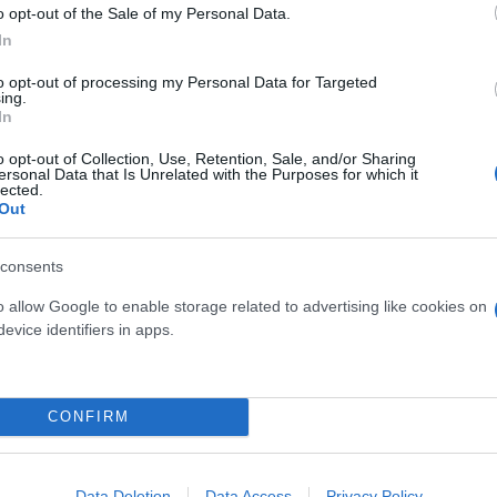
o opt-out of the Sale of my Personal Data.
In
to opt-out of processing my Personal Data for Targeted
ing.
φόμενο ποσό, που θα πιστωθεί στους τραπεζικούς
In
 12.060,43 ευρώ.
o opt-out of Collection, Use, Retention, Sale, and/or Sharing
ersonal Data that Is Unrelated with the Purposes for which it
lected.
νεχίζουν την επεξεργασία των αιτήσεων των λοιπών
Out
6/2023 και μετέπειτα, προκειμένου τα αντίστοιχα 
consents
αταβολή.
o allow Google to enable storage related to advertising like cookies on
evice identifiers in apps.
ερο
Flash.gr
στην αναζήτηση της
Google
CONFIRM
Data Deletion
Data Access
Privacy Policy