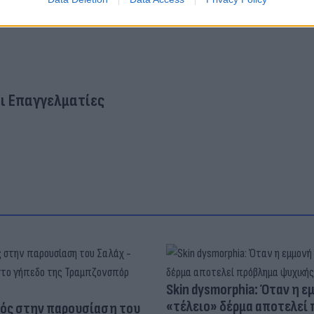
ι Επαγγελματίες
Skin dysmorphia: Όταν η ε
«τέλειο» δέρμα αποτελεί
ός στην παρουσίαση του