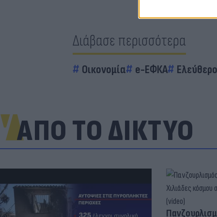
Διάβασε περισσότερα
Οικονομία
e-ΕΦΚΑ
Ελεύθερο
ΑΠΟ ΤΟ ΔΙΚΤΥΟ
Πανζουρλισμ