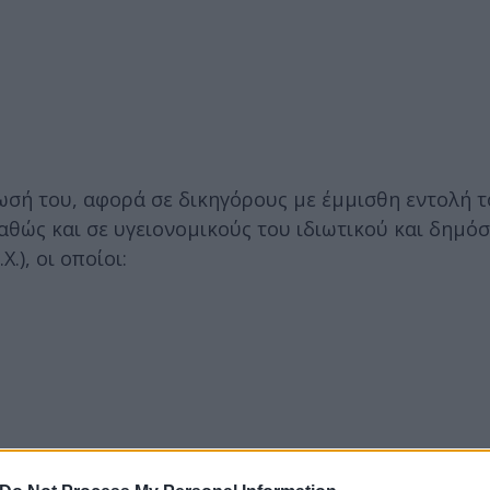
ωσή του, αφορά σε δικηγόρους με έμμισθη εντολή τ
καθώς και σε υγειονομικούς του ιδιωτικού και δημό
Χ.), οι οποίοι: