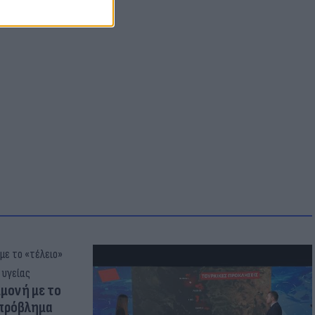
μμονή με το
 πρόβλημα