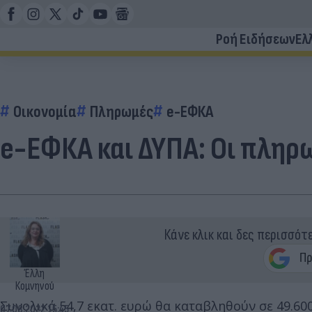
Ροή Ειδήσεων
Ελ
Οικονομία
Πληρωμές
e-ΕΦΚΑ
e-ΕΦΚΑ και ΔΥΠΑ: Οι πληρ
Κάνε κλικ και δες περισσότ
Έλλη
Κομνηνού
Συνολικά 54,7 εκατ. ευρώ θα καταβληθούν σε 49.60
07.08.2022 15:45