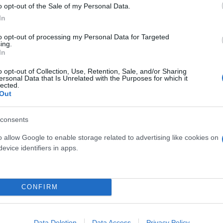
o opt-out of the Sale of my Personal Data.
In
to opt-out of processing my Personal Data for Targeted
ing.
Skin dysmorphia: Όταν η ε
In
«τέλειο» δέρμα αποτελεί
ός στην παρουσίαση του
ψυχικής υγείας
o opt-out of Collection, Use, Retention, Sale, and/or Sharing
άδες κόσμου στο γήπεδο
ersonal Data that Is Unrelated with the Purposes for which it
σπόρ (video)
lected.
Out
consents
o allow Google to enable storage related to advertising like cookies on
evice identifiers in apps.
CONFIRM
ίρνουμε το χαμένο βάρος;
Data Deletion
Data Access
Privacy Policy