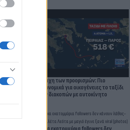
μμονή με το
 πρόβλημα
Η μάχη των προορισμών: Πιο
οικονομικά για οικογένειες το ταξίδι
των διακοπών με αυτοκίνητο
Δέκα εκατομμύρια followers δεν