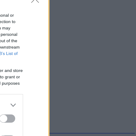
sonal or
ection to
ou may
 personal
out of the
 downstream
B’s List of
er and store
to grant or
ed purposes