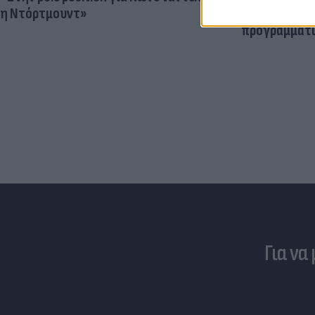
η Ντόρτμουντ»
Ο ρόλος του 
προγραμματι
Για να