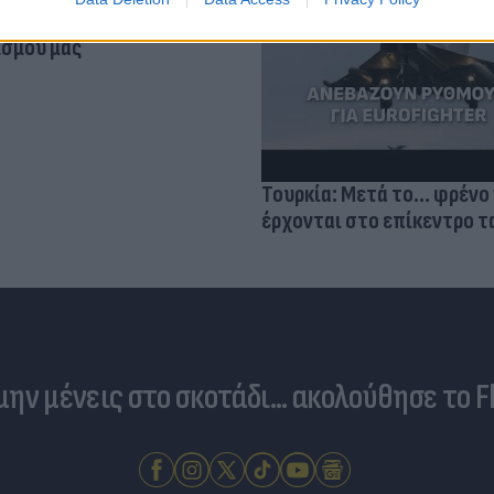
βιολογικού
σμού μας
Τουρκία: Μετά το... φρένο 
έρχονται στο επίκεντρο τα
 μην μένεις στο σκοτάδι... ακολούθησε το F