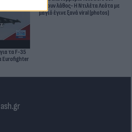
κάνουν λάθος- Η Ντιλέτα Λεότα με
μαγιό έγινε ξανά viral (photos)
για τα F-35
 Eurofighter
lash.gr