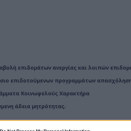
αταβολή επιδομάτων ανεργίας και λοιπών επιδο
λαίσιο επιδοτούμενων προγραμμάτων απασχόλησ
ογράμματα Κοινωφελούς Χαρακτήρα
ούμενη άδεια μητρότητας.
ερο
Flash.gr
στην αναζήτηση της
Google