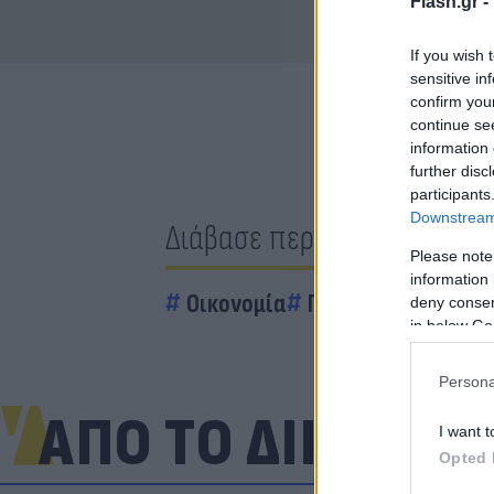
Flash.gr -
If you wish 
sensitive in
confirm you
continue se
information 
further disc
participants
Downstream 
Διάβασε περισσότερα
Please note
information 
Οικονομία
Πληρωμές
e-ΕΦΚ
deny consent
in below Go
Persona
ΑΠΟ ΤΟ ΔΙΚΤΥΟ
I want t
Opted 