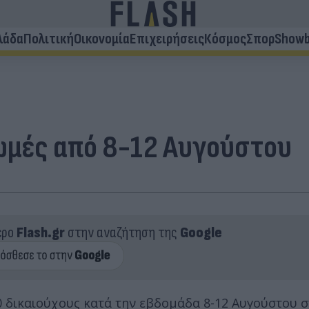
λάδα
Πολιτική
Οικονομία
Επιχειρήσεις
Κόσμος
Σπορ
Showb
ωμές από 8-12 Αυγούστου
ερο
Flash.gr
στην αναζήτηση της
Google
0 δικαιούχους κατά την εβδομάδα 8-12 Αυγούστου σ