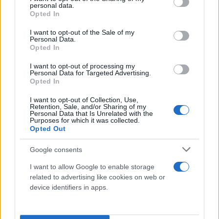
personal data.
grant or deny consent to Google and its third-party tags to
Ελλάδος, το Υπουργείο Ανάπτυξης και τους
Opted In
use your data for below specified purposes in below Google
αρμόδιους φορείς και επιδιώκουμε αδιάλειπτα, την
consent section.
I want to opt-out of the Sale of my
θεσμική συμμετοχή της ΕΑΔΕ στις σχετικές
Personal Data.
Opted In
διαβουλεύσεις, καθώς και τη λήψη υπ’ όψιν των
Θέσεών μας στη διαμόρφωση σχετικών
I want to opt-out of processing my
Personal Data for Targeted Advertising.
αποφάσεων
».
Opted In
I want to opt-out of Collection, Use,
Retention, Sale, and/or Sharing of my
Personal Data that Is Unrelated with the
Purposes for which it was collected.
Opted Out
Google consents
I want to allow Google to enable storage
related to advertising like cookies on web or
device identifiers in apps.