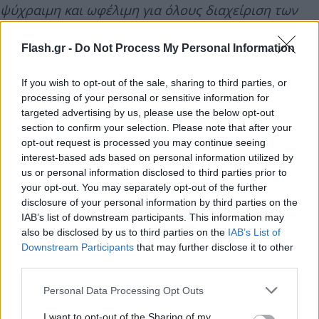
ψύχραιμη και ωφέλιμη για όλους διαχείριση των
προκλήσεων της ασφαλιστικής αγοράς, να
εκλαμβάνουμε τη συγκυρία αυτή ως ευκαιρία για
Flash.gr -
Do Not Process My Personal Information
την έναρξη ενός ουσιαστικού διαλόγου που θα
If you wish to opt-out of the sale, sharing to third parties, or
οδηγήσει σε λύσεις στο κρίσιμο ζήτημα της
processing of your personal or sensitive information for
αναπροσαρμογής και της βιωσιμότητας των
targeted advertising by us, please use the below opt-out
ασφαλίσεων Υγείας. Ο ρόλος του Διαμεσολαβητή
section to confirm your selection. Please note that after your
είναι εγγυητικός για την ασφαλιστική αγορά και –
opt-out request is processed you may continue seeing
interest-based ads based on personal information utilized by
όπως όλοι οι συμμετέχοντες διαπιστώσαμε –
us or personal information disclosed to third parties prior to
αποφάσεις που λαμβάνονται χωρίς τη συμμετοχή
your opt-out. You may separately opt-out of the further
της Διαμεσολάβησης αποδεικνύονται ανεπαρκείς
disclosure of your personal information by third parties on the
IAB’s list of downstream participants. This information may
ως προς την ολική προσέγγισή τους και εγείρουν
also be disclosed by us to third parties on the
IAB’s List of
έντονες αντιδράσεις. Έτσι έχουμε ως αποτέλεσμα
Downstream Participants
that may further disclose it to other
την δημιουργία προβλημάτων που αγγίζουν μεν
third parties.
τον καταναλωτή, αλλά ουσιαστικά πλήττουν τη
Please note that this website/app uses one or more Google
Personal Data Processing Opt Outs
φερεγγυότητα του θεσμού της Ασφάλισης. Για τον
services and may gather and store information including but
σκοπό αυτό, έχουμε ήδη αιτηθεί στην Τράπεζα της
not limited to your visit or usage behaviour. You may click to
I want to opt-out of the Sharing of my