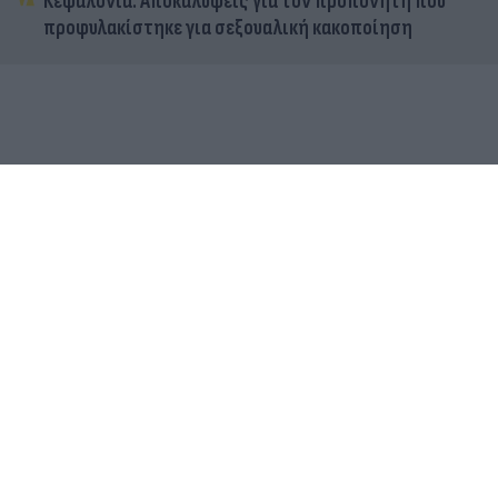
Κεφαλονιά: Αποκαλύψεις για τον προπονητή που
προφυλακίστηκε για σεξουαλική κακοποίηση