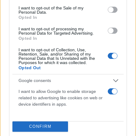
consent section.
I want to opt-out of the Sale of my
Personal Data.
Opted In
I want to opt-out of processing my
Personal Data for Targeted Advertising.
Opted In
I want to opt-out of Collection, Use,
Retention, Sale, and/or Sharing of my
Personal Data that Is Unrelated with the
Πλεύσης Ελευθερίας: Οι «κομμένοι»
Purposes for which it was collected.
Opted Out
καταγγέλλουν τη Ζωή Κωνσταντοπούλου - Μας
χρησιμοποίησε ως «λαγούς»
Google consents
Εύη
20.06.2023 16:41
I want to allow Google to enable storage
Κούρτη
related to advertising like cookies on web or
device identifiers in apps.
CONFIRM