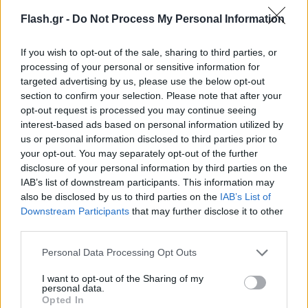
όλη την Ελλάδα σχέση με τις εκλογές του Μαΐου
Flash.gr -
Do Not Process My Personal Information
Εύη
25.06.2023 22:59
Κούρτη
If you wish to opt-out of the sale, sharing to third parties, or
processing of your personal or sensitive information for
targeted advertising by us, please use the below opt-out
section to confirm your selection. Please note that after your
opt-out request is processed you may continue seeing
interest-based ads based on personal information utilized by
us or personal information disclosed to third parties prior to
your opt-out. You may separately opt-out of the further
disclosure of your personal information by third parties on the
IAB’s list of downstream participants. This information may
also be disclosed by us to third parties on the
IAB’s List of
Downstream Participants
that may further disclose it to other
Exit poll: H κατανομή των εδρών στη νέα Βουλή
third parties.
Εύη
Please note that this website/app uses one or more Google
Personal Data Processing Opt Outs
25.06.2023 20:07
Κούρτη
services and may gather and store information including but
not limited to your visit or usage behaviour. You may click to
I want to opt-out of the Sharing of my
personal data.
grant or deny consent to Google and its third-party tags to
Opted In
use your data for below specified purposes in below Google