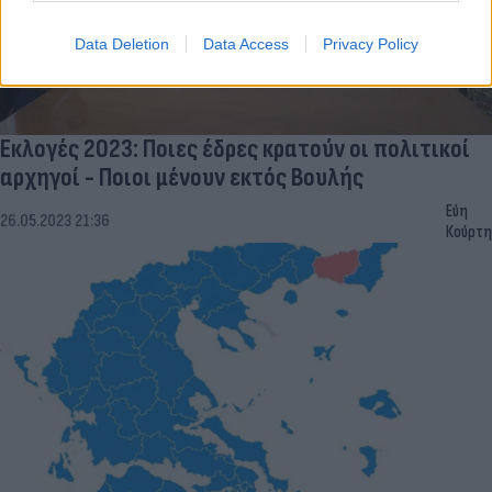
Data Deletion
Data Access
Privacy Policy
Εκλογές 2023: Ποιες έδρες κρατούν οι πολιτικοί
αρχηγοί - Ποιοι μένουν εκτός Βουλής
Εύη
26.05.2023 21:36
Κούρτη