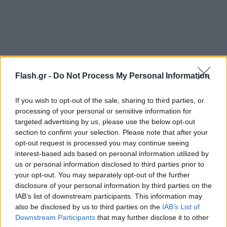
Flash.gr -
Do Not Process My Personal Information
Αναφερόμενη στο πρόβλημα της ακρίβειας τόνισε
ότι «η κυβέρνηση τροφοδοτεί διαρκώς την
If you wish to opt-out of the sale, sharing to third parties, or
αισχροκέρδεια» και «λεηλατεί το εισόδημα των
processing of your personal or sensitive information for
πολιτών», οι οποίοι «πληρώνουν το καρτέλ της
targeted advertising by us, please use the below opt-out
ενέργειας απευθείας από την τσέπη τους με
section to confirm your selection. Please note that after your
opt-out request is processed you may continue seeing
υπέρογκους λογαριασμούς και διά του Κρατικού
interest-based ads based on personal information utilized by
Προϋπολογισμού με επιδοτήσεις». Επισήμανε,
us or personal information disclosed to third parties prior to
παράλληλα, ότι «οι πολίτες πλήρωσαν στο 7μηνο
your opt-out. You may separately opt-out of the further
disclosure of your personal information by third parties on the
περίπου 7 δισ. περισσότερα σε φόρους απ’ ό,τι
IAB’s list of downstream participants. This information may
πέρυσι», ενώ «η κυβέρνηση, αντί να βάλει πλαφόν
also be disclosed by us to third parties on the
IAB’s List of
στις τιμές και να μειώσει τους κρίσιμους
Downstream Participants
that may further disclose it to other