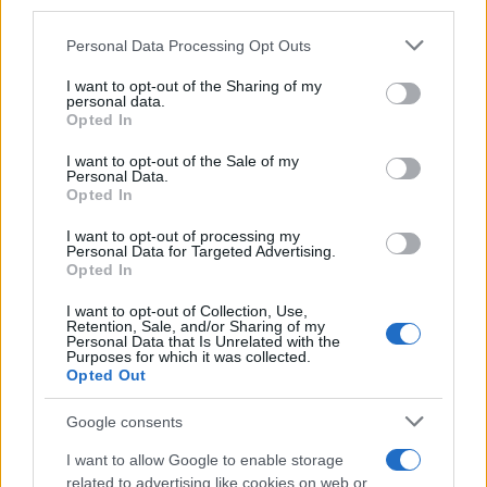
φορολογικούς συντελεστές, το παίζει τιμητής και
third parties.
λέει ότι έχει δημοσιονομικό χώρο για επιδοτήσεις,
Please note that this website/app uses one or more Google
Personal Data Processing Opt Outs
όμως τον χώρο τον δημιούργησε με τα λεφτά που
services and may gather and store information including but
not limited to your visit or usage behaviour. You may click to
I want to opt-out of the Sharing of my
πληρώνουν οι πολίτες εξαιτίας της ακρίβειας».
personal data.
grant or deny consent to Google and its third-party tags to
Opted In
use your data for below specified purposes in below Google
Τέλος, η κ. Αχτσιόγλου χαρακτήρισε «εξαιρετικά
consent section.
I want to opt-out of the Sale of my
Personal Data.
σημαντική» τη δικαστική απόφαση που δικαιώνει
Opted In
τους εργαζόμενους των Λιπασμάτων Καβάλας,
I want to opt-out of processing my
καθώς «δεν ακυρώνει απλώς τις ομαδικές
Personal Data for Targeted Advertising.
απολύσεις που έγιναν με τον νόμο Χατζηδάκη,
Opted In
κρίνει και ότι από την πλευρά της εταιρείας
I want to opt-out of Collection, Use,
Retention, Sale, and/or Sharing of my
υπήρχαν προσπάθειες βλάβης του δημοσίου
Personal Data that Is Unrelated with the
Purposes for which it was collected.
συμφέροντος».
Opted Out
Google consents
I want to allow Google to enable storage
related to advertising like cookies on web or