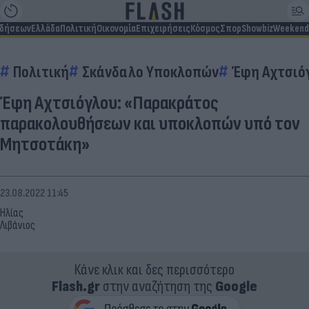
ιδήσεων
Ελλάδα
Πολιτική
Οικονομία
Επιχειρήσεις
Κόσμος
Σπορ
Showbiz
Weekend
Πολιτική
Σκάνδαλο Υποκλοπών
Έφη Αχτσιό
Έφη Αχτσιόγλου: «Παρακράτος
παρακολουθήσεων και υποκλοπών υπό τον
Μητσοτάκη»
23.08.2022 11:45
Ηλίας
Λιβάνιος
Κάνε κλικ και δες περισσότερο
Flash.gr
στην αναζήτηση της
Google