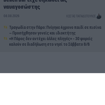
ναυαγοσώστης
08.08.2026
ΚΏΣΤΑΣ ΠΑΠΑΔΌΠΟΥΛΟΣ
Τραγωδία στην Πάρο: Πνίγηκε 4χρονο παιδί σε πισίνα
– Προσήχθησαν γονείς και ιδιοκτήτης
«Η Πάρος δεν αντέχει άλλες πληγές» - 30 φορείς
καλούν σε διαδήλωση στο νησί το Σάββατο 8/8