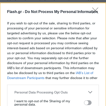
νευρολογικές και δη πανεπιστημιακές κλινικές,
υπάρχει η δυνατότητα των οξέων θεραπειών και
Flash.gr -
Do Not Process My Personal Information
κυρίως της θρομβόλυσης, που όπως αναφέρει,
είναι η πιο διαδεδομένη και σημαντική θεραπεία,
If you wish to opt-out of the sale, sharing to third parties, or
processing of your personal or sensitive information for
«αλλά πρέπει να δοθεί μέσα στις πρώτες 4-4,5
targeted advertising by us, please use the below opt-out
ώρες. Όσον αφορά την θρομβοεκτομή που έχει
section to confirm your selection. Please note that after your
μεγαλύτερα χρονικά περιθώρια, τα οποία είναι
opt-out request is processed you may continue seeing
συνήθως στις 6 ώρες, δεν χορηγείται σε όλες τις
interest-based ads based on personal information utilized by
us or personal information disclosed to third parties prior to
περιπτώσεις εγκεφαλικών, αλλά σε αυτά που έχουν
your opt-out. You may separately opt-out of the further
μεγάλη απόφραξη στον εγκέφαλο και είναι
disclosure of your personal information by third parties on the
στατιστικά πολύ λιγότερα».
IAB’s list of downstream participants. This information may
also be disclosed by us to third parties on the
IAB’s List of
Downstream Participants
that may further disclose it to other
Κατά πόσον τηρούνται όμως στη χώρα μας αυτά τα
third parties.
χρονικά περιθώρια, στα οποία κρίνεται αυστηρά η
Please note that this website/app uses one or more Google
Personal Data Processing Opt Outs
πρόγνωση του ασθενούς; «Στις μεγάλες πόλεις έχει
services and may gather and store information including but
αρχίσει και υπάρχει μία καλύτερη εγρήγορση, όπως
not limited to your visit or usage behaviour. You may click to
I want to opt-out of the Sharing of my
personal data.