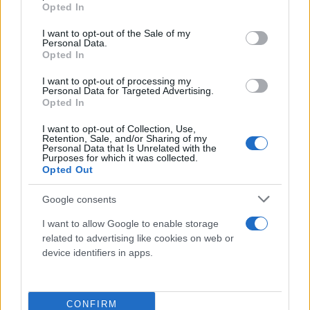
grant or deny consent to Google and its third-party tags to
επίσης και σε περιφερειακές πόλεις που διαθέτουν
Opted In
use your data for below specified purposes in below Google
πανεπιστημιακά Νοσοκομεία ή Νοσοκομεία που
consent section.
I want to opt-out of the Sale of my
ασχολούνται με το θέμα.
Personal Data.
Opted In
Ο χρόνος που υπολογίζουμε εμείς είναι από τη
I want to opt-out of processing my
Personal Data for Targeted Advertising.
στιγμή που ο ασθενής θα περάσει την πόρτα του
Opted In
Νοσοκομείου μέχρι τη στιγμή που θα του
I want to opt-out of Collection, Use,
χορηγηθεί το φάρμακο. Αυτός ο χρόνος, θα πρέπει
Retention, Sale, and/or Sharing of my
Personal Data that Is Unrelated with the
να είναι σαφώς κάτω από μία ώρα. Το ότι έχουμε
Purposes for which it was collected.
Opted Out
περιθώριο 4,5 ώρες, δεν σημαίνει ότι ο ασθενής θα
έχει το ίδιο όφελος αν πάει την πρώτη ώρα, ή αν
Google consents
ξεκινήσει το φάρμακο στις 4,5 ώρες. Η διαφορά
I want to allow Google to enable storage
είναι τεράστια, αφού το όφελος για τον ασθενή που
related to advertising like cookies on web or
κάνει θρομβόλυση την πρώτη ώρα που παθαίνει
device identifiers in apps.
εγκεφαλικό είναι 28%, ενώ έχει τη μισή βελτίωση
από αυτή στατιστικά, αν κάνει θρομβόλυση στις 4,5
ώρες».
CONFIRM