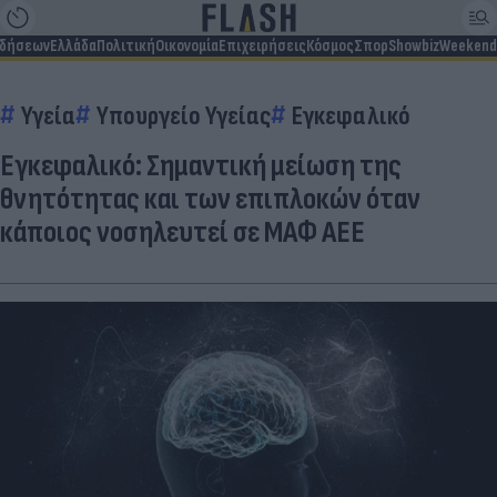
ιδήσεων
Ελλάδα
Πολιτική
Οικονομία
Επιχειρήσεις
Κόσμος
Σπορ
Showbiz
Weekend
Υγεία
Υπουργείο Υγείας
Εγκεφαλικό
Εγκεφαλικό: Σημαντική μείωση της
θνητότητας και των επιπλοκών όταν
κάποιος νοσηλευτεί σε ΜΑΦ ΑΕΕ