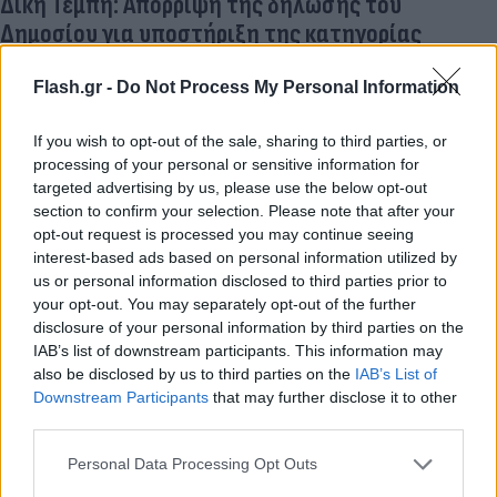
Δίκη Τέμπη: Απόρριψη της δήλωσης του
Δημοσίου για υποστήριξη της κατηγορίας
προτείνει η εισαγγελέας
Flash.gr -
Do Not Process My Personal Information
Η εισαγγελέας εισηγήθηκε να γίνουν δεκτές οι παρεμβάσεις
των Δικηγορικών Συλλόγων αποκλειστικά για το αδίκημα της
διατάραξης της ασφάλειας των συγκοινωνιών.
If you wish to opt-out of the sale, sharing to third parties, or
processing of your personal or sensitive information for
Μαρία
targeted advertising by us, please use the below opt-out
02.06.2026 11:13
Κατρινάκη
section to confirm your selection. Please note that after your
opt-out request is processed you may continue seeing
interest-based ads based on personal information utilized by
us or personal information disclosed to third parties prior to
your opt-out. You may separately opt-out of the further
disclosure of your personal information by third parties on the
IAB’s list of downstream participants. This information may
also be disclosed by us to third parties on the
IAB’s List of
Downstream Participants
that may further disclose it to other
third parties.
Please note that this website/app uses one or more Google
Personal Data Processing Opt Outs
services and may gather and store information including but