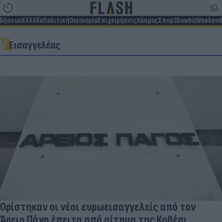
ιδήσεων
Ελλάδα
Πολιτική
Οικονομία
Επιχειρήσεις
Κόσμος
Σπορ
Showbiz
Weekend
Εισαγγελέας
Ορίστηκαν οι νέοι ευρωεισαγγελείς από τον
Άρειο Πάγο έπειτα από αίτημα της Κοβέσι