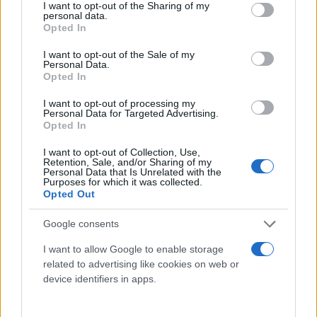
ΟΠΕΚΕΠΕ: Ελεύθεροι με περιοριστικούς όρους οι
not limited to your visit or usage behaviour. You may click to
I want to opt-out of the Sharing of my
personal data.
10 κατηγορούμενοι από τη βόρεια Ελλάδα
grant or deny consent to Google and its third-party tags to
Opted In
use your data for below specified purposes in below Google
Την Τρίτη οδηγούνται στον ανακριτή οι υπόλοιποι επτά
consent section.
I want to opt-out of the Sale of my
συλληφθέντες, μεταξύ των οποίων και οι φερόμενοι ως
Personal Data.
αρχηγοί της εγκληματικής οργάνωσης.
Opted In
Δημήτρης
I want to opt-out of processing my
01.06.2026 18:14
Δαμιανός
Personal Data for Targeted Advertising.
Opted In
I want to opt-out of Collection, Use,
Retention, Sale, and/or Sharing of my
Personal Data that Is Unrelated with the
Purposes for which it was collected.
Opted Out
Google consents
I want to allow Google to enable storage
related to advertising like cookies on web or
device identifiers in apps.
ΟΠΕΚΕΠΕ: Στον ανακριτή κατηγορούμενοι από την