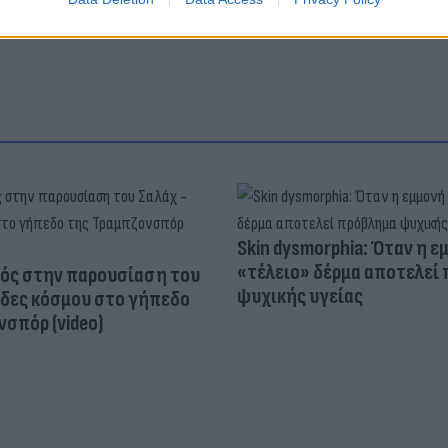
Skin dysmorphia: Όταν η ε
«τέλειο» δέρμα αποτελεί
ός στην παρουσίαση του
ψυχικής υγείας
άδες κόσμου στο γήπεδο
σπόρ (video)