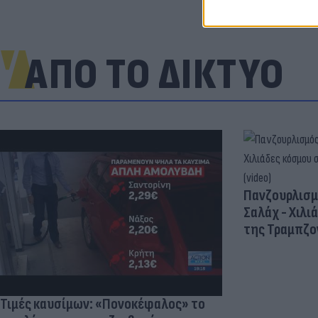
ΑΠΟ ΤΟ ΔΙΚΤΥΟ
Πανζουρλισμ
Σαλάχ - Χιλι
της Τραμπζον
Τιμές καυσίμων: «Πονοκέφαλος» το