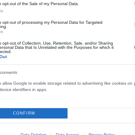
o opt-out of the Sale of my Personal Data.
In
τι Ντογιάκου: Ζημιές σε IX και μπογιές στους το
to opt-out of processing my Personal Data for Targeted
ing.
In
ιος Ντογιάκου - Με απόλυτη μυστικότητα οι έρευ
αν και χτύπησαν με ρόπαλα φοιτητές - Πληροφορί
o opt-out of Collection, Use, Retention, Sale, and/or Sharing
ersonal Data that Is Unrelated with the Purposes for which it
lected.
Out
αι φοβήθηκα» - Αυτός είναι ο Αιγύπτιος που συν
consents
 Αιγύπτιος για την χειροβομβίδα
o allow Google to enable storage related to advertising like cookies on
evice identifiers in apps.
CONFIRM
 Εισαγγελέων
Εισαγγελέας
Αντιεξουσιαστές
Data Deletion
Data Access
Privacy Policy