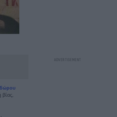
ιδώρου
 βίας,