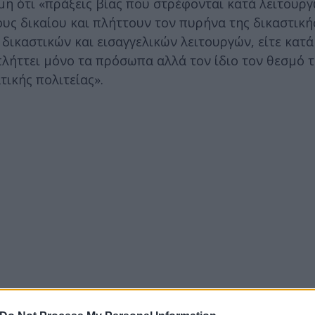
μη ότι «πράξεις βίας που στρέφονται κατά λειτουργ
υς δικαίου και πλήττουν τον πυρήνα της δικαστική
δικαστικών και εισαγγελικών λειτουργών, είτε κατ
πλήττει μόνο τα πρόσωπα αλλά τον ίδιο τον θεσμό 
τικής πολιτείας».