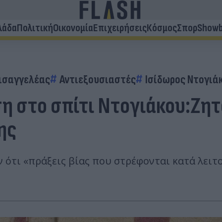
λάδα
Πολιτική
Οικονομία
Επιχειρήσεις
Κόσμος
Σπορ
Showb
ισαγγελέας
Αντιεξουσιαστές
Ισίδωρος Ντογιά
ση στο σπίτι Ντογιάκου:Ζη
ης
ν ότι «πράξεις βίας που στρέφονται κατά λει