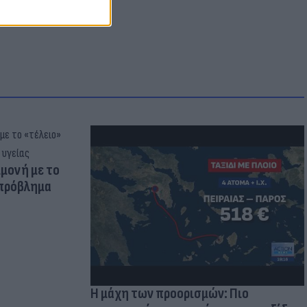
μμονή με το
 πρόβλημα
Η μάχη των προορισμών: Πιο