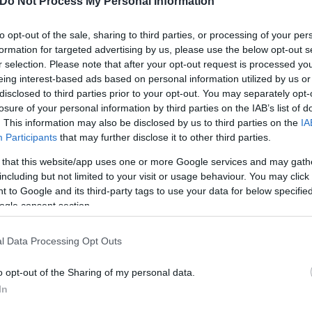
Do Not Process My Personal Information
αίνει με έμφαση ότι είναι «υποχρέωση της Πολιτεί
ύνης: «Τέτοιου είδους ενέργειες είναι απολύτως α
to opt-out of the sale, sharing to third parties, or processing of your per
ενη πολιτεία. Η Πολιτεία οφείλει να διασφαλίζει
formation for targeted advertising by us, please use the below opt-out s
φάλειας των λειτουργών της Δικαιοσύνης, ώστε να
r selection. Please note that after your opt-out request is processed y
eing interest-based ads based on personal information utilized by us or
τησία και κατά συνείδηση. Η Ένωση Εισαγγελέων Ελ
disclosed to third parties prior to your opt-out. You may separately opt-
υθυνότητα και να συμβάλουν στη διαφύλαξη του κύ
losure of your personal information by third parties on the IAB’s list of
ου κράτους δικαίου και βασική εγγύηση των δικαιω
. This information may also be disclosed by us to third parties on the
IA
Participants
that may further disclose it to other third parties.
 that this website/app uses one or more Google services and may gath
including but not limited to your visit or usage behaviour. You may click 
ερο
Flash.gr
στην αναζήτηση της
Google
 to Google and its third-party tags to use your data for below specifi
ogle consent section.
l Data Processing Opt Outs
o opt-out of the Sharing of my personal data.
In