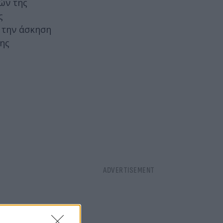
ών της
ς
ά την άσκηση
της