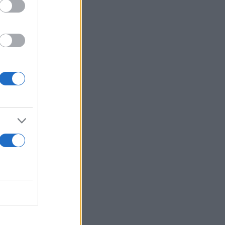
ίχους -
νες
ες για
ελήφθη