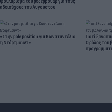
φουλάρισμα του ρεζερβουάρ για τους
αδειούχους του Αυγούστου
«Στην pole position για Κωνσταντέλια
Γιατί ξαναπα
η Ντόρτμουντ»
Ο ρόλος του 
προγραμματι