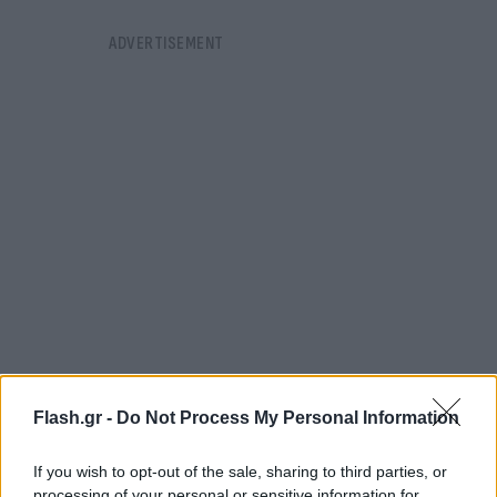
Flash.gr -
Do Not Process My Personal Information
Έτσι, στις 22, 23 και 24/12/2022 και στις 7 και
8/01/2023, οι παραπάνω εκπαιδευτικοί λειτουργοί
If you wish to opt-out of the sale, sharing to third parties, or
θα μπορούν, με την επίδειξη της υπουργικής
processing of your personal or sensitive information for