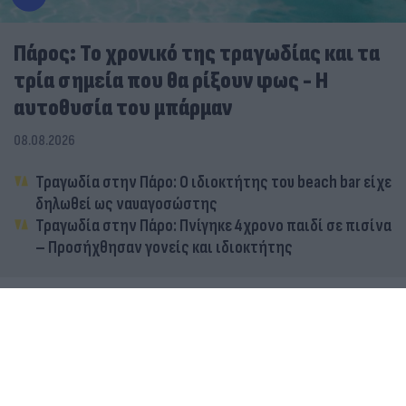
Πάρος: Το χρονικό της τραγωδίας και τα
τρία σημεία που θα ρίξουν φως - Η
αυτοθυσία του μπάρμαν
08.08.2026
Τραγωδία στην Πάρο: Ο ιδιοκτήτης του beach bar είχε
δηλωθεί ως ναυαγοσώστης
Τραγωδία στην Πάρο: Πνίγηκε 4χρονο παιδί σε πισίνα
– Προσήχθησαν γονείς και ιδιοκτήτης