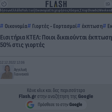
ιδήσεων
Ελλάδα
Πολιτική
Οικονομία
Επιχειρήσεις
Κόσμος
Σπορ
Showbiz
Weekend
Οικονομία
Γιορτές - Εορτασμοί
έκπτωση
Ε
Εισιτήρια ΚΤΕΛ: Ποιοι δικαιούνται έκπτωση
50% στις γιορτές
12.12.2022 12:06
Αγγελική
Γιαννακού
Κάνε κλικ και δες περισσότερο
Flash.gr
στην αναζήτηση της
Google