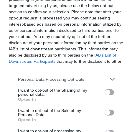
απόφασης που αναφέρει την πρόσληψή τους και
targeted advertising by us, please use the below opt-out
την επίδειξη της αστυνομικής ταυτότητάς τους, να
section to confirm your selection. Please note that after your
opt-out request is processed you may continue seeing
λαμβάνουν εισιτήρια με έκπτωση 50% από τα
interest-based ads based on personal information utilized by
εκδοτήρια των υπεραστικών λεωφορείων της
us or personal information disclosed to third parties prior to
Ομοσπονδίας.
your opt-out. You may separately opt-out of the further
disclosure of your personal information by third parties on the
IAB’s list of downstream participants. This information may
Οι δύο υφυπουργοί εκφράζουν τις ευχαριστίες
also be disclosed by us to third parties on the
IAB’s List of
τους στην ΠΟΑΥΣ για τη θετική ανταπόκρισή της,
Downstream Participants
that may further disclose it to other
third parties.
που συμβάλει και φέτος στην απρόσκοπτη και
οικονομικά ευμενή πλήρωση των θέσεων
Please note that this website/app uses one or more Google
Personal Data Processing Opt Outs
services and may gather and store information including but
εκπαίδευσης της χώρας.
not limited to your visit or usage behaviour. You may click to
I want to opt-out of the Sharing of my
personal data.
grant or deny consent to Google and its third-party tags to
Opted In
use your data for below specified purposes in below Google
consent section.
I want to opt-out of the Sale of my
Personal Data.
Opted In
I want to opt-out of processing my