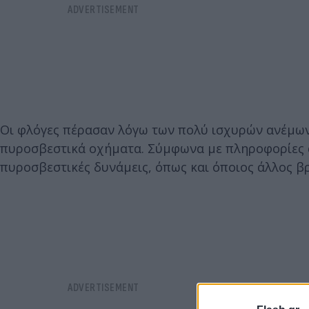
Οι φλόγες πέρασαν λόγω των πολύ ισχυρών ανέμω
πυροσβεστικά οχήματα. Σύμφωνα με πληροφορίες α
πυροσβεστικές δυνάμεις, όπως και όποιος άλλος βρ