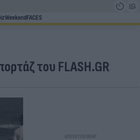
iz
Weekend
FACES
πορτάζ του FLASH.GR