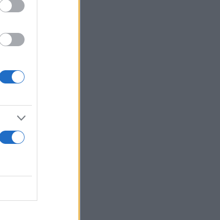
ιός, τόνισε
στην άμεση
α Αγχίαλο.