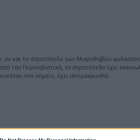
ν, αν και το στρατόπεδο των Μικροθηβών φυλασσό
πό την Πυροσβεστική, το στρατόπεδο έχει εκκενωθ
ισκόταν στο σημείο, έχει απομακρυνθεί.