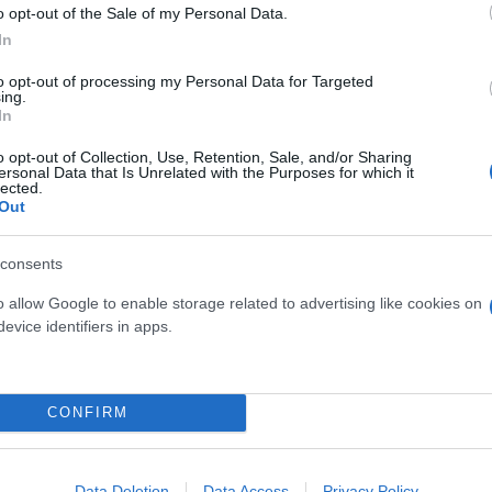
o opt-out of the Sale of my Personal Data.
In
to opt-out of processing my Personal Data for Targeted
ing.
In
o opt-out of Collection, Use, Retention, Sale, and/or Sharing
ersonal Data that Is Unrelated with the Purposes for which it
lected.
Out
consents
, ο εκπρόσωπος της Πυροσβεστικής, Γιάννης Αρτοπο
o allow Google to enable storage related to advertising like cookies on
τιγμή που ο κίνδυνος πυρκαγιάς είναι ακραίος.
evice identifiers in apps.
εκκένωση 12 οικισμών στη Μαγνησία.
CONFIRM
στια δυναμική της φωτιάς. Οι πάντες συμβάλλουν 
σε, δε, για το ανεξέλεγκτο πύρινο μέτωπο στη Νέ
Data Deletion
Data Access
Privacy Policy