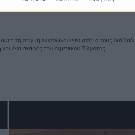
 αυτή τη στιγμή εκκενώνουν τα σπίτια τους διά θαλ
 και ένα σκάφος του Λιμενικού Σώματος.