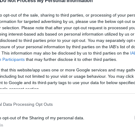
Do Not Process My Personal Information
to opt-out of the sale, sharing to third parties, or processing of your per
formation for targeted advertising by us, please use the below opt-out s
r selection. Please note that after your opt-out request is processed y
eing interest-based ads based on personal information utilized by us or
disclosed to third parties prior to your opt-out. You may separately opt-
 σημείο βρίσκεται το στρατιωτικό, καθώς και το πο
losure of your personal information by third parties on the IAB’s list of
. This information may also be disclosed by us to third parties on the
IA
Participants
that may further disclose it to other third parties.
ας τρία χιλιόμετρα από το σημείο των εκρ
 that this website/app uses one or more Google services and may gath
including but not limited to your visit or usage behaviour. You may click 
 to Google and its third-party tags to use your data for below specifi
ogle consent section.
Νέας Αγχιάλου καλούνται να εκκενώσουν την περιοχ
l Data Processing Opt Outs
λιομέτρων.
o opt-out of the Sharing of my personal data.
In