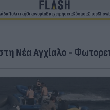
λάδα
Πολιτική
Οικονομία
Επιχειρήσεις
Κόσμος
Σπορ
Showb
στη Νέα Αγχίαλο - Φωτορε