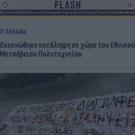
ιδήσεων
Ελλάδα
Πολιτική
Οικονομία
Επιχειρήσεις
Κόσμος
Σπορ
Showbiz
Weekend
Ελλάδα
Εκκενώθηκε κατάληψη σε χώρο του Εθνικού
Μετσόβειου Πολυτεχνείου