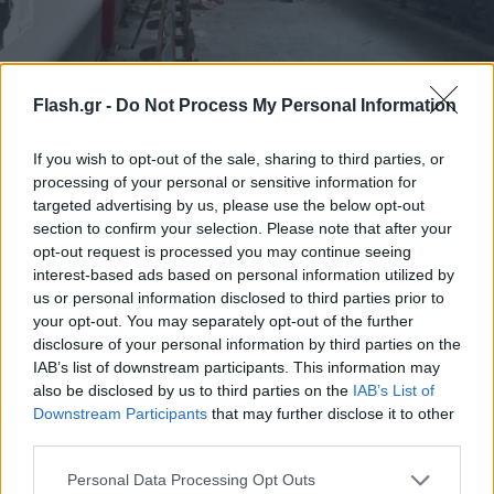
Πλάνα από την εκκένωση
Flash.gr -
Do Not Process My Personal Information
Ο χώρος αποδόθηκε στις Πρυτανικές Αρχές, ενώ,
If you wish to opt-out of the sale, sharing to third parties, or
processing of your personal or sensitive information for
παράλληλα με την επιχείρηση, οι αστυνομικοί
targeted advertising by us, please use the below opt-out
συνέδραμαν τις αρμόδιες υπηρεσίες που
section to confirm your selection. Please note that after your
πραγματοποίησαν εργασίες αποκατάστασης.
opt-out request is processed you may continue seeing
interest-based ads based on personal information utilized by
us or personal information disclosed to third parties prior to
Προανάκριση διενεργείται από τη Διεύθυνση
your opt-out. You may separately opt-out of the further
Ασφάλειας Αττικής.
disclosure of your personal information by third parties on the
IAB’s list of downstream participants. This information may
also be disclosed by us to third parties on the
IAB’s List of
Downstream Participants
that may further disclose it to other
third parties.
Please note that this website/app uses one or more Google
Personal Data Processing Opt Outs