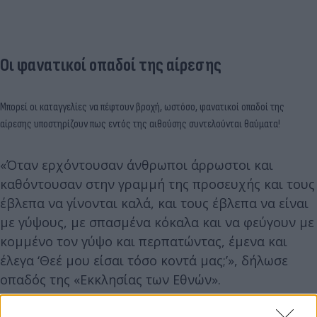
Οι φανατικοί οπαδοί της αίρεσης
Μπορεί οι καταγγελίες να πέφτουν βροχή, ωστόσο, φανατικοί οπαδοί της
αίρεσης υποστηρίζουν πως εντός της αιθούσης συντελούνται θαύματα!
«Όταν ερχόντουσαν άνθρωποι άρρωστοι και
καθόντουσαν στην γραμμή της προσευχής και τους
έβλεπα να γίνονται καλά, και τους έβλεπα να είναι
με γύψους, με σπασμένα κόκαλα και να φεύγουν με
κομμένο τον γύψο και περπατώντας, έμενα και
έλεγα ‘Θεέ μου είσαι τόσο κοντά μας;’», δήλωσε
οπαδός της «Εκκλησίας των Εθνών».