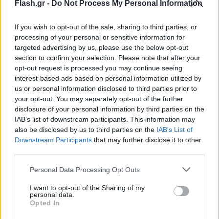
Όπως είπε στο Live News, όταν μπήκε λουκέτο
Flash.gr -
Do Not Process My Personal Information
στην συναγωγή της Αθήνας, εκεί όπου ο πάστορας
If you wish to opt-out of the sale, sharing to third parties, or
Ανδρέας ψέκαζε με το θαυματουργό νεράκι του, η
processing of your personal or sensitive information for
ίδια ένιωσε πως έκλεισε η πόρτα του πατέρα της.
targeted advertising by us, please use the below opt-out
section to confirm your selection. Please note that after your
opt-out request is processed you may continue seeing
«Όλα τα χρόνια που η εκκλησία λειτουργούσε
interest-based ads based on personal information utilized by
ήμουν παρούσα. Τι να σας πω; Όταν έκλεισε ένιωσα
us or personal information disclosed to third parties prior to
πραγματικά να κλείνει η πόρτα του πατέρα μου,
your opt-out. You may separately opt-out of the further
γιατί εκεί πήγαινα και συναντούσα τον ουράνιο
disclosure of your personal information by third parties on the
IAB’s list of downstream participants. This information may
πατέρα μου» συμπλήρωσε η οπαδός.
also be disclosed by us to third parties on the
IAB’s List of
Downstream Participants
that may further disclose it to other
third parties.
Μόλις ο πάστορας Ανδρέας κατηγορήθηκε για
σεξουαλικά σκάνδαλα και διέφυγε στο εξωτερικό,
Please note that this website/app uses one or more Google
Personal Data Processing Opt Outs
οι πιστοί της αίρεσης ακολούθησαν τον ψευτοϊερέα
services and may gather and store information including but
not limited to your visit or usage behaviour. You may click to
I want to opt-out of the Sharing of my
Χάρη της Θεσσαλονίκης με το περιβόητο άγγιγμα.
personal data.
grant or deny consent to Google and its third-party tags to
Opted In
use your data for below specified purposes in below Google
consent section.