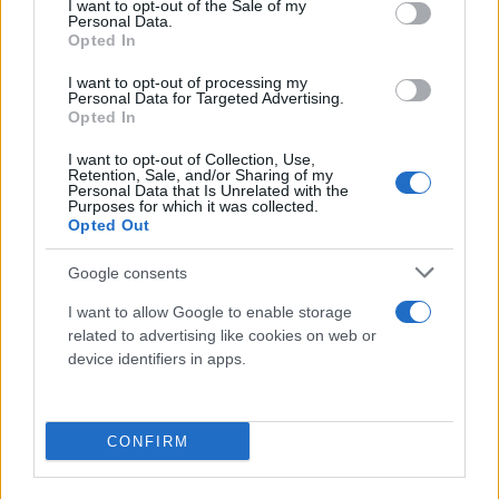
«Εγώ προσωπικά έχω πάρα πολύ ευεργετηθεί και
I want to opt-out of the Sale of my
Personal Data.
από τον κύριο Χάρη με προσευχές που ποτέ δε μου
Opted In
ζήτησε λεφτά και είδα το χέρι του Θεού».
I want to opt-out of processing my
Personal Data for Targeted Advertising.
Opted In
Λεφτά δε ζήτησε ούτε και από μια άλλη οπαδό, αν
και έλαβε τελικά μερικά εμμέσως και συγκεκριμένα
I want to opt-out of Collection, Use,
Retention, Sale, and/or Sharing of my
μέσω του λευκού φακέλου που μοιράζεται κάθε
Personal Data that Is Unrelated with the
Purposes for which it was collected.
φορά μετά το τέλος της τελετής.
Opted Out
Google consents
«Σώπα καλέ. Τι είναι αυτά που λες; Ζήτησαν ποτέ
I want to allow Google to enable storage
λεφτά; Για το όνομα του Θεού. Πηγαίνω στο χωριό
related to advertising like cookies on web or
του πατέρα μου, σε κάποιες κηδείες ή ένας γάμος
device identifiers in apps.
πηγαίνω και εκεί που είναι τα κεριά και βάζω
μερικά λεφτά εκεί, για να πάρω ένα κερί ή βγαίνει
το καλαθάκι. Ό,τι θέλει ο καθένας. Ορισμένοι που
CONFIRM
δεν έχουν ή που τσιγκουνεύονται βάζουν το χέρι
ότι ρίχνουν και τελικά δεν ρίχνουν» ανέφερε η