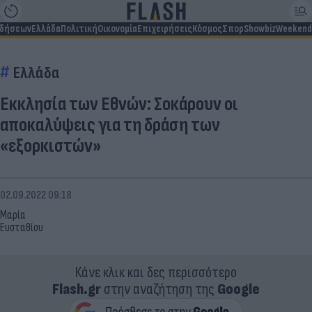
ιδήσεων
Ελλάδα
Πολιτική
Οικονομία
Επιχειρήσεις
Κόσμος
Σπορ
Showbiz
Weekend
Ελλάδα
Εκκλησία των Εθνών: Σοκάρουν οι
αποκαλύψεις για τη δράση των
«εξορκιστών»
02.09.2022 09:18
Μαρία
Ευσταθίου
Κάνε κλικ και δες περισσότερο
Flash.gr
στην αναζήτηση της
Google