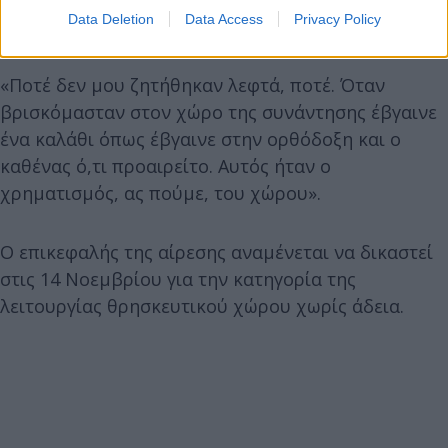
Data Deletion
Data Access
Privacy Policy
οπαδός.
«Ποτέ δεν μου ζητήθηκαν λεφτά, ποτέ. Όταν
βρισκόμασταν στον χώρο της συνάντησης έβγαινε
ένα καλάθι όπως έβγαινε στην ορθόδοξη και ο
καθένας ό,τι προαιρείτο. Αυτός ήταν ο
χρηματισμός, ας πούμε, του χώρου».
Ο επικεφαλής της αίρεσης αναμένεται να δικαστεί
στις 14 Νοεμβρίου για την κατηγορία της
λειτουργίας θρησκευτικού χώρου χωρίς άδεια.