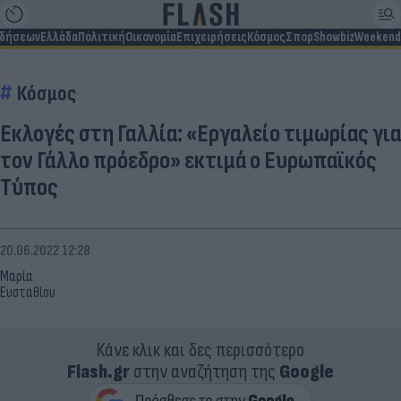
ιδήσεων
Ελλάδα
Πολιτική
Οικονομία
Επιχειρήσεις
Κόσμος
Σπορ
Showbiz
Weekend
Κόσμος
Εκλογές στη Γαλλία: «Εργαλείο τιμωρίας για
τον Γάλλο πρόεδρο» εκτιμά ο Ευρωπαϊκός
Τύπος
20.06.2022 12:28
Μαρία
Ευσταθίου
Κάνε κλικ και δες περισσότερο
Flash.gr
στην αναζήτηση της
Google