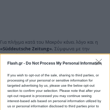
Για πλήγμα κατά του Μακρόν κάνει λόγο και η
«Süddeutsche Zeitung».
Σύμφωνα με την
εφημερίδα του Μονάχου,
«οι βουλευτικές
εκλογές έγιναν εργαλείο τιμωρίας για τον
Flash.gr -
Do Not Process My Personal Information
Γάλλο πρόεδρο
…Έτσι η αριστερά μπορεί να
θριάμβευσε λίγο αυτή την Κυριακή, αλλά η Μαρίν
If you wish to opt-out of the sale, sharing to third parties, or
processing of your personal or sensitive information for
Λεπέν μπορεί να είναι χαρούμενη».
targeted advertising by us, please use the below opt-out
section to confirm your selection. Please note that after your
opt-out request is processed you may continue seeing
interest-based ads based on personal information utilized by
us or personal information disclosed to third parties prior to