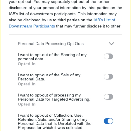
Ως
«τιμωρία για το στυλ του Μακρόν»
, βλέπει
your opt-out. You may separately opt-out of the further
disclosure of your personal information by third parties on the
το εκλογικό αποτέλεσμα η
«Frankfurter
IAB’s list of downstream participants. This information may
Allgemeine Zeitung».
Ο Γάλλος Πρόεδρος «είναι
also be disclosed by us to third parties on the
IAB’s List of
πλέον αναγκασμένος να δείξει μεγαλύτερη
Downstream Participants
that may further disclose it to other
προσοχή στο Κοινοβούλιο και οι νέες συνθήκες στη
third parties.
Βουλή υπόσχονται πλέον μια έντονη συζήτηση,
Please note that this website/app uses one or more Google
Personal Data Processing Opt Outs
αλλά και μια καθυστερημένη αναβίωση της
services and may gather and store information including but
not limited to your visit or usage behaviour. You may click to
I want to opt-out of the Sharing of my
κοινοβουλευτικής παράδοσης στη Γαλλία», τονίζει
personal data.
grant or deny consent to Google and its third-party tags to
η FAZ.
Opted In
use your data for below specified purposes in below Google
consent section.
I want to opt-out of the Sale of my
Personal Data.
Opted In
I want to opt-out of processing my
«Το πάρτι τέλειωσε – Η Γαλλία ψήφισε κι ο Μακρόν
Personal Data for Targeted Advertising.
Opted In
τιμωρήθηκε», αναφέρει ο
Spiegel
χαρακτηρίζοντας
μεγάλη νικήτρια των βουλευτικών εκλογών την
I want to opt-out of Collection, Use,
Retention, Sale, and/or Sharing of my
ακροδεξιά Μαρίν Λεπέν.
Personal Data that Is Unrelated with the
Purposes for which it was collected.