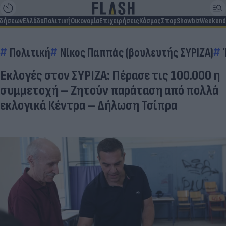
ιδήσεων
Ελλάδα
Πολιτική
Οικονομία
Επιχειρήσεις
Κόσμος
Σπορ
Showbiz
Weekend
Πολιτική
Νίκος Παππάς (βουλευτής ΣΥΡΙΖΑ)
Εκλογές στον ΣΥΡΙΖΑ: Πέρασε τις 100.000 η
συμμετοχή – Ζητούν παράταση από πολλά
εκλογικά Κέντρα – Δήλωση Τσίπρα