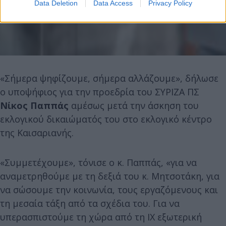
Data Deletion
Data Access
Privacy Policy
«Σήμερα ψηφίζουμε, σήμερα αλλάζουμε», δήλωσε
ο υποψήφιος για την προεδρία του ΣΥΡΙΖΑ ΠΣ
Νίκος Παππάς
αμέσως μετά την άσκηση του
εκλογικού δικαιώματός του στο εκλογικό κέντρο
της Καισαριανής.
«Συμμετέχουμε», τόνισε ο κ. Παππάς, «για να
αναμετρηθούμε με τη δεξιά του κ. Μητσοτάκη, για
να σώσουμε την κοινωνία, τους εργαζόμενους και
τη μεσαία τάξη από τα σχέδια του. Για να
υπερασπιστούμε τη χώρα από τη ΙΧ εξωτερική