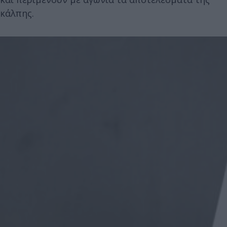
κάλπης.