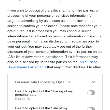
If you wish to opt-out of the sale, sharing to third parties, or
processing of your personal or sensitive information for
targeted advertising by us, please use the below opt-out
section to confirm your selection. Please note that after your
opt-out request is processed you may continue seeing
interest-based ads based on personal information utilized by
us or personal information disclosed to third parties prior to
your opt-out. You may separately opt-out of the further
disclosure of your personal information by third parties on the
IAB’s list of downstream participants. This information may
also be disclosed by us to third parties on the
IAB’s List of
Downstream Participants
that may further disclose it to other
third parties.
Please note that this website/app uses one or more Google
Personal Data Processing Opt Outs
services and may gather and store information including but
not limited to your visit or usage behaviour. You may click to
I want to opt-out of the Sharing of my
personal data.
grant or deny consent to Google and its third-party tags to
Opted In
use your data for below specified purposes in below Google
consent section.
I want to opt-out of the Sale of my