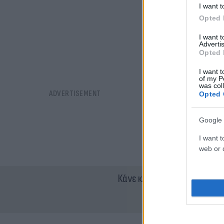
I want t
Opted 
I want 
Advertis
Opted 
I want t
of my P
was col
Opted 
Google 
I want t
web or d
Κάνε κλικ και δες περισσότ