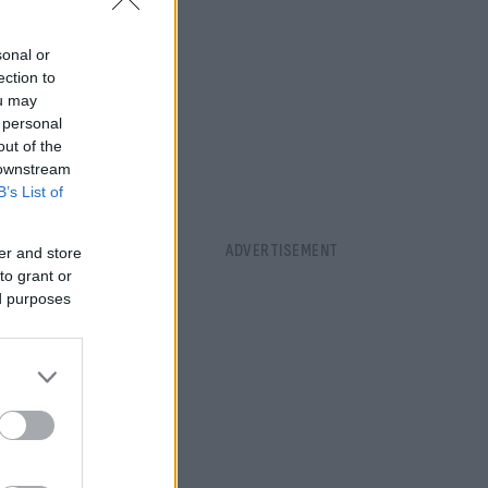
sonal or
ection to
ou may
 personal
out of the
 downstream
B’s List of
er and store
to grant or
ed purposes