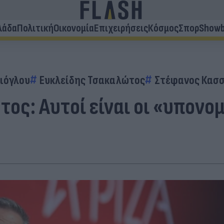
λάδα
Πολιτική
Οικονομία
Επιχειρήσεις
Κόσμος
Σπορ
Showb
ιόγλου
Ευκλείδης Τσακαλώτος
Στέφανος Κασ
ος: Αυτοί είναι οι «υπονομ