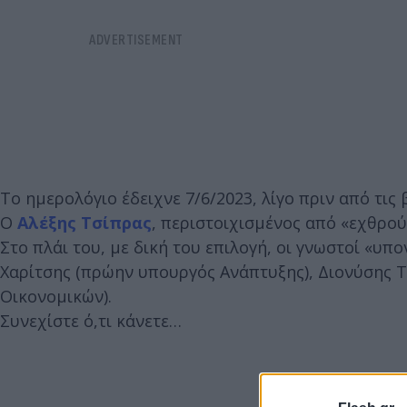
Το ημερολόγιο έδειχνε 7/6/2023, λίγο πριν από τις 
Ο
Αλέξης Τσίπρας
, περιστοιχισμένος από «εχθρού
Στο πλάι του, με δική του επιλογή, οι γνωστοί «υ
Χαρίτσης (πρώην υπουργός Ανάπτυξης), Διονύσης 
Οικονομικών).
Συνεχίστε ό,τι κάνετε…