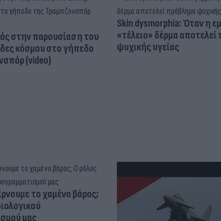
Skin dysmorphia: Όταν η ε
«τέλειο» δέρμα αποτελεί
ός στην παρουσίαση του
ψυχικής υγείας
άδες κόσμου στο γήπεδο
σπόρ (video)
ίρνουμε το χαμένο βάρος;
βιολογικού
σμού μας