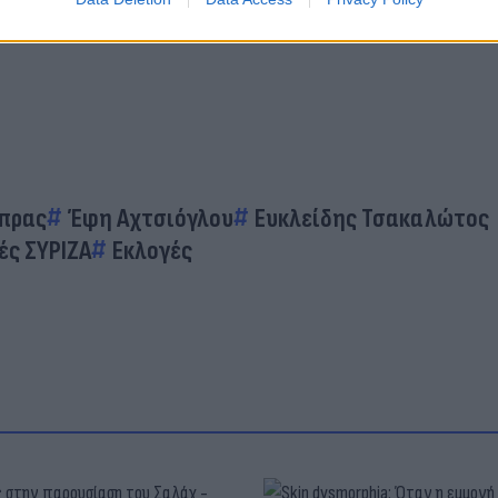
ίπρας
Έφη Αχτσιόγλου
Ευκλείδης Τσακαλώτος
ές ΣΥΡΙΖΑ
Εκλογές