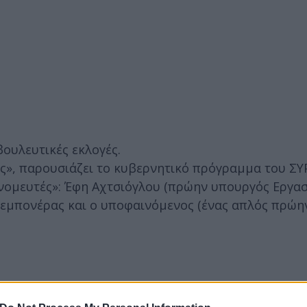
βουλευτικές εκλογές.
ς», παρουσιάζει το κυβερνητικό πρόγραμμα του ΣΥ
πονομευτές»: Έφη Αχτσιόγλου (πρώην υπουργός Εργασ
Τεμπονέρας και ο υποφαινόμενος (ένας απλός πρώη