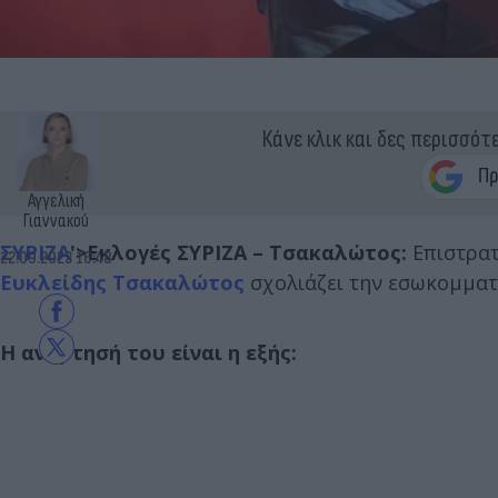
Κάνε κλικ και δες περισσότ
Αγγελική
Γιαννακού
ΣΥΡΙΖΑ
'>Εκλογές ΣΥΡΙΖΑ – Τσακαλώτος:
Επιστρατ
22.09.2023 16:48
Ευκλείδης Τσακαλώτος
σχολιάζει την εσωκομματ
Η ανάρτησή του είναι η εξής: