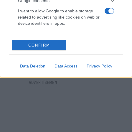
Google consents
I want to allow Google to enable storage
related to advertising like cookies on web or
Ηλεκτρικό ρεύμα: Καταγγελίες για αυξήσεις από
device identifiers in apps.
30% ως 170% παρουσίασε η ΕΚΠΟΙΖΩ
Έλλη
25.10.2021 14:54
Κομνηνού
CONFIRM
Data Deletion
Data Access
Privacy Policy