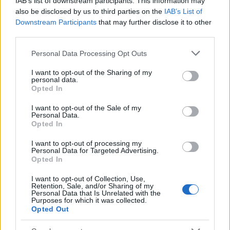
IAB’s list of downstream participants. This information may
also be disclosed by us to third parties on the
IAB’s List of
Downstream Participants
that may further disclose it to other
third parties.
Please note that this website/app uses one or more Google
Personal Data Processing Opt Outs
services and may gather and store information including but
not limited to your visit or usage behaviour. You may click to
I want to opt-out of the Sharing of my
personal data.
ΕΚΠΟΙΖΩ: Kατέθεσε την πρώτη συλλογική αγωγή
grant or deny consent to Google and its third-party tags to
Opted In
κατά της ΔΕΗ για τη ρήτρα αναπροσαρμογής
use your data for below specified purposes in below Google
consent section.
I want to opt-out of the Sale of my
Μαρία
Personal Data.
03.05.2022 21:27
Ευσταθίου
Opted In
I want to opt-out of processing my
Personal Data for Targeted Advertising.
Opted In
I want to opt-out of Collection, Use,
Retention, Sale, and/or Sharing of my
Personal Data that Is Unrelated with the
Purposes for which it was collected.
Opted Out