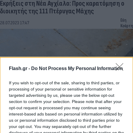
Εκρήξεις στη Νέα Αγχίαλο: Προς καρατόμηση ο
διοικητής της 111 Πτέρυγας Μάχης
Εύη
28.07.2023 17:47
Κούρτη
Flash.gr -
Do Not Process My Personal Information
If you wish to opt-out of the sale, sharing to third parties, or
processing of your personal or sensitive information for
targeted advertising by us, please use the below opt-out
section to confirm your selection. Please note that after your
Νέα Αγχίαλος: Θραύσματα από τα εκρηκτικά σε
opt-out request is processed you may continue seeing
εκατοντάδες μέτρα - Φωτό ντοκουμέντα
interest-based ads based on personal information utilized by
us or personal information disclosed to third parties prior to
Αγγελική
your opt-out. You may separately opt-out of the further
28.07.2023 11:52
Γιαννακού
disclosure of your personal information by third parties on the