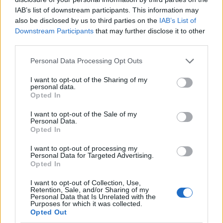
IAB’s list of downstream participants. This information may
also be disclosed by us to third parties on the
IAB’s List of
Downstream Participants
that may further disclose it to other
third parties.
Please note that this website/app uses one or more Google
Personal Data Processing Opt Outs
services and may gather and store information including but
not limited to your visit or usage behaviour. You may click to
I want to opt-out of the Sharing of my
personal data.
grant or deny consent to Google and its third-party tags to
Opted In
use your data for below specified purposes in below Google
consent section.
I want to opt-out of the Sale of my
Personal Data.
Νέα Αγχίαλος: Έρημη πόλη - Ζημιές σε σπίτια,
Opted In
καταστήματα και δρόμους μετά τις εκρήξεις
I want to opt-out of processing my
Personal Data for Targeted Advertising.
Αγγελική
28.07.2023 09:56
Opted In
Γιαννακού
I want to opt-out of Collection, Use,
Retention, Sale, and/or Sharing of my
Personal Data that Is Unrelated with the
Purposes for which it was collected.
Opted Out