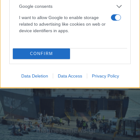
Google consents
I want to allow Google to enable storage
related to advertising like cookies on web or
device identifiers in apps.
Νέα Αγχίαλος: Η στιγμή που ο Α/ΓΕΕΘΑ ενημερώνει
CONFIRM
Μητσοτάκη και Δένδια για τις εκρήξεις στην
αποθήκη πυρομαχικών [vid]
Data Deletion
Data Access
Privacy Policy
Εύη
27.07.2023 22:31
Κούρτη