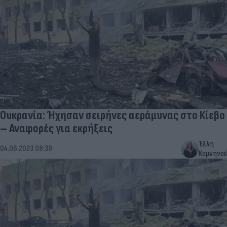
Ουκρανία: Ήχησαν σειρήνες αεράμυνας στο Κίεβο
– Αναφορές για εκρήξεις
Έλλη
04.06.2023 08:39
Κομνηνού