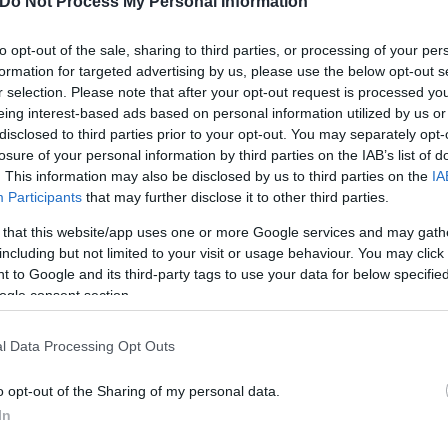
Do Not Process My Personal Information
to opt-out of the sale, sharing to third parties, or processing of your per
formation for targeted advertising by us, please use the below opt-out s
τον θεό» - Η κυρία Μέσι
Και οι μαϊμούδες έχουν κατ
r selection. Please note that after your opt-out request is processed y
 στο Instagram, την
επιστήμονες ρίχνουν φως
eing interest-based ads based on personal information utilized by us or
ι η σύντροφος του
"φιλίες" μεταξύ διαφορε
disclosed to third parties prior to your opt-out. You may separately opt-
losure of your personal information by third parties on the IAB’s list of
hoto)
. This information may also be disclosed by us to third parties on the
IA
Participants
that may further disclose it to other third parties.
 that this website/app uses one or more Google services and may gath
including but not limited to your visit or usage behaviour. You may click 
 to Google and its third-party tags to use your data for below specifi
ogle consent section.
l Data Processing Opt Outs
o opt-out of the Sharing of my personal data.
τίνια: 3,5 φορές
In
 ο κίνδυνος σοβαρής