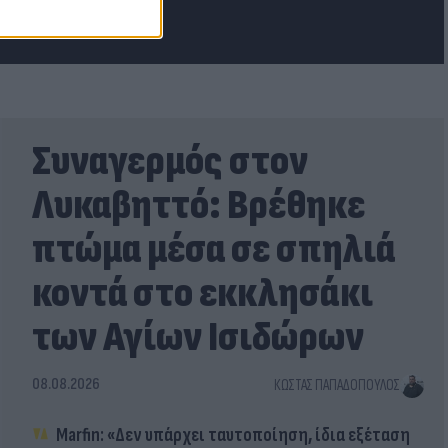
Συναγερμός στον
Λυκαβηττό: Βρέθηκε
πτώμα μέσα σε σπηλιά
κοντά στο εκκλησάκι
των Αγίων Ισιδώρων
08.08.2026
ΚΏΣΤΑΣ ΠΑΠΑΔΌΠΟΥΛΟΣ
Marfin: «Δεν υπάρχει ταυτοποίηση, ίδια εξέταση