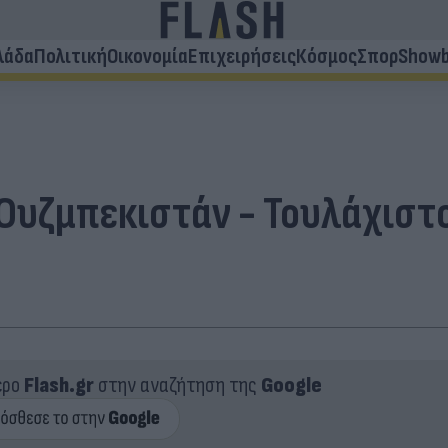
λάδα
Πολιτική
Οικονομία
Επιχειρήσεις
Κόσμος
Σπορ
Showb
υζμπεκιστάν - Τουλάχιστον
ερο
Flash.gr
στην αναζήτηση της
Google