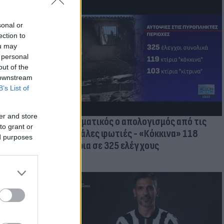
sonal or
ection to
οικίδια! Οι
ou may
 στις
 personal
τικών ειδών
out of the
 downstream
B’s List of
er and store
Δραματικός ο απολογισμός από τις
to grant or
μεγάλες φωτιές - «Κόκκινα» 118
ed purposes
κτίρια σε 325 ελέγχους