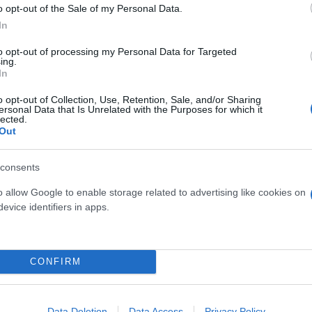
ς κάκωσης
o opt-out of the Sale of my Personal Data.
In
to opt-out of processing my Personal Data for Targeted
ing.
In
Τουρκικές προκλήσεις στο
o opt-out of Collection, Use, Retention, Sale, and/or Sharing
ersonal Data that Is Unrelated with the Purposes for which it
Παραβιάσεις και εμπλοκή 
lected.
οπλισμένα F16
Out
consents
o allow Google to enable storage related to advertising like cookies on
evice identifiers in apps.
 μην μένεις στο σκοτάδι... ακολούθησε το F
CONFIRM
Data Deletion
Data Access
Privacy Policy