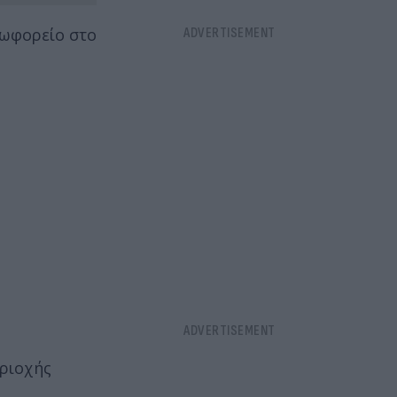
εωφορείο στο
εριοχής