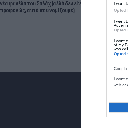
εγκεφαλική
νέα φανέλα του Σαλάχ (αλλά δεν είναι,
I want t
προφανώς, αυτό που νομίζουμε)
Opted 
I want 
Advertis
Opted 
I want t
of my P
was col
Opted 
Google 
I want t
web or d
Για να