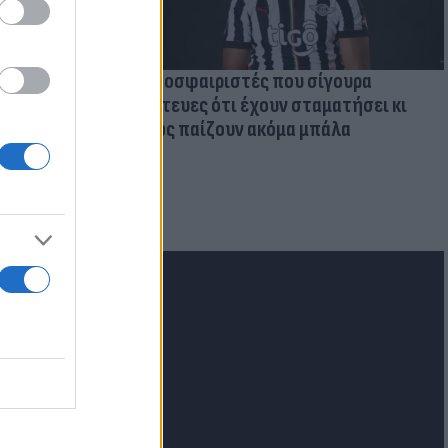
Ποδοσφαιριστές που σίγουρα
πίστευες ότι έχουν σταματήσει κι
όμως παίζουν ακόμα μπάλα
 Αιγαίο:
με
lash.gr