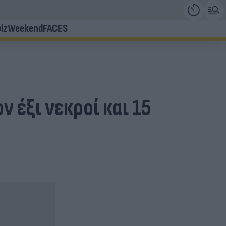
iz
Weekend
FACES
 έξι νεκροί και 15