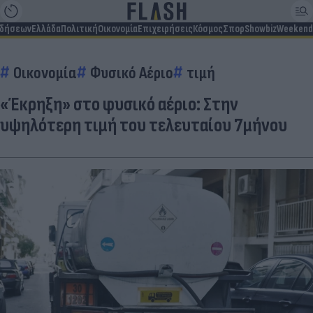
ιδήσεων
Ελλάδα
Πολιτική
Οικονομία
Επιχειρήσεις
Κόσμος
Σπορ
Showbiz
Weekend
Οικονομία
Φυσικό Αέριο
τιμή
«Έκρηξη» στο φυσικό αέριο: Στην
υψηλότερη τιμή του τελευταίου 7μήνου