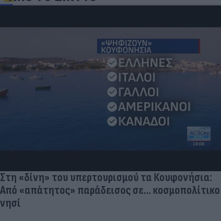
Στη «δίνη» του υπερτουρισμού τα Κουφονήσια:
Από «απάτητος» παράδεισος σε... κοσμοπολίτικο
νησί