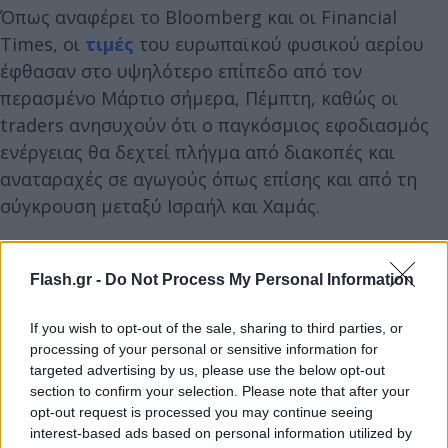
Όπως αναφέρει το Bloomberg και οι Financial
Times, οι
τιμές
του ευρωπαϊκού φυσικού αερίου
έφθασαν στο υψηλότερο επίπεδο από τον
περασμένο Μάρτιο σήμερα, Πέμπτη, καθώς οι
traders ανησυχούν ότι ο παγκόσμιος εφοδιασμός
ενέργειας θα δεχτεί πλήγμα από διακοπές και
αναταραχές σε αγωγούς όπως επίσης και από τη
σύγκρουση μεταξύ Ισραήλ και Χαμάς.
Επιπλέον, μια έρευνα για διαρροή αγωγού στη
Flash.gr -
Do Not Process My Personal Information
Βαλτική προκάλεσε ανησυχίες για την ασφάλεια
των χειμερινών υποδομών, οδηγώντας στο
If you wish to opt-out of the sale, sharing to third parties, or
προσωρινό κλείσιμό του.
processing of your personal or sensitive information for
targeted advertising by us, please use the below opt-out
section to confirm your selection. Please note that after your
opt-out request is processed you may continue seeing
interest-based ads based on personal information utilized by