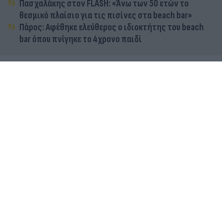
Πασχαλάκης στον FLASH: «Άνω των 50 ετών το
θεσμικό πλαίσιο για τις πισίνες στα beach bar»
Πάρος: Αφέθηκε ελεύθερος ο ιδιοκτήτης του beach
bar όπου πνίγηκε το 4χρονο παιδί