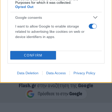
Purposes for which it was collected.
Opted Out
Google consents
I want to allow Google to enable storage
related to advertising like cookies on web or
Οι τιμές έχουν αυξηθεί περισσότερο από 26% αυτή
device identifiers in apps.
την εβδομάδα λόγω των ανησυχιών για τις
προμήθειες φυσικού αερίου καθώς πλησιάζει η
περίοδος θέρμανσης, με αναμένονται χαμηλότερες
CONFIRM
θερμοκρασίες.
Data Deletion
Data Access
Privacy Policy
Κάνε κλικ και δες περισσότερο
Flash.gr
στην αναζήτηση της
Google