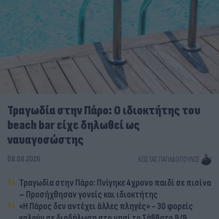
Τραγωδία στην Πάρο: Ο ιδιοκτήτης του
beach bar είχε δηλωθεί ως
ναυαγοσώστης
08.08.2026
ΚΏΣΤΑΣ ΠΑΠΑΔΌΠΟΥΛΟΣ
Τραγωδία στην Πάρο: Πνίγηκε 4χρονο παιδί σε πισίνα
– Προσήχθησαν γονείς και ιδιοκτήτης
«Η Πάρος δεν αντέχει άλλες πληγές» - 30 φορείς
καλούν σε διαδήλωση στο νησί το Σάββατο 8/8