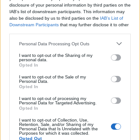
νεκρά ζώα, με συγκεκριμένα πρωτόκολλα, ώστε να
disclosure of your personal information by third parties on the
IAB’s list of downstream participants. This information may
τρέφονται οι γύπες.
also be disclosed by us to third parties on the
IAB’s List of
Downstream Participants
that may further disclose it to other
Ο βιολόγος της Ελληνικής Ορνιθολογικής Εταιρείας
third parties.
εξηγεί πως, φυσικά, οι γύπες είναι σε θέση να
Please note that this website/app uses one or more Google
Personal Data Processing Opt Outs
αναζητήσουν μόνοι τους τροφή, η δράση έχει
services and may gather and store information including but
not limited to your visit or usage behaviour. You may click to
I want to opt-out of the Sharing of my
υποβοηθητικό χαρακτήρα, σε καμία περίπτωση οι
personal data.
grant or deny consent to Google and its third-party tags to
γύπες δεν είναι… οικόσιτα ζώα.
Opted In
use your data for below specified purposes in below Google
consent section.
I want to opt-out of the Sale of my
Personal Data.
Ο κλωβός λειτουργεί, λοιπόν, για την ενδυνάμωσή
Opted In
τους, σε περίπτωση που υπάρχουν γύπες
I want to opt-out of processing my
εξαντλημένοι, μέχρι να αποκατασταθεί πλήρως η
Personal Data for Targeted Advertising.
υγεία τους, ακόμα και όταν επιστρέφουν από ένα
Opted In
κέντρο περίθαλψης, πριν την απελευθέρωσή τους
I want to opt-out of Collection, Use,
Retention, Sale, and/or Sharing of my
στο φυσικό τους περιβάλλον.
Personal Data that Is Unrelated with the
Purposes for which it was collected.
Opted Out