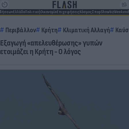
ιδήσεων
Ελλάδα
Πολιτική
Οικονομία
Επιχειρήσεις
Κόσμος
Σπορ
Showbiz
Weekend
Περιβάλλον
Κρήτη
Κλιματική Αλλαγή
Καύσ
Εξαγωγή «απελευθέρωσης» γυπών
ετοιμάζει η Κρήτη - Ο λόγος