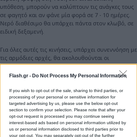
υπόθεση, μπορούν να καλύπτουν τις ανάγκες τους
σε φαγητό και αν φάνε μία φορά σε 7 - 10 ημέρες.
Νερό διαθέσιμο θα υπάρχει πάντα στον κλωβό, σε
ειδική δεξαμενή.
Για όλες αυτές τις κινήσεις, υπάρχει συνεννόηση με
τις αρμόδιες αρχές, θα ακολουθούνται οι
κατευθύνσεις της Κτηνιατρικής Υπηρεσίας, ενώ οι
επιστήμονες συνεργάζονται και με βοσκούς.
Flash.gr -
Do Not Process My Personal Information
If you wish to opt-out of the sale, sharing to third parties, or
Ο κ. Καλτσής επισημαίνει πως η νομοθεσία
processing of your personal or sensitive information for
προβλέπει όλα τα παραπάνω για λόγους
targeted advertising by us, please use the below opt-out
διατήρησης των πληθυσμών των αρπακτικών και
section to confirm your selection. Please note that after your
των γυπών. Υπάρχουν, δηλαδή, σημεία και στην
opt-out request is processed you may continue seeing
interest-based ads based on personal information utilized by
Κρήτη, κυρίως σε ορεινές και προστατευόμενες
us or personal information disclosed to third parties prior to
περιοχές, όπου επιτρέπεται να τοποθετούνται
your opt-out. You may separately opt-out of the further