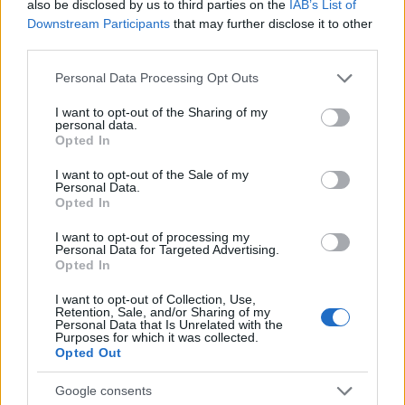
also be disclosed by us to third parties on the
IAB’s List of
Downstream Participants
that may further disclose it to other
third parties.
Please note that this website/app uses one or more Google
Personal Data Processing Opt Outs
services and may gather and store information including but
not limited to your visit or usage behaviour. You may click to
I want to opt-out of the Sharing of my
Ισχυρό διεθνές ενδιαφέρον για το Greek Frozen
personal data.
grant or deny consent to Google and its third-party tags to
Opted In
Yogurt της Κρι Κρι σε Ασία και Αμερική
use your data for below specified purposes in below Google
consent section.
I want to opt-out of the Sale of my
Ο ρυθμός αύξησης των εξαγωγών ξεπέρασε το +40% τον
Personal Data.
Ιανουάριο του 2026, ενώ ξεκινούν, πιλοτικά, οι εξαγωγές του
Opted In
Greek Frozen Yogurt στην Κίνα.
I want to opt-out of processing my
Νίκος
Personal Data for Targeted Advertising.
05.02.2026 16:25
Σακελλαρίου
Opted In
I want to opt-out of Collection, Use,
Retention, Sale, and/or Sharing of my
Personal Data that Is Unrelated with the
Purposes for which it was collected.
Opted Out
Google consents