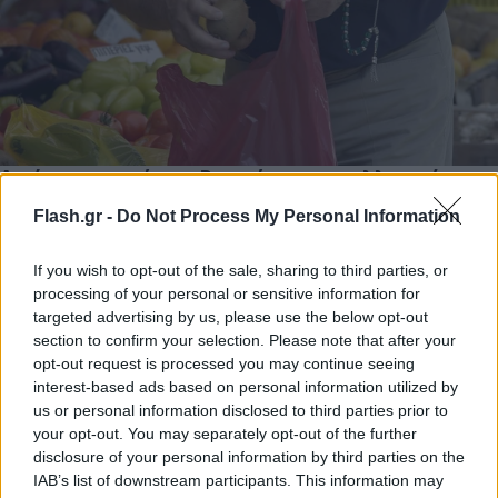
Ανοίγει η αγορά του Βιετνάμ για το ελληνικό
ακτινίδιο
Flash.gr -
Do Not Process My Personal Information
Τσιάρας: Ένα ακόμη ουσιαστικό βήμα στην εξωστρέφεια της
ελληνικής αγροτικής παραγωγής.
If you wish to opt-out of the sale, sharing to third parties, or
processing of your personal or sensitive information for
Συντακτική
targeted advertising by us, please use the below opt-out
15.02.2026 23:39
Ομάδα
section to confirm your selection. Please note that after your
Flash.gr
opt-out request is processed you may continue seeing
interest-based ads based on personal information utilized by
us or personal information disclosed to third parties prior to
your opt-out. You may separately opt-out of the further
disclosure of your personal information by third parties on the
IAB’s list of downstream participants. This information may