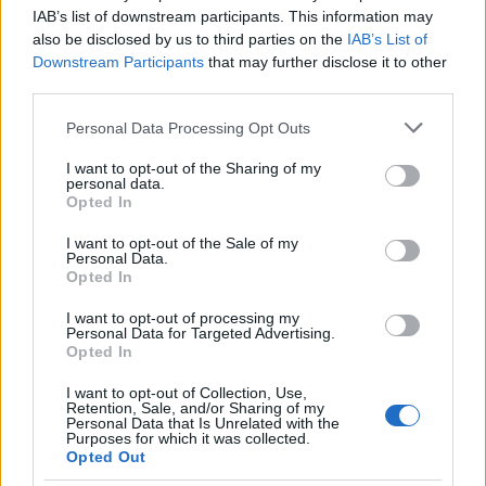
IAB’s list of downstream participants. This information may
also be disclosed by us to third parties on the
IAB’s List of
Γαλλία: Υπουργός εξώφυλλο στο Playboy για τα
Downstream Participants
that may further disclose it to other
third parties.
δικαιώματα των γυναικών
Please note that this website/app uses one or more Google
Personal Data Processing Opt Outs
Εύη
31.03.2023 22:51
services and may gather and store information including but
Κούρτη
not limited to your visit or usage behaviour. You may click to
I want to opt-out of the Sharing of my
personal data.
grant or deny consent to Google and its third-party tags to
Opted In
use your data for below specified purposes in below Google
consent section.
I want to opt-out of the Sale of my
Personal Data.
Opted In
I want to opt-out of processing my
Personal Data for Targeted Advertising.
Opted In
I want to opt-out of Collection, Use,
Retention, Sale, and/or Sharing of my
Personal Data that Is Unrelated with the
Purposes for which it was collected.
ΒΗΜΑgazino: Αυτό είναι το νέο αλλαγμένο
Opted Out
εξώφυλλο για το 1821 μετά το viral στο διαδίκτυο