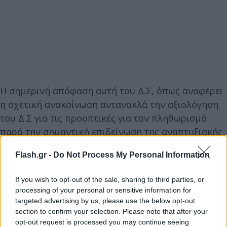
Η σημερινή απόφαση αυτή του Δ.Σ, όπως αναφέρει
η σχετική ανακοίνωση αντανακλά την αξιολόγηση
του Δ.Σ για τις προοπτικές για τον πληθωρισμό
παρά την σημαντική επιδείνωση της αναπτυξιακής
προοπτικής της οικονομίας. Συγκεκριμένα οι
Flash.gr -
Do Not Process My Personal Information
μακροοικονομικές προβλέψεις του Σεπτεμβρίου
της ΕΚΤ για τη ζώνη του ευρώ ανεβάζουν τον μέσο
If you wish to opt-out of the sale, sharing to third parties, or
πληθωρισμό στο 5,6% το 2023 (από 5,4% που
processing of your personal or sensitive information for
προέβλεπαν οι οικονομολόγοι της ΕΚΤ τον Ιούνιο),
targeted advertising by us, please use the below opt-out
section to confirm your selection. Please note that after your
σε 3,2% το 2024 (από 3% που ήταν τον Ιούνιο) και
opt-out request is processed you may continue seeing