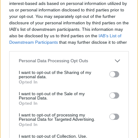
2,1% (2,2% τον Ιούνιο) το 2025. Πρόκειται για
interest-based ads based on personal information utilized by
αναθεώρηση προς τα πάνω για το 2023 και το 2024
us or personal information disclosed to third parties prior to
και προς τα κάτω για το 2025. Η αναθεώρηση προς
your opt-out. You may separately opt-out of the further
disclosure of your personal information by third parties on the
τα πάνω και το 2024 αντικατοπτρίζει κυρίως μια
IAB’s list of downstream participants. This information may
υψηλότερη πορεία για τις τιμές της ενέργειας. Οι
also be disclosed by us to third parties on the
IAB’s List of
υποκείμενες πιέσεις τιμών παραμένουν υψηλές,
Downstream Participants
that may further disclose it to other
third parties.
παρόλο που οι περισσότεροι δείκτες έχουν αρχίσει
να υποχωρούν.
Please note that this website/app uses one or more Google
Personal Data Processing Opt Outs
services and may gather and store information including but
not limited to your visit or usage behaviour. You may click to
I want to opt-out of the Sharing of my
Αναφορικά με τις προβλέψεις της για την
personal data.
grant or deny consent to Google and its third-party tags to
Opted In
οικονομική ανάπτυξη, η ΕΚΤ εκτιμά πλέον ότι η
use your data for below specified purposes in below Google
consent section.
οικονομία της ζώνης του ευρώ θα αναπτυχθεί κατά
I want to opt-out of the Sale of my
Personal Data.
0,7% το 2023 (από 0,9%), κατά 1,0% (από 1,5%) το
Opted In
2024 και 1,5% (από 1,6%) το 2025. Πιο
I want to opt-out of processing my
συγκεκριμένα, η οικονομία είναι πιθανό να
Personal Data for Targeted Advertising.
Opted In
παραμείνει υποτονική τους επόμενους μήνες,
καθώς η χαμηλότερη ζήτηση για τις εξαγωγές της
I want to opt-out of Collection, Use,