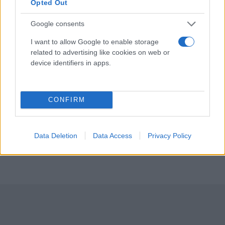
Κορονοϊός - έκτακτα μέτρα: Τι θα ισχύει από
Opted Out
Δευτέρα για καφέ, εστιατόρια, μπαρ,
Google consents
μετακινήσεις - Ολόκληρο το ΦΕΚ
I want to allow Google to enable storage
Έλλη
03.07.2021 15:57
related to advertising like cookies on web or
Κομνηνού
device identifiers in apps.
CONFIRM
Data Deletion
Data Access
Privacy Policy