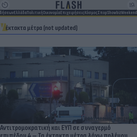
ιδήσεων
Ελλάδα
Πολιτική
Οικονομία
Επιχειρήσεις
Κόσμος
Σπορ
Showbiz
Weekend
έκτακτα μέτρα (not updated)
Αντιτρομοκρατική και ΕΥΠ σε συναγερμό
επιπέδου 4 – Τα έκτακτα μέτρα λόγω πολέμου