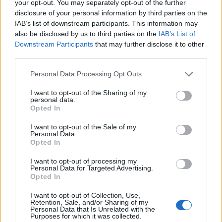
your opt-out. You may separately opt-out of the further
disclosure of your personal information by third parties on the
IAB’s list of downstream participants. This information may
also be disclosed by us to third parties on the
IAB’s List of
Downstream Participants
that may further disclose it to other
Χριστούγεννα Τροχαία: Ποια είναι τα έκτακτα
third parties.
μέτρα για τις γιορτές
Please note that this website/app uses one or more Google
Personal Data Processing Opt Outs
Αγγελική
22.12.2022 14:13
services and may gather and store information including but
Γιαννακού
not limited to your visit or usage behaviour. You may click to
I want to opt-out of the Sharing of my
personal data.
grant or deny consent to Google and its third-party tags to
Opted In
use your data for below specified purposes in below Google
consent section.
I want to opt-out of the Sale of my
Personal Data.
Opted In
I want to opt-out of processing my
Personal Data for Targeted Advertising.
Opted In
I want to opt-out of Collection, Use,
Retention, Sale, and/or Sharing of my
Personal Data that Is Unrelated with the
Purposes for which it was collected.