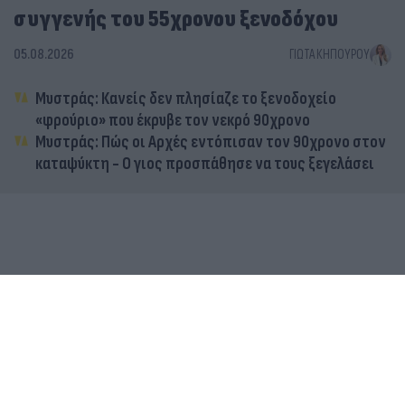
συγγενής του 55χρονου ξενοδόχου
05.08.2026
ΓΙΏΤΑ ΚΗΠΟΥΡΟΎ
Μυστράς: Κανείς δεν πλησίαζε το ξενοδοχείο
«φρούριο» που έκρυβε τον νεκρό 90χρονο
Μυστράς: Πώς οι Αρχές εντόπισαν τον 90χρονο στον
καταψύκτη - Ο γιος προσπάθησε να τους ξεγελάσει