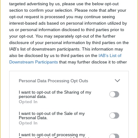
εκπτώσεων) να επιδιώκει τη μείωση των
targeted advertising by us, please use the below opt-out
υπερκερδών που θα φορολογηθούν.
section to confirm your selection. Please note that after your
opt-out request is processed you may continue seeing
interest-based ads based on personal information utilized by
us or personal information disclosed to third parties prior to
your opt-out. You may separately opt-out of the further
disclosure of your personal information by third parties on the
Το ποσό των πραγματικών υπερκερδών τελικά
IAB’s list of downstream participants. This information may
ξεπερνά σημαντικά τα 927 εκατ. ευρώ που
also be disclosed by us to third parties on the
IAB’s List of
υπολόγισε η Ρυθμιστική Αρχή Ενέργειας (ΡΑΕ) για
Downstream Participants
that may further disclose it to other
third parties.
ένα εξάμηνο. Μάλιστα η Έκθεση του ΣΥΡΙΖΑ-ΠΣ
εκτιμά ότι τα υπερκέρδη των παραγωγών
Please note that this website/app uses one or more Google
Personal Data Processing Opt Outs
services and may gather and store information including but
ηλεκτρικής ενέργειας για το 12μηνο Ιούλιος 2021-
not limited to your visit or usage behaviour. You may click to
I want to opt-out of the Sharing of my
Ιούνιος 2022, εκτιμώνται σε 2,2 δισ. ευρώ, ενώ τα
personal data.
grant or deny consent to Google and its third-party tags to
Opted In
«ουρανοκατέβατα» κέρδη των ΑΠΕ για το 12μηνο
use your data for below specified purposes in below Google
Ιουλίου 2021-Ιουνίου 2022 που χρεώθηκαν στους
consent section.
I want to opt-out of the Sale of my
Personal Data.
καταναλωτές και αναμένεται να επιστραφούν ως
Opted In
επιδότηση καταναλωτών μέσω του Ταμείου
I want to opt-out of processing my
Ενεργειακής Μετάβασης, εκτιμώνται σε 1,2 δισ.