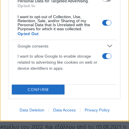
Personal Data for Targeted Advertising.
Opted In
ευρώ.
I want to opt-out of Collection, Use,
Retention, Sale, and/or Sharing of my
Η Έκθεση αποδεικνύει με στοιχεία της ΡΑΕ ότι η
Personal Data that Is Unrelated with the
Purposes for which it was collected.
άνοδος των τιμών στην προημερήσια αγορά της
Opted Out
Ελλάδας είχε ξεκινήσει τρεις μήνες νωρίτερα, από
Google consents
τον Ιούλιο του 2021 και είναι ελλιπής ο
υπολογισμός της ΡΑΕ που περιλαμβάνει μόνο την
I want to allow Google to enable storage
περίοδο Οκτωβρίου 2021 - Μαρτίου 2022.
related to advertising like cookies on web or
device identifiers in apps.
Εξάλλου η Ελλάδα, με βάση τα δημοσιευμένα
στοιχεία, κατέγραφε σε μηνιαία βάση και σχεδόν
CONFIRM
για κάθε μήνα, από τις υψηλότερες τιμές στη
χονδρεμπορική αγορά ενέργειας πανευρωπαϊκά,
ούσα πρώτη τον Αύγουστο και το Νοέμβριο του
Data Deletion
Data Access
Privacy Policy
2021, τον Ιανουάριο, το Φεβρουάριο και τον
Απρίλιο του 2022. Και εξάλλου από τις 05.08.2021 η