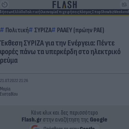
ιδήσεων
Ελλάδα
Πολιτική
Οικονομία
Επιχειρήσεις
Κόσμος
Σπορ
Showbiz
Weekend
Πολιτική
ΣΥΡΙΖΑ
ΡΑΑΕΥ (πρώην ΡΑΕ)
Έκθεση ΣΥΡΙΖΑ για την Ενέργεια: Πέντε
φορές πάνω τα υπερκέρδη στo ηλεκτρικό
ρεύμα
21.07.2022 21:26
Μαρία
Ευσταθίου
Κάνε κλικ και δες περισσότερο
Flash.gr
στην αναζήτηση της
Google