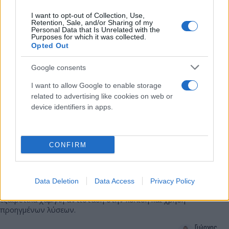
Γιώργος
20.02.2026 17:00
I want to opt-out of Collection, Use,
Σκευοφύλαξ
Retention, Sale, and/or Sharing of my
Personal Data that Is Unrelated with the
Purposes for which it was collected.
Opted Out
Google consents
I want to allow Google to enable storage
related to advertising like cookies on web or
device identifiers in apps.
CONFIRM
Συνεργασία Hyundai και Michelin για τις
πρωτοποριακές τεχνολογίες στα ελαστικά
Data Deletion
Data Access
Privacy Policy
Κοινή Έρευνα & Ανάπτυξη ελαστικών υψηλών επιδόσεων με
εξαιρετικά χαμηλή αντίσταση στην κύλιση και χρήση
προηγμένων λύσεων.
Γιώργος