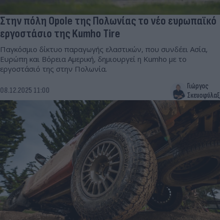
Στην πόλη Opole της Πολωνίας το νέο ευρωπαϊκό
εργοστάσιο της Kumho Tire
Παγκόσμιο δίκτυο παραγωγής ελαστικών, που συνδέει Ασία,
Ευρώπη και Βόρεια Αμερική, δημιουργεί η Kumho με το
εργοστάσιό της στην Πολωνία.
Γιώργος
08.12.2025 11:00
Σκευοφύλαξ