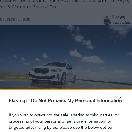
Grabber Cross A/S και Grabber GT Plus: Δύο δυνατές επιλογές
για SUV από τη General Tire.
Γιώργος
08.03.2026 10:30
Σκευοφύλαξ
Flash.gr -
Do Not Process My Personal Information
Η Bridgestone παρουσιάζει το νέο Potenza Sport
EVO
If you wish to opt-out of the sale, sharing to third parties, or
Με πολύ καλές επιδόσεις, έλεγχο στο βρεγμένο οδόστρωμα και
processing of your personal or sensitive information for
μεγάλη διάρκεια ζωής
targeted advertising by us, please use the below opt-out