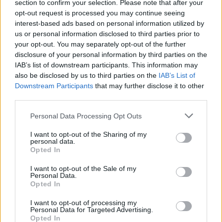
section to confirm your selection. Please note that after your
Γιώργος
03.03.2026 15:00
opt-out request is processed you may continue seeing
Σκευοφύλαξ
interest-based ads based on personal information utilized by
us or personal information disclosed to third parties prior to
your opt-out. You may separately opt-out of the further
disclosure of your personal information by third parties on the
IAB’s list of downstream participants. This information may
also be disclosed by us to third parties on the
IAB’s List of
Downstream Participants
that may further disclose it to other
third parties.
Please note that this website/app uses one or more Google
Personal Data Processing Opt Outs
services and may gather and store information including but
not limited to your visit or usage behaviour. You may click to
I want to opt-out of the Sharing of my
personal data.
grant or deny consent to Google and its third-party tags to
Η Bridgestone φέρνει την πραγματική απόδοση
Opted In
use your data for below specified purposes in below Google
ελαστικών στον νέο video game μοτοσυκλέτας
consent section.
I want to opt-out of the Sale of my
Ride 6
Personal Data.
Opted In
Η Bridgestone, συνεχίζει τη συνεργασία της με τον
I want to opt-out of processing my
προγραμματιστή και εκδότη videogames Milestone, στο
Personal Data for Targeted Advertising.
νεότερο κεφάλαιο της σειράς Ride.
Opted In