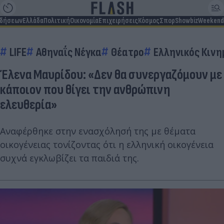
ιδήσεων
Ελλάδα
Πολιτική
Οικονομία
Επιχειρήσεις
Κόσμος
Σπορ
Showbiz
Weekend
LIFE
Αθηναΐς Νέγκα
Θέατρο
Ελληνικός Κιν
Έλενα Μαυρίδου: «Δεν θα συνεργαζόμουν με
κάποιον που θίγει την ανθρώπινη
ελευθερία»
Αναφέρθηκε στην ενασχόλησή της με θέματα
οικογένειας τονίζοντας ότι η ελληνική οικογένεια
συχνά εγκλωβίζει τα παιδιά της.