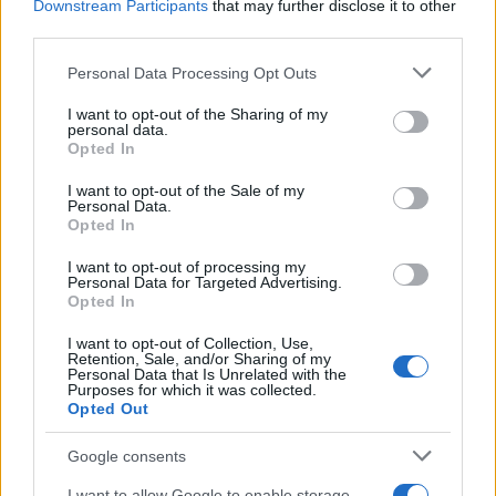
Downstream Participants
that may further disclose it to other
third parties.
Please note that this website/app uses one or more Google
Personal Data Processing Opt Outs
services and may gather and store information including but
not limited to your visit or usage behaviour. You may click to
I want to opt-out of the Sharing of my
personal data.
grant or deny consent to Google and its third-party tags to
Opted In
use your data for below specified purposes in below Google
consent section.
I want to opt-out of the Sale of my
Personal Data.
Opted In
I want to opt-out of processing my
Personal Data for Targeted Advertising.
Opted In
I want to opt-out of Collection, Use,
Retention, Sale, and/or Sharing of my
Personal Data that Is Unrelated with the
Purposes for which it was collected.
«Δεν θα συνεργαζόμουν με κάποιον που θίγει την
Opted Out
ανθρώπινη ελευθερία» υποστήριξε ωστόσο η Έλενα
Μαυρίδου τονίζοντας ότι αναφέρεται σε
Google consents
περιπτώσεις που αφορούν γεγονότα και όχι φήμες.
I want to allow Google to enable storage