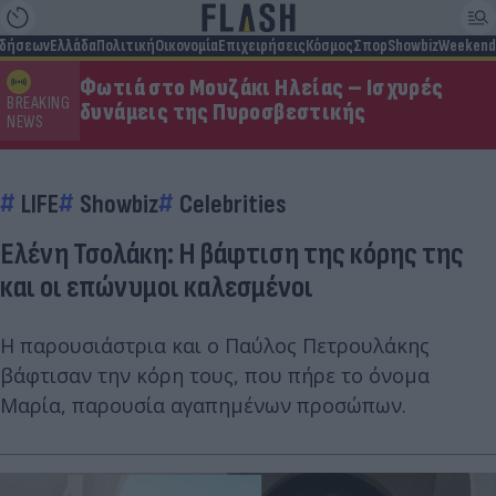
ιδήσεων
Ελλάδα
Πολιτική
Οικονομία
Επιχειρήσεις
Κόσμος
Σπορ
Showbiz
Weekend
Φωτιά στο Μουζάκι Ηλείας – Ισχυρές
BREAKING
δυνάμεις της Πυροσβεστικής
NEWS
LIFE
Showbiz
Celebrities
Ελένη Τσολάκη: Η βάφτιση της κόρης της
και οι επώνυμοι καλεσμένοι
Η παρουσιάστρια και ο Παύλος Πετρουλάκης
βάφτισαν την κόρη τους, που πήρε το όνομα
Μαρία, παρουσία αγαπημένων προσώπων.