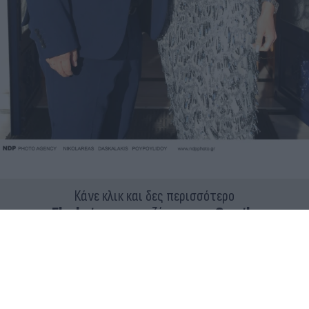
Κάνε κλικ και δες περισσότερο
Flash.gr
στην αναζήτηση της
Google