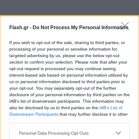
Flash.gr -
Do Not Process My Personal Information
If you wish to opt-out of the sale, sharing to third parties, or
processing of your personal or sensitive information for
targeted advertising by us, please use the below opt-out
section to confirm your selection. Please note that after your
opt-out request is processed you may continue seeing
interest-based ads based on personal information utilized by
us or personal information disclosed to third parties prior to
your opt-out. You may separately opt-out of the further
disclosure of your personal information by third parties on the
IAB’s list of downstream participants. This information may
also be disclosed by us to third parties on the
IAB’s List of
Downstream Participants
that may further disclose it to other
third parties.
Τις φωτογραφίες της κοινής του εμφάνισης
Please note that this website/app uses one or more Google
δημοσιεύει σήμερα στο νέο του τεύχος, το
Personal Data Processing Opt Outs
services and may gather and store information including but