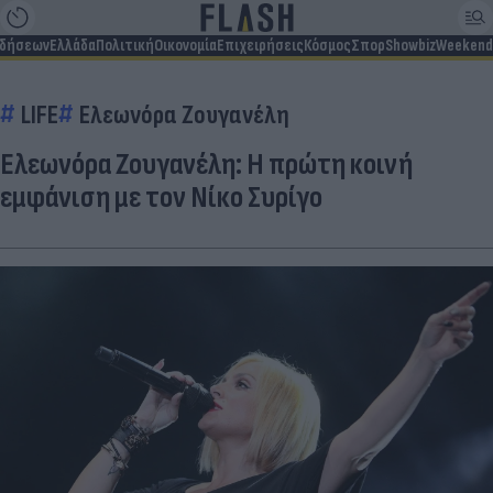
ιδήσεων
Ελλάδα
Πολιτική
Οικονομία
Επιχειρήσεις
Κόσμος
Σπορ
Showbiz
Weekend
LIFE
Ελεωνόρα Ζουγανέλη
Ελεωνόρα Ζουγανέλη: Η πρώτη κοινή
εμφάνιση με τον Νίκο Συρίγο