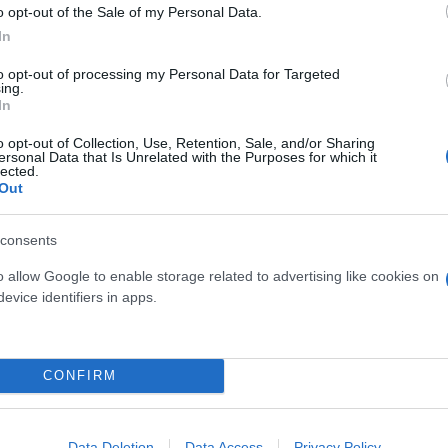
βιολογικού
o opt-out of the Sale of my Personal Data.
σμού μας
In
to opt-out of processing my Personal Data for Targeted
ing.
In
o opt-out of Collection, Use, Retention, Sale, and/or Sharing
Τουρκία: Μετά το... φρένο 
ersonal Data that Is Unrelated with the Purposes for which it
lected.
έρχονται στο επίκεντρο τα
Out
consents
o allow Google to enable storage related to advertising like cookies on
evice identifiers in apps.
 μην μένεις στο σκοτάδι... ακολούθησε το F
CONFIRM
Data Deletion
Data Access
Privacy Policy