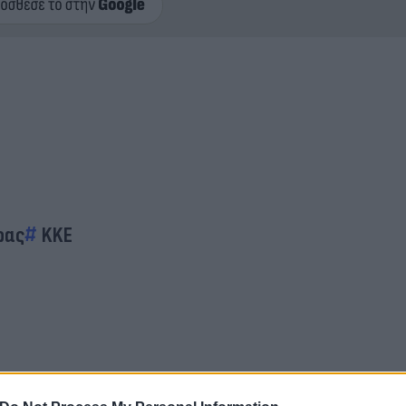
ρας
KKE