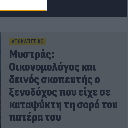
ΑΠΟΚΛΕΙΣΤΙΚΟ
Μυστράς:
Οικονομολόγος και
δεινός σκοπευτής ο
ξενοδόχος που είχε σε
καταψύκτη τη σορό του
πατέρα του