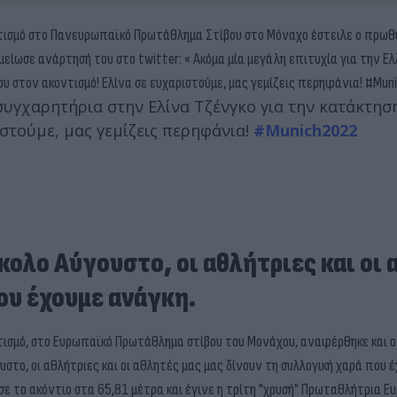
οντισμό στο Πανευρωπαϊκό Πρωτάθλημα Στίβου στο Μόναχο έστειλε ο πρω
μείωσε ανάρτησή του στο twitter: « Ακόμα μία μεγάλη επιτυχία για την Ε
υ στον ακοντισμό! Ελίνα σε ευχαριστούμε, μας γεμίζεις περηφάνια! #Mun
συγχαρητήρια στην Ελίνα Τζένγκο για την κατάκτησ
στούμε, μας γεμίζεις περηφάνια!
#Munich2022
κολο Αύγουστο, οι αθλήτριες και οι
ου έχουμε ανάγκη.
τισμό, στο Ευρωπαϊκό Πρωτάθλημα στίβου του Μονάχου, αναφέρθηκε και ο
στο, οι αθλήτριες και οι αθλητές μας μας δίνουν τη συλλογική χαρά που 
σε το ακόντιο στα 65,81 μέτρα και έγινε η τρίτη "χρυσή" Πρωταθλήτρια 