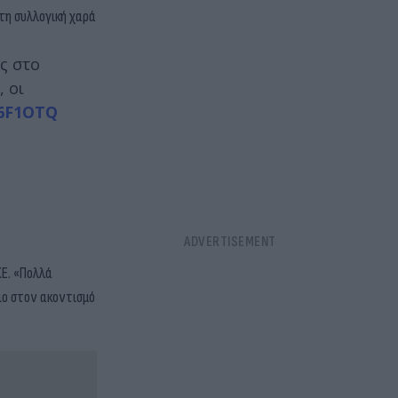
τη συλλογική χαρά
ς στο
 οι
66F1OTQ
ΚΕ. «Πολλά
ιο στον ακοντισμό