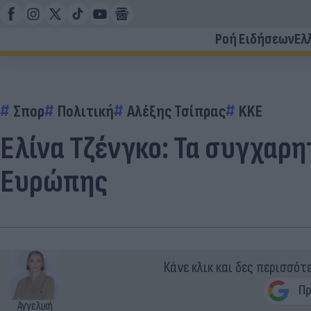
Ροή Ειδήσεων
Ελ
Σπορ
Πολιτική
Αλέξης Τσίπρας
KKE
Ελίνα Τζένγκο: Τα συγχαρη
Ευρώπης
Κάνε κλικ και δες περισσότ
Αγγελική