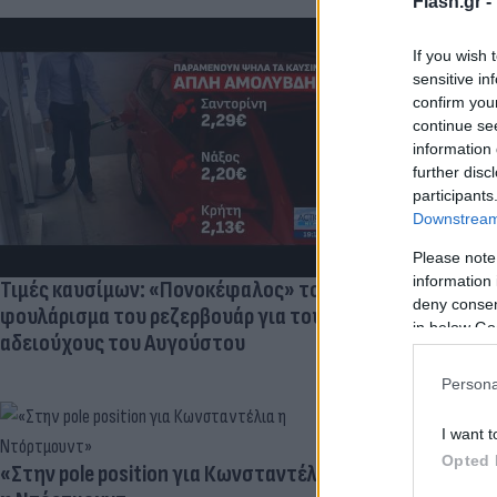
Flash.gr -
If you wish 
sensitive in
confirm you
Πανζουρλισμ
continue se
Σαλάχ - Χιλι
information 
της Τραμπζον
further disc
participants
Downstream 
Please note
information 
Τιμές καυσίμων: «Πονοκέφαλος» το
deny consent
φουλάρισμα του ρεζερβουάρ για τους
in below Go
αδειούχους του Αυγούστου
Persona
I want t
Opted 
«Στην pole position για Κωνσταντέλια
Γιατί ξαναπα