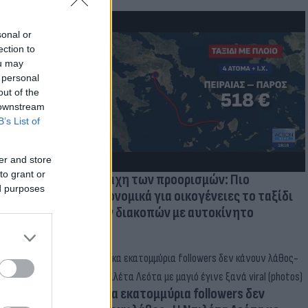
sonal or
ection to
μμονή με το
ou may
 πρόβλημα
 personal
out of the
 downstream
B’s List of
er and store
to grant or
Η μάχη των προορισμών: Πιο
ed purposes
οικονομικά για οικογένειες το ταξίδι
των διακοπών με αυτοκίνητο
Δέκα εκατομμύρια followers δεν