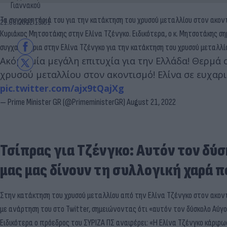
Γιαννακού
Τα συγχαρητήριά του για την κατάκτηση του χρυσού μεταλλίου στον ακ
21.08.2022 13:01
Κυριάκος Μητσοτάκης στην Ελίνα Τζένγκο. Ειδικότερα, ο κ. Μητσοτάκης ση
συγχαρητήρια στην Ελίνα Τζένγκο για την κατάκτηση του χρυσού μεταλλίο
Ακόμα μία μεγάλη επιτυχία για την Ελλάδα! Θερμά 
χρυσού μεταλλίου στον ακοντισμό! Ελίνα σε ευχαρι
pic.twitter.com/ajx9tQajXg
— Prime Minister GR (@PrimeministerGR)
August 21, 2022
Τσίπρας για Τζένγκο: Αυτόν τον δύσ
μας μας δίνουν τη συλλογική χαρά π
Στην κατάκτηση του χρυσού μεταλλίου από την Ελίνα Τζένγκο στον ακον
με ανάρτηση του στο Twitter, σημειώνοντας ότι «αυτόν τον δύσκολο Αύγου
Ειδικότερα ο πρόεδρος του ΣΥΡΙΖΑ ΠΣ αναφέρει: «Η Ελίνα Τζένγκο κάρφω