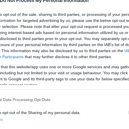
Do Not Process My Personal Information
to opt-out of the sale, sharing to third parties, or processing of your per
formation for targeted advertising by us, please use the below opt-out s
Skin dysmorphia: Όταν η ε
r selection. Please note that after your opt-out request is processed y
«τέλειο» δέρμα αποτελεί
ός στην παρουσίαση του
eing interest-based ads based on personal information utilized by us or
ψυχικής υγείας
άδες κόσμου στο γήπεδο
disclosed to third parties prior to your opt-out. You may separately opt-
σπόρ (video)
losure of your personal information by third parties on the IAB’s list of
. This information may also be disclosed by us to third parties on the
IA
Participants
that may further disclose it to other third parties.
 that this website/app uses one or more Google services and may gath
including but not limited to your visit or usage behaviour. You may click 
 to Google and its third-party tags to use your data for below specifi
ogle consent section.
l Data Processing Opt Outs
o opt-out of the Sharing of my personal data.
In
ίρνουμε το χαμένο βάρος;