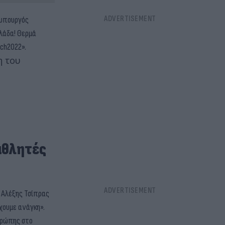
θυπουργός
λλάδα! Θερμά
ich2022».
η του
 αθλητές
 Αλέξης Τσίπρας
έχουμε ανάγκη».
Ευρώπης στο