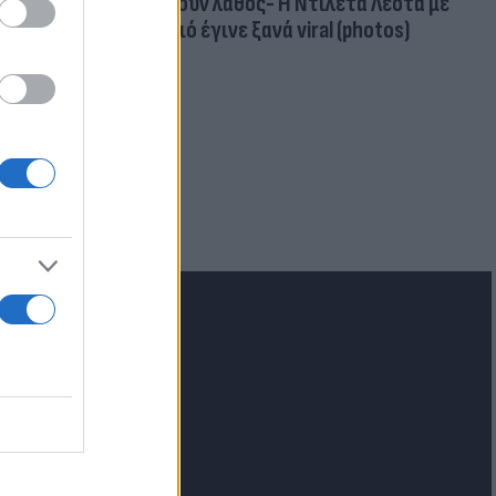
κάνουν λάθος- Η Ντιλέτα Λεότα με
μαγιό έγινε ξανά viral (photos)
για τα F-35
 Eurofighter
lash.gr