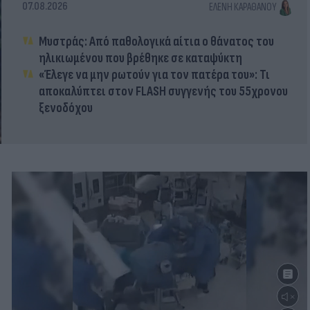
07.08.2026
ΕΛΈΝΗ ΚΑΡΑΘΆΝΟΥ
Μυστράς: Από παθολογικά αίτια ο θάνατος του
ηλικιωμένου που βρέθηκε σε καταψύκτη
«Έλεγε να μην ρωτούν για τον πατέρα του»: Τι
αποκαλύπτει στον FLASH συγγενής του 55χρονου
ξενοδόχου