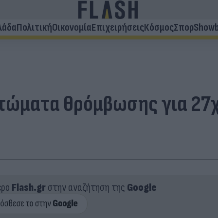
λάδα
Πολιτική
Οικονομία
Επιχειρήσεις
Κόσμος
Σπορ
Showb
πτώματα θρόμβωσης για 27
ερο
Flash.gr
στην αναζήτηση της
Google