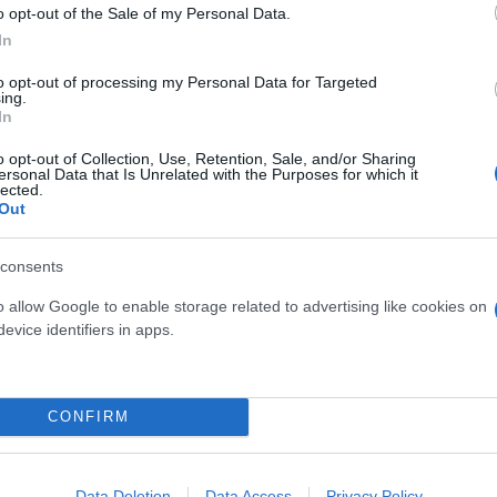
o opt-out of the Sale of my Personal Data.
In
to opt-out of processing my Personal Data for Targeted
ing.
In
ός στην παρουσίαση του
Και οι μαϊμούδες έχουν κατ
o opt-out of Collection, Use, Retention, Sale, and/or Sharing
άδες κόσμου στο γήπεδο
επιστήμονες ρίχνουν φως
ersonal Data that Is Unrelated with the Purposes for which it
lected.
σπόρ (video)
"φιλίες" μεταξύ διαφορε
Out
consents
o allow Google to enable storage related to advertising like cookies on
evice identifiers in apps.
CONFIRM
Data Deletion
Data Access
Privacy Policy