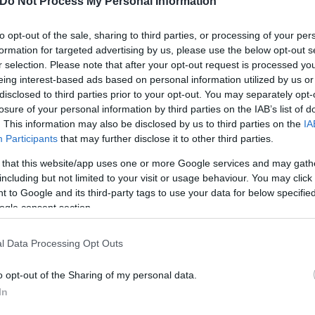
Do Not Process My Personal Information
to opt-out of the sale, sharing to third parties, or processing of your per
formation for targeted advertising by us, please use the below opt-out s
r selection. Please note that after your opt-out request is processed y
eing interest-based ads based on personal information utilized by us or
disclosed to third parties prior to your opt-out. You may separately opt-
losure of your personal information by third parties on the IAB’s list of
. This information may also be disclosed by us to third parties on the
IA
Participants
that may further disclose it to other third parties.
 that this website/app uses one or more Google services and may gath
including but not limited to your visit or usage behaviour. You may click 
 to Google and its third-party tags to use your data for below specifi
όμβωση
ogle consent section.
l Data Processing Opt Outs
o opt-out of the Sharing of my personal data.
In