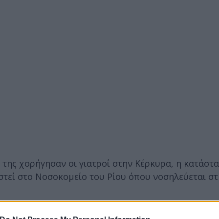
της χορήγησαν οι γιατροί στην Κέρκυρα, η κατάστα
ιστεί στο Νοσοκομείο του Ρίου όπου νοσηλεύεται σ
ερο
Flash.gr
στην αναζήτηση της
Google