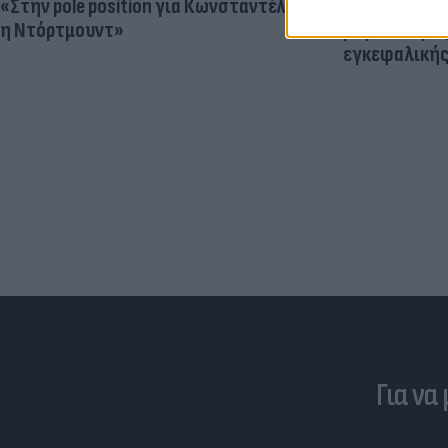
«Στην pole position για Κωνσταντέλια
Ηλεκτρικά πα
η Ντόρτμουντ»
μεγαλύτερος
εγκεφαλική
Για να