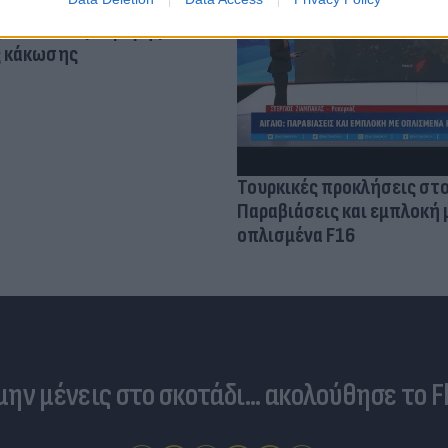
τίνια: 3,5 φορές
 ο κίνδυνος σοβαρής
ς κάκωσης
Τουρκικές προκλήσεις στο
Παραβιάσεις και εμπλοκή 
οπλισμένα F16
 μην μένεις στο σκοτάδι... ακολούθησε το F