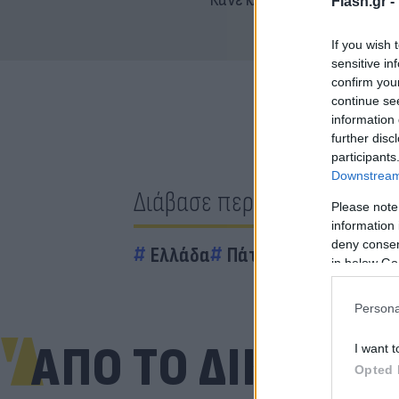
Flash.gr -
If you wish 
sensitive in
confirm you
continue se
information 
further disc
participants
Downstream 
Διάβασε περισσότερα
Please note
information 
deny consent
Ελλάδα
Πάτρα
εμβόλιο
θρ
in below Go
Persona
ΑΠΟ ΤΟ ΔΙΚΤΥΟ
I want t
Opted 