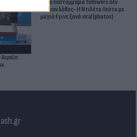
Δέκα εκατομμύρια followers δεν
κάνουν λάθος- Η Ντιλέτα Λεότα με
μαγιό έγινε ξανά viral (photos)
 Αιγαίο:
με
lash.gr