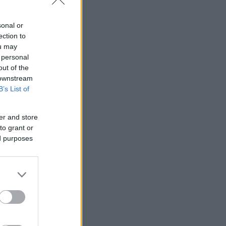
sonal or
ection to
ou may
 personal
out of the
 downstream
B’s List of
er and store
to grant or
ed purposes