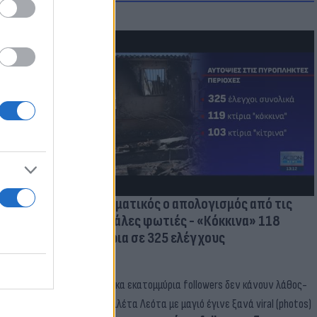
οικίδια! Οι
 στις
τικών ειδών
Δραματικός ο απολογισμός από τις
μεγάλες φωτιές - «Κόκκινα» 118
κτίρια σε 325 ελέγχους