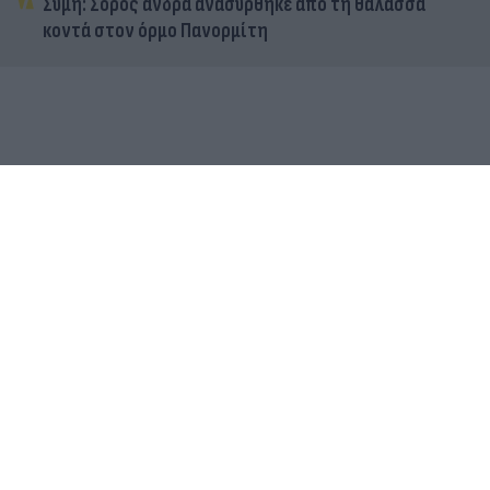
Σύμη: Σορός άνδρα ανασύρθηκε από τη θάλασσα
κοντά στον όρμο Πανορμίτη