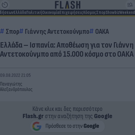
ιδήσεων
Ελλάδα
Πολιτική
Οικονομία
Επιχειρήσεις
Κόσμος
Σπορ
Showbiz
Weekend
Σπορ
Γιάννης Αντετοκούνμπο
ΟΑΚΑ
Ελλάδα – Ισπανία: Αποθέωση για τον Γιάννη
Αντετοκούνμπο από 15.000 κόσμο στο ΟΑΚΑ
09.08.2022 21:05
Παναγιώτης
Αλεξανδρόπουλος
Κάνε κλικ και δες περισσότερο
Flash.gr
στην αναζήτηση της
Google