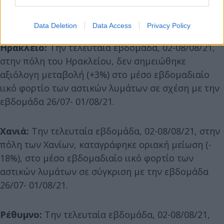
Data Deletion
Data Access
Privacy Policy
Ηράκλειο:
Την τελευταία εβδομάδα, 02-08/08/21,
στην πόλη του Ηρακλείου, δεν σημειώθηκε
αξιόλογη μεταβολή (+3%) στο μέσο εβδομαδιαίο
ιικό φορτίο των αστικών λυμάτων σε σχέση με την
εβδομάδα 26/07- 01/08/21.
Χανιά:
Την τελευταία εβδομάδα, 02-08/08/21, στην
πόλη των Χανίων, καταγράφηκε οριακή μείωση (-
18%), στο μέσο εβδομαδιαίο ιικό φορτίο των
αστικών λυμάτων σε σύγκριση με την εβδομάδα
26/07- 01/08/21.
Ρέθυμνο:
Την τελευταία εβδομάδα, 02-08/08/21,