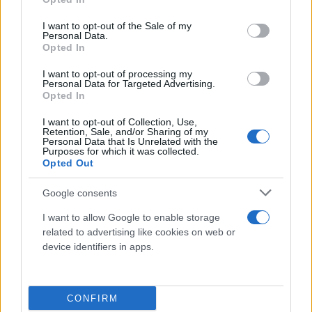
26/07-01/08/21.
use your data for below specified purposes in below Google
consent section.
I want to opt-out of the Sale of my
Personal Data.
Σημειώνεται ότι και την εβδομάδα 02-08/08/21 τα
Opted In
δείγματα αφορούν στο διάστημα 02-05/08/21 και
I want to opt-out of processing my
όχι σε ολόκληρη την εβδομάδα 02-08/08/21.
Personal Data for Targeted Advertising.
Opted In
Λάρισα:
Την τελευταία εβδομάδα, 02-08/08/21,
I want to opt-out of Collection, Use,
Retention, Sale, and/or Sharing of my
στην Λάρισα, παρατηρήθηκε μείωση (-38%) στο
Personal Data that Is Unrelated with the
Purposes for which it was collected.
μέσο εβδομαδιαίο ιικό φορτίο των αστικών
Opted Out
λυμάτων σε σχέση με την εβδομάδα 26/07-
Google consents
01/08/21.
I want to allow Google to enable storage
related to advertising like cookies on web or
Βόλος:
Την τελευταία εβδομάδα, 02-08/08/21, στο
device identifiers in apps.
Βόλο, παρατηρήθηκε μείωση (-48%) στο μέσο
εβδομαδιαίο ιικό φορτίο των αστικών λυμάτων σε
σχέση με την εβδομάδα 26/07-01/08/21.
CONFIRM