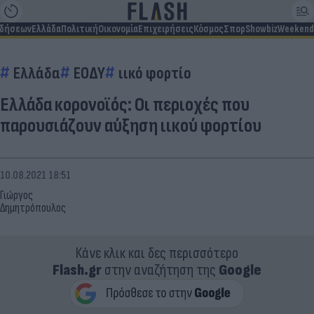
ιδήσεων
Ελλάδα
Πολιτική
Οικονομία
Επιχειρήσεις
Κόσμος
Σπορ
Showbiz
Weekend
Ελλάδα
ΕΟΔΥ
ιικό φορτίο
Ελλάδα κορονοϊός: Οι περιοχές που
παρουσιάζουν αύξηση ιικού φορτίου
10.08.2021 18:51
Γιώργος
Δημητρόπουλος
Κάνε κλικ και δες περισσότερο
Flash.gr
στην αναζήτηση της
Google