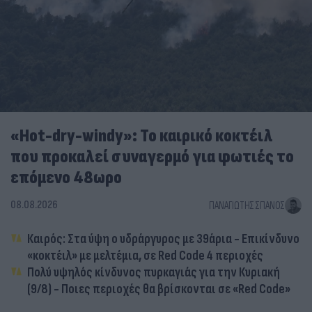
«Hot-dry-windy»: Το καιρικό κοκτέιλ
που προκαλεί συναγερμό για φωτιές το
επόμενο 48ωρο
08.08.2026
ΠΑΝΑΓΙΏΤΗΣ ΣΠΑΝΌΣ
Καιρός: Στα ύψη ο υδράργυρος με 39άρια - Επικίνδυνο
«κοκτέιλ» με μελτέμια, σε Red Code 4 περιοχές
Πολύ υψηλός κίνδυνος πυρκαγιάς για την Κυριακή
(9/8) - Ποιες περιοχές θα βρίσκονται σε «Red Code»