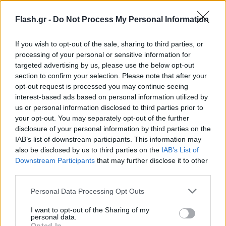
Παρακάτω δίνονται περισσότερες
διευκρινίσεις σχετικά με τα αποτελέσματα
Flash.gr -
Do Not Process My Personal Information
της εβδομάδας 2 έως 8 Αυγούστου 2021
If you wish to opt-out of the sale, sharing to third parties, or
processing of your personal or sensitive information for
Περιφέρεια Αττικής:
Την τελευταία εβδομάδα, 02-
targeted advertising by us, please use the below opt-out
08/08/21, το μέσο εβδομαδιαίο ιικό φορτίο στα
section to confirm your selection. Please note that after your
opt-out request is processed you may continue seeing
αστικά λύματα της Περιφέρειας Αττικής
interest-based ads based on personal information utilized by
παρουσίασε αυξητικές τάσεις, με στατιστικά
us or personal information disclosed to third parties prior to
σημαντική μεταβολή (+60%) του εβδομαδιαίου
your opt-out. You may separately opt-out of the further
μέσου όρου σε σχέση με την προηγούμενη
disclosure of your personal information by third parties on the
IAB’s list of downstream participants. This information may
εβδομάδα, 26/07-01/08/21.
also be disclosed by us to third parties on the
IAB’s List of
Downstream Participants
that may further disclose it to other
third parties.
Θεσσαλονίκη:
Την τελευταία εβδομάδα, 02-
08/08/21, στη Θεσσαλονίκη, το ιικό φορτίο των
Please note that this website/app uses one or more Google
Personal Data Processing Opt Outs
αστικών λυμάτων παρουσίασε οριακή μείωση
services and may gather and store information including but
not limited to your visit or usage behaviour. You may click to
I want to opt-out of the Sharing of my
(-26%) σε σχέση με την προηγούμενη εβδομάδα
personal data.
grant or deny consent to Google and its third-party tags to
Opted In