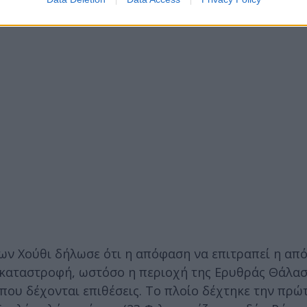
ηλών θερμοκρασιών.
ων Χούθι δήλωσε ότι η απόφαση να επιτραπεί η απ
ή καταστροφή, ωστόσο η περιοχή της Ερυθράς Θάλα
 που δέχονται επιθέσεις. Το πλοίο δέχτηκε την πρώ