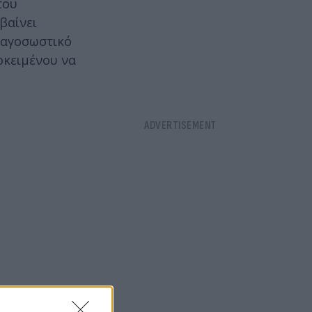
του
βαίνει
αυαγοσωστικό
οκειμένου να