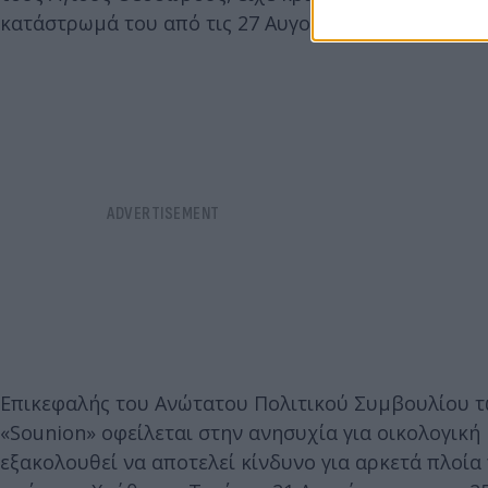
κατάστρωμά του από τις 27 Αυγούστου και των υψ
Επικεφαλής του Ανώτατου Πολιτικού Συμβουλίου τ
«Sounion» οφείλεται στην ανησυχία για οικολογικ
εξακολουθεί να αποτελεί κίνδυνο για αρκετά πλοία