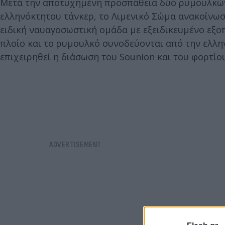
Μετά την αποτυχημένη προσπάθεια δύο ρυμουλκών
ελληνόκτητου τάνκερ, το Λιμενικό Σώμα ανακοίνωσε
ειδική ναυαγοσωστική ομάδα με εξειδικευμένο εξο
πλοίο και το ρυμουλκό συνοδεύονται από την ελλη
επιχειρηθεί η διάσωση του Sounion και του φορτίου