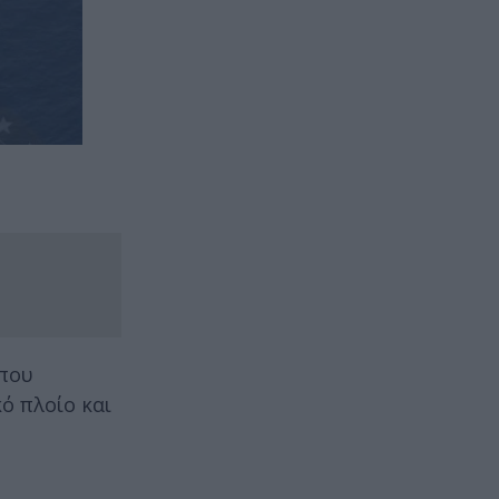
που
ό πλοίο και