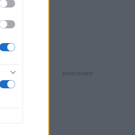
ε προορισμό
 στο