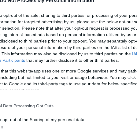
Do Not Process My Personal Information
ς αυτή τη στιγμή είναι αγκυροβολημένο, δεν παρασ
ύριο αμπάρι. Για την πρόληψη μιας περιβαλλοντική
to opt-out of the sale, sharing to third parties, or processing of your per
οί οργανισμοί και φορείς να συνεργάζονται στενά. Α
formation for targeted advertising by us, please use the below opt-out s
ιμη να διευκολύνει μια νέα επιχείρηση διάσωσης τι
r selection. Please note that after your opt-out request is processed y
eing interest-based ads based on personal information utilized by us or
ωμένα πλοία που θα ρυμουλκήσουν το πλοίο σε ασ
disclosed to third parties prior to your opt-out. You may separately opt-
losure of your personal information by third parties on the IAB’s list of
. This information may also be disclosed by us to third parties on the
IA
Participants
that may further disclose it to other third parties.
 that this website/app uses one or more Google services and may gath
including but not limited to your visit or usage behaviour. You may click 
 to Google and its third-party tags to use your data for below specifi
ogle consent section.
l Data Processing Opt Outs
o opt-out of the Sharing of my personal data.
In