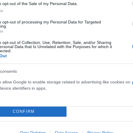
o opt-out of the Sale of my Personal Data.
In
to opt-out of processing my Personal Data for Targeted
ing.
In
o opt-out of Collection, Use, Retention, Sale, and/or Sharing
ersonal Data that Is Unrelated with the Purposes for which it
lected.
Out
consents
o allow Google to enable storage related to advertising like cookies on
evice identifiers in apps.
CONFIRM
έρει 150.000 τόνους ιρακινού αργού πετρελαίου μ
ν αδύνατη, λόγω της ύπαρξης μικρών εστιών φωτιάς
Data Deletion
Data Access
Privacy Policy