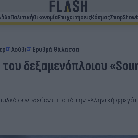
λάδα
Πολιτική
Οικονομία
Επιχειρήσεις
Κόσμος
Σπορ
Showb
ερ
Χούθι
Ερυθρά Θάλασσα
του δεξαμενόπλοιου «Souni
ουλκό συνοδεύονται από την ελληνική φρεγάτα