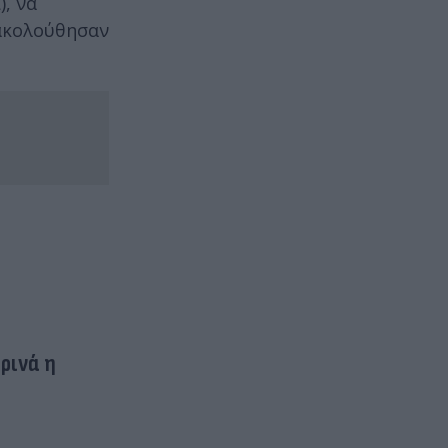
), να
 ακολούθησαν
ρινά η