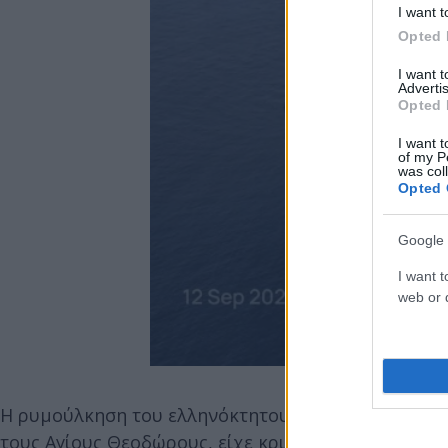
I want t
Opted 
I want 
Advertis
Opted 
I want t
of my P
was col
Opted 
Google 
I want t
web or d
Η ρυμούλκηση του ελληνόκτητου τάνκερ, που μεταφ
τους Αγίους Θεοδώρους, είχε κριθεί προς το παρό