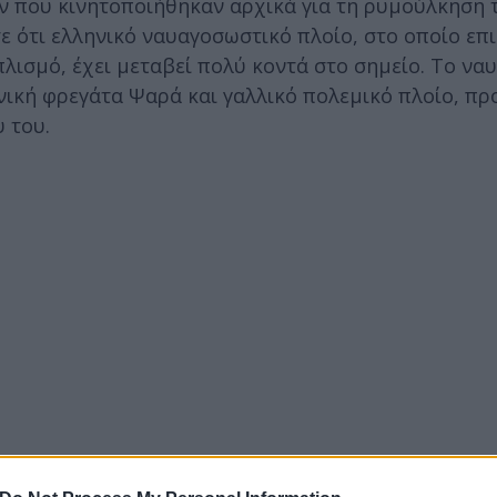
 που κινητοποιήθηκαν αρχικά για τη ρυμούλκηση 
 ότι ελληνικό ναυαγοσωστικό πλοίο, στο οποίο επι
πλισμό, έχει μεταβεί πολύ κοντά στο σημείο. Το ν
νική φρεγάτα Ψαρά και γαλλικό πολεμικό πλοίο, πρ
 του.