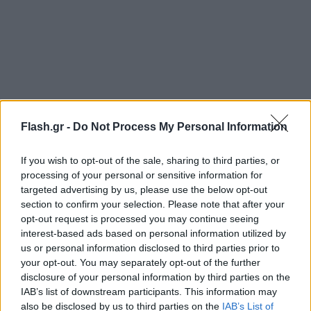
Flash.gr -
Do Not Process My Personal Information
If you wish to opt-out of the sale, sharing to third parties, or
processing of your personal or sensitive information for
targeted advertising by us, please use the below opt-out
Billionaire Elon Musk waded into the US
section to confirm your selection. Please note that after your
immigration debate, paying a visit to the Texas
opt-out request is processed you may continue seeing
border with Mexico to meet with local politicians
interest-based ads based on personal information utilized by
and law enforcement and obtain what he called an
us or personal information disclosed to third parties prior to
your opt-out. You may separately opt-out of the further
‘unfiltered’ view of the situation
disclosure of your personal information by third parties on the
https://t.co/YjCFXlppne
IAB’s list of downstream participants. This information may
pic.twitter.com/xUvAa3HtVe
also be disclosed by us to third parties on the
IAB’s List of