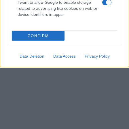
μεταναστών». Σημειώνεται ότι στο βίντεο
I want to allow Google to enable storage
related to advertising like cookies on web or
παρουσίασε τον Ρεπουμπλικανό Τόνι Γκονσάλες,
device identifiers in apps.
από το Τέξας, ο οποίος αφού τον καλωσόρισε στην
περιοχή κατήγγειλε ότι οι κάτοικοι «αισθάνονται
εγκαταλειμμένοι».
CONFIRM
Data Deletion
Data Access
Privacy Policy