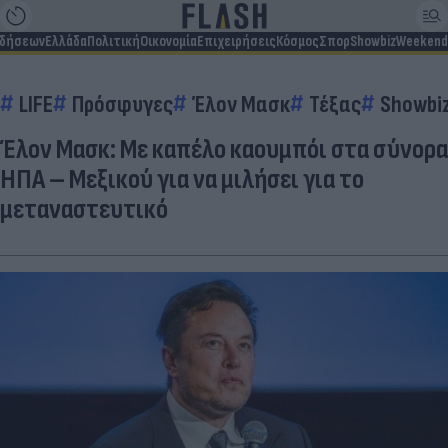
ιδήσεων
Ελλάδα
Πολιτική
Οικονομία
Επιχειρήσεις
Κόσμος
Σπορ
Showbiz
Weekend
LIFE
Πρόσφυγες
Έλον Μασκ
Τέξας
Showbi
Έλον Μασκ: Με καπέλο καουμπόι στα σύνορα
ΗΠΑ – Μεξικού για να μιλήσει για το
μεταναστευτικό