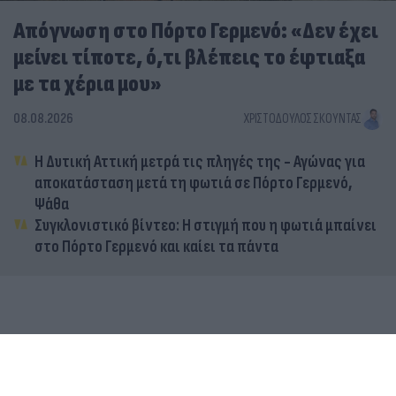
Απόγνωση στο Πόρτο Γερμενό: «Δεν έχει
μείνει τίποτε, ό,τι βλέπεις το έφτιαξα
με τα χέρια μου»
08.08.2026
ΧΡΙΣΤΌΔΟΥΛΟΣ ΣΚΟΎΝΤΑΣ
Η Δυτική Αττική μετρά τις πληγές της - Αγώνας για
αποκατάσταση μετά τη φωτιά σε Πόρτο Γερμενό,
Ψάθα
Συγκλονιστικό βίντεο: Η στιγμή που η φωτιά μπαίνει
στο Πόρτο Γερμενό και καίει τα πάντα