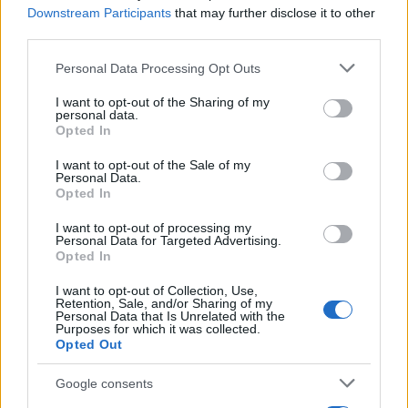
Downstream Participants
that may further disclose it to other
third parties.
— Reuters (@Reuters)
September 29, 2023
Please note that this website/app uses one or more Google
Personal Data Processing Opt Outs
services and may gather and store information including but
Ο μεγιστάνας αφού ζήτησε να γίνει επιτάχυνση της
not limited to your visit or usage behaviour. You may click to
I want to opt-out of the Sharing of my
«έγκρισης» των αιτήσεων εκείνων που δικαιούνται
personal data.
grant or deny consent to Google and its third-party tags to
Opted In
να λάβουν άσυλο έσπευσε να προσθέσει ότι θα
use your data for below specified purposes in below Google
consent section.
πρέπει να απαγορεύεται η είσοδος σε όσους
I want to opt-out of the Sale of my
Personal Data.
«παραβιάζουν τον νόμο». «Θέλουμε να κάνουμε και
Opted In
τα δύο: να βελτιώσουμε τη νόμιμη μετανάστευση
I want to opt-out of processing my
και να σταματήσουμε τη ροή των ανθρώπων που
Personal Data for Targeted Advertising.
Opted In
είναι τόσο μεγάλη ώστε οδηγεί στην κατάρρευση
των κοινωνικών υπηρεσιών», είπε με νόημα.
I want to opt-out of Collection, Use,
Retention, Sale, and/or Sharing of my
Personal Data that Is Unrelated with the
Purposes for which it was collected.
Ο Μασκ, που έχει καταγωγή από τη Νότια Αφρική,
Opted Out
αναφέρθηκε στο δικό του καθεστώς «μετανάστη
Google consents
στις ΗΠΑ» και τόνισε ότι είναι «εξαιρετικά υπέρ των