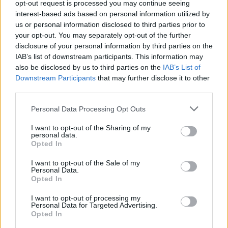
opt-out request is processed you may continue seeing
interest-based ads based on personal information utilized by
us or personal information disclosed to third parties prior to
your opt-out. You may separately opt-out of the further
disclosure of your personal information by third parties on the
Σε μια παράξενη συνέντευξη που παραχώρησε
IAB’s list of downstream participants. This information may
πρόσφατα στη ραδιοφωνική εκπομπή
The Kyle and
also be disclosed by us to third parties on the
IAB’s List of
Jackie O Show
Downstream Participants
της Αυστραλίας,
that may further disclose it to other
ο 76χρονος Έρολ
third parties.
Μασκ
ρωτήθηκε εάν αισθάνεται περήφανος για
αυτά που έχει πετύχει στη ζωή του ο γιος του.
Please note that this website/app uses one or more Google
Personal Data Processing Opt Outs
services and may gather and store information including but
not limited to your visit or usage behaviour. You may click to
I want to opt-out of the Sharing of my
personal data.
Η απάντηση που έδωσε ήταν σίγουρα του σίγουρα
grant or deny consent to Google and its third-party tags to
Opted In
θα ξαφνιάσει πολλούς.
use your data for below specified purposes in below Google
«Όχι. Ξέρετε, είμαστε μία
consent section.
οικογένεια που κάνει πολλά πράγματα εδώ και
I want to opt-out of the Sale of my
Personal Data.
πολλά χρόνια. Δεν ξεκινήσαμε τώρα ξαφνικά
να
Opted In
κάνουμε πράγματα»,
σημείωσε
ο Έρολ Μασκ
,
I want to opt-out of processing my
προσθέτοντας ότι ούτε και ο ίδιος ο Έλον
Personal Data for Targeted Advertising.
Opted In
αισθάνεται ευχαριστημένος με την πρόοδο της