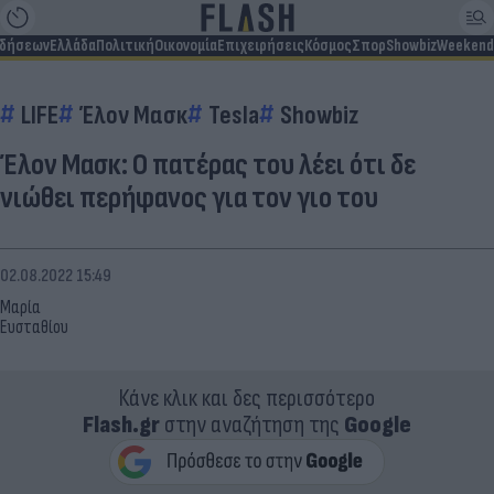
ιδήσεων
Ελλάδα
Πολιτική
Οικονομία
Επιχειρήσεις
Κόσμος
Σπορ
Showbiz
Weekend
LIFE
Έλον Μασκ
Tesla
Showbiz
Έλον Μασκ: O πατέρας του λέει ότι δε
νιώθει περήφανος για τον γιο του
02.08.2022 15:49
Μαρία
Ευσταθίου
Κάνε κλικ και δες περισσότερο
Flash.gr
στην αναζήτηση της
Google