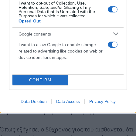
καριέρας του.
I want to opt-out of Collection, Use,
Retention, Sale, and/or Sharing of my
Personal Data that Is Unrelated with the
Purposes for which it was collected.
Αν και παραδέχτηκε ότι ο μεγιστάνας γιος του έχει
Opted Out
σημαντικότερα επιτεύγματα σε σχέση με τα άλλα
Google consents
του παιδιά, επισήμανε ότι
ο Έλον
και τα αδέλφια
του είχαν δει μεγαλώνοντας πολλά πράγματα και
I want to allow Google to enable storage
related to advertising like cookies on web or
είχαν συμμετάσχει σε πολλές και ενδιαφέροντες
device identifiers in apps.
δραστηριότητες ως οικογένεια.
«Είχαν δει πολλά
πράγματα και κάναμε πολλά πράγματα μαζί»,
είπε
ο
Έρολ για τα παιδιά του
, αναφερόμενος σε
CONFIRM
ταξίδια της οικογένειας στην Κίνα, το τροπικό
δάσος του Αμαζονίου και άλλες περιοχές.
«Είναι
Data Deletion
Data Access
Privacy Policy
αλήθεια πάντως ότι ο Έλον έχει ανεβάσει τον πήχη»
σημείωσε ο πατέρας του ιδρυτή της
Tesla
.
Όπως εξήγησε, ο 50χρονος γιος του αισθάνεται ότι