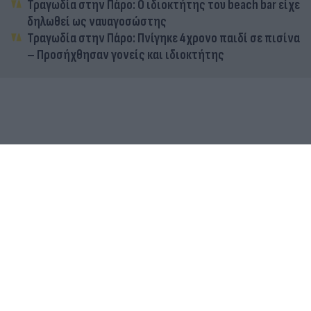
Τραγωδία στην Πάρο: Ο ιδιοκτήτης του beach bar είχε
δηλωθεί ως ναυαγοσώστης
Τραγωδία στην Πάρο: Πνίγηκε 4χρονο παιδί σε πισίνα
– Προσήχθησαν γονείς και ιδιοκτήτης