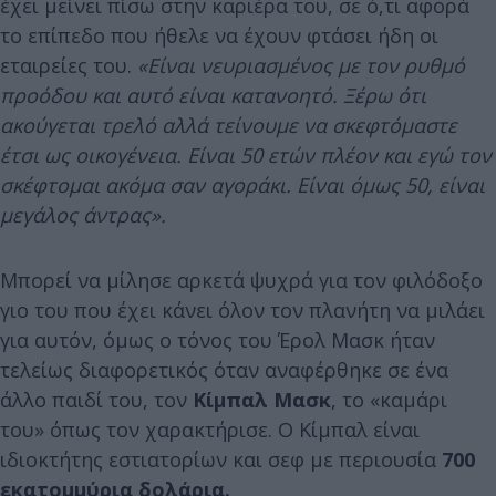
έχει μείνει πίσω στην καριέρα του, σε ό,τι αφορά
το επίπεδο που ήθελε να έχουν φτάσει ήδη οι
εταιρείες του.
«Είναι νευριασμένος με τον ρυθμό
προόδου και αυτό είναι κατανοητό. Ξέρω ότι
ακούγεται τρελό αλλά τείνουμε να σκεφτόμαστε
έτσι ως οικογένεια. Είναι 50 ετών πλέον και εγώ τον
σκέφτομαι ακόμα σαν αγοράκι. Είναι όμως 50, είναι
μεγάλος άντρας».
Μπορεί να μίλησε αρκετά ψυχρά για τον φιλόδοξο
γιο του που έχει κάνει όλον τον πλανήτη να μιλάει
για αυτόν, όμως ο τόνος του Έρολ Μασκ ήταν
τελείως διαφορετικός όταν αναφέρθηκε σε ένα
άλλο παιδί του, τον
Κίμπαλ Μασκ
, το «καμάρι
του» όπως τον χαρακτήρισε. Ο Κίμπαλ είναι
ιδιοκτήτης εστιατορίων και σεφ με περιουσία
700
εκατομμύρια δολάρια.