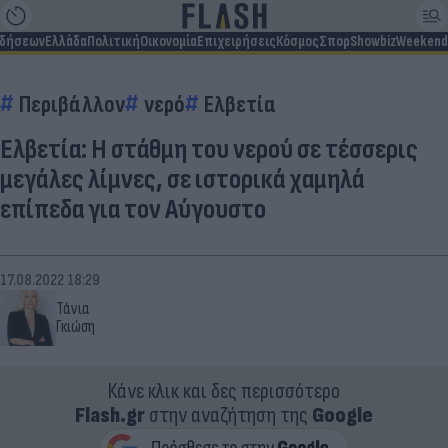
ιδήσεων
Ελλάδα
Πολιτική
Οικονομία
Επιχειρήσεις
Κόσμος
Σπορ
Showbiz
Weekend
Περιβάλλον
νερό
Ελβετία
Ελβετία: Η στάθμη του νερού σε τέσσερις
μεγάλες λίμνες, σε ιστορικά χαμηλά
επίπεδα για τον Αύγουστο
17.08.2022 18:29
Τάνια
Γκιώση
Κάνε κλικ και δες περισσότερο
Flash.gr
στην αναζήτηση της
Google