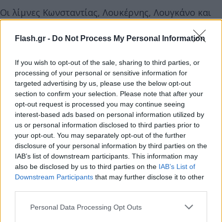
Οι λίμνες Κωνσταντίας, Λουκέρνης, Λουγκάνο και
Βάλεν δεν είναι οι μοναδικές που έχουν
επηρεαστεί.
Flash.gr -
Do Not Process My Personal Information
If you wish to opt-out of the sale, sharing to third parties, or
processing of your personal or sensitive information for
targeted advertising by us, please use the below opt-out
section to confirm your selection. Please note that after your
opt-out request is processed you may continue seeing
interest-based ads based on personal information utilized by
us or personal information disclosed to third parties prior to
your opt-out. You may separately opt-out of the further
disclosure of your personal information by third parties on the
IAB’s list of downstream participants. This information may
also be disclosed by us to third parties on the
IAB’s List of
Downstream Participants
that may further disclose it to other
third parties.
Please note that this website/app uses one or more Google
Personal Data Processing Opt Outs
services and may gather and store information including but