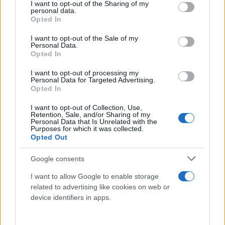
not limited to your visit or usage behaviour. You may click to
I want to opt-out of the Sharing of my
personal data.
grant or deny consent to Google and its third-party tags to
Opted In
use your data for below specified purposes in below Google
consent section.
I want to opt-out of the Sale of my
Personal Data.
Opted In
I want to opt-out of processing my
Personal Data for Targeted Advertising.
Opted In
I want to opt-out of Collection, Use,
Retention, Sale, and/or Sharing of my
Personal Data that Is Unrelated with the
Purposes for which it was collected.
Opted Out
Google consents
Η λίμνη Ματζόρε, η οποία, σε υψόμετρο 193
μέτρων, είναι η πιο χαμηλή στην Ελβετία και η
I want to allow Google to enable storage
λίμνη Ζουγκ «εξακολουθούν να δίνουν τιμές πολύ
related to advertising like cookies on web or
device identifiers in apps.
πιο κάτω από τον μέσο όρο», ανέφερε η
Ομπερχάνσιλ.