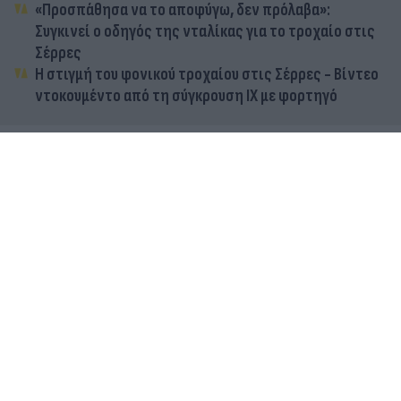
«Προσπάθησα να το αποφύγω, δεν πρόλαβα»:
Συγκινεί ο οδηγός της νταλίκας για το τροχαίο στις
Σέρρες
Η στιγμή του φονικού τροχαίου στις Σέρρες - Βίντεο
ντοκουμέντο από τη σύγκρουση ΙΧ με φορτηγό