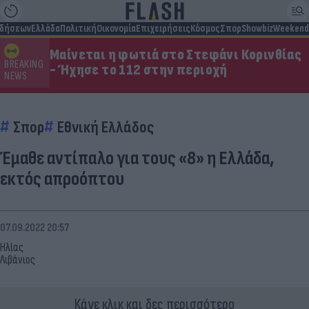
ιδήσεων
Ελλάδα
Πολιτική
Οικονομία
Επιχειρήσεις
Κόσμος
Σπορ
Showbiz
Weekend
Μαίνεται η φωτιά στο Στεφάνι Κορινθίας
BREAKING
- Ήχησε το 112 στην περιοχή
NEWS
Σπορ
Εθνική Ελλάδος
Έμαθε αντίπαλο για τους «8» η Ελλάδα,
εκτός απροόπτου
07.09.2022 20:57
Ηλίας
Λιβάνιος
Κάνε κλικ και δες περισσότερο