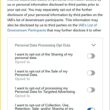
us or personal information disclosed to third parties prior to
Ο προημιτελικός θα γίνει στο Βερολίνο, όπου θα
your opt-out. You may separately opt-out of the further
disclosure of your personal information by third parties on the
φιλοξενηθούν όλα τα νοκ άουτ της διοργάνωσης,
IAB’s list of downstream participants. This information may
με την ελληνική ομάδα να έχει δύσκολο έργο
also be disclosed by us to third parties on the
IAB’s List of
απέναντι στους γηπεδούχους.
Downstream Participants
that may further disclose it to other
third parties.
Τα δύο πρώτα ζευγάρια των «16» είναι Ισπανία-
Please note that this website/app uses one or more Google
Personal Data Processing Opt Outs
services and may gather and store information including but
Λιθουανία και Γαλλία-Τουρκία.
not limited to your visit or usage behaviour. You may click to
I want to opt-out of the Sharing of my
personal data.
grant or deny consent to Google and its third-party tags to
Opted In
use your data for below specified purposes in below Google
consent section.
I want to opt-out of the Sale of my
Personal Data.
Opted In
I want to opt-out of processing my
Personal Data for Targeted Advertising.
Opted In
I want to opt-out of Collection, Use,
Retention, Sale, and/or Sharing of my