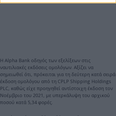
Η Alpha Bank οδηγός των εξελίξεων στις
ναυτιλιακές εκδόσεις ομολόγων. Αξίζει να
σημειωθεί ότι, πρόκειται για τη δεύτερη κατά σειρά
έκδοση ομολόγου από τη CPLP Shipping Holdings
PLC, καθώς είχε προηγηθεί αντίστοιχη έκδοση τον
Νοέμβριο του 2021, με υπερκάλυψη του αρχικού
ποσού κατά 5,34 φορές.