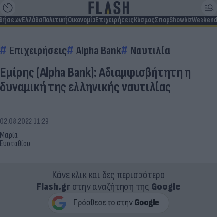
ιδήσεων
Ελλάδα
Πολιτική
Οικονομία
Επιχειρήσεις
Κόσμος
Σπορ
Showbiz
Weekend
Επιχειρήσεις
Alpha Bank
Ναυτιλία
Εμίρης (Alpha Bank): Αδιαμφισβήτητη η
δυναμική της ελληνικής ναυτιλίας
02.08.2022 11:29
Μαρία
Ευσταθίου
Κάνε κλικ και δες περισσότερο
Flash.gr
στην αναζήτηση της
Google