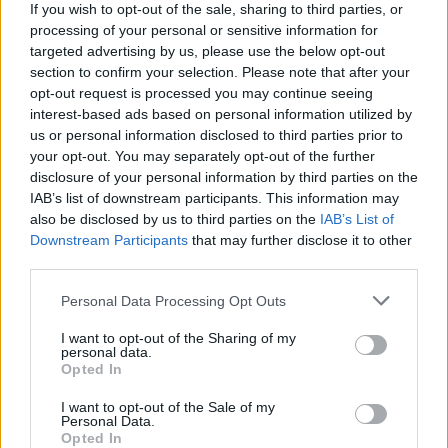
κεφαλαιαγοράς για τις ναυτιλιακές επιχειρήσεις της
If you wish to opt-out of the sale, sharing to third parties, or
χώρας μας, συνεχίζει ενεργά να υποστηρίζει την
processing of your personal or sensitive information for
targeted advertising by us, please use the below opt-out
ποντοπόρο ελληνική ναυτιλία στην άντληση
section to confirm your selection. Please note that after your
χρηματοδότησης των δραστηριοτήτων της. Όπως
opt-out request is processed you may continue seeing
και τον Νοέμβριο του 2021, είμαστε υπερήφανοι
interest-based ads based on personal information utilized by
us or personal information disclosed to third parties prior to
που, σε μία καθόλα απαιτητική συγκυρία για τις
your opt-out. You may separately opt-out of the further
διεθνείς αγορές, ως Συντονιστής Κύριος Ανάδοχος,
disclosure of your personal information by third parties on the
καταφέραμε να διαδραματίσουμε κρίσιμο ρόλο και
IAB’s list of downstream participants. This information may
στην υπερκάλυψη της δεύτερης κατά σειρά
also be disclosed by us to third parties on the
IAB’s List of
Downstream Participants
that may further disclose it to other
έκδοσης ομολογιών της CPLP, η οποία αποτελεί
third parties.
άλλο ένα εχέγγυο για τη μελλοντική ανάπτυξη του
Please note that this website/app uses one or more Google
κλάδου. Η δυναμική της ελληνικής ναυτιλίας, όπως
Personal Data Processing Opt Outs
services and may gather and store information including but
πιστοποιεί και η εμπιστοσύνη του επενδυτικού
not limited to your visit or usage behaviour. You may click to
I want to opt-out of the Sharing of my
personal data.
κοινού, είναι αδιαμφισβήτητη, και εμείς, στην
grant or deny consent to Google and its third-party tags to
Opted In
Alpha Bank, θα συνεχίσουμε να είμαστε στο
use your data for below specified purposes in below Google
consent section.
πλευρό του κλάδου, υποστηρίζοντας τις
I want to opt-out of the Sale of my
Personal Data.
αναπτυξιακές προοπτικές του».
Opted In