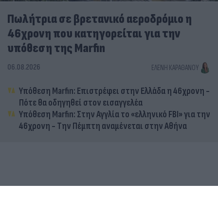
Πωλήτρια σε βρετανικό αεροδρόμιο η
46χρονη που κατηγορείται για την
υπόθεση της Marfin
06.08.2026
ΕΛΈΝΗ ΚΑΡΑΘΆΝΟΥ
Υπόθεση Marfin: Επιστρέφει στην Ελλάδα η 46χρονη -
Πότε θα οδηγηθεί στον εισαγγελέα
Υπόθεση Marfin: Στην Αγγλία το «ελληνικό FBI» για την
46χρονη - Την Πέμπτη αναμένεται στην Αθήνα