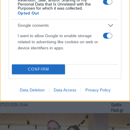
Flash.gr
Personal Data that Is Unrelated with the
Purposes for which it was collected.
Opted Out
Google consents
I want to allow Google to enable storage
related to advertising like cookies on web or
device identifiers in apps.
CONFIRM
«Στον αέρα» το τρέιλερ της νέας ταινίας του
Γιώργου Λάνθιμου με την Έμμα Στόουν
Data Deletion
Data Access
Privacy Policy
Συντακτική
27.03.2024 15:44
Ομάδα
Flash.gr