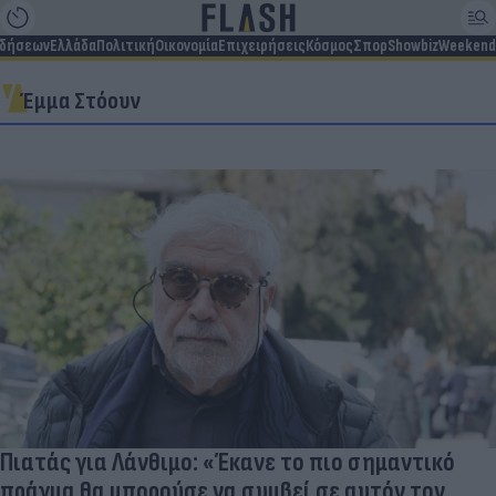
ιδήσεων
Ελλάδα
Πολιτική
Οικονομία
Επιχειρήσεις
Κόσμος
Σπορ
Showbiz
Weekend
Έμμα Στόουν
Πιατάς για Λάνθιμο: «Έκανε το πιο σημαντικό
πράγμα θα μπορούσε να συμβεί σε αυτόν τον