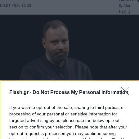
06.01.2025 14:33
Ομάδα
Flash.gr
Flash.gr -
Do Not Process My Personal Information
Γιώργος Λάνθιμος: Διεθνείς κριτικοί ψήφισαν το
Το «Poor Things» ως καλύτερη ταινία της χρονιάς
If you wish to opt-out of the sale, sharing to third parties, or
processing of your personal or sensitive information for
Η ανοδική πορεία του Γιώργου Λάνθιμου δεν έχει σταματήσει
λεπτό από την μέρα που μας συστήθηκε μέσα από τις ταινίες
targeted advertising by us, please use the below opt-out
του.
section to confirm your selection. Please note that after your
opt-out request is processed you may continue seeing
Συντακτική