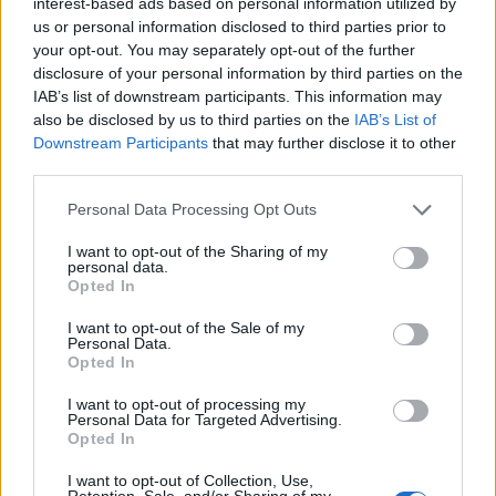
interest-based ads based on personal information utilized by
27.08.2024 11:11
Ομάδα
us or personal information disclosed to third parties prior to
Flash.gr
your opt-out. You may separately opt-out of the further
disclosure of your personal information by third parties on the
IAB’s list of downstream participants. This information may
also be disclosed by us to third parties on the
IAB’s List of
Downstream Participants
that may further disclose it to other
third parties.
Please note that this website/app uses one or more Google
Personal Data Processing Opt Outs
services and may gather and store information including but
not limited to your visit or usage behaviour. You may click to
I want to opt-out of the Sharing of my
personal data.
grant or deny consent to Google and its third-party tags to
Opted In
use your data for below specified purposes in below Google
consent section.
I want to opt-out of the Sale of my
Κάννες: Λαμπερές παρουσίες στην πρεμιέρα της
Personal Data.
Opted In
νέας ταινίας του Γιώργου Λάνθιμου
Στα τέλη Μαϊου αναμένεται στην Ελλάδα η νέα
I want to opt-out of processing my
Personal Data for Targeted Advertising.
πολυαναμενόμενη ταινία του Έλληνα σκηνοθέτη
Opted In
Συντακτική
I want to opt-out of Collection, Use,
17.05.2024 19:25
Ομάδα
Retention, Sale, and/or Sharing of my