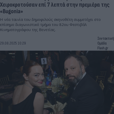
Χειροκροτούσαν επί 7 λεπτά στην πρεμιέρα της
«Bugonia»
Η νέα ταινία του δημοφιλούς σκηνοθέτη συμμετέχει στο
επίσημο διαγωνιστικό τμήμα του 82ου Φεστιβάλ
Κινηματογράφου της Βενετίας.
Συντακτική
29.08.2025 10:29
Ομάδα
Flash.gr