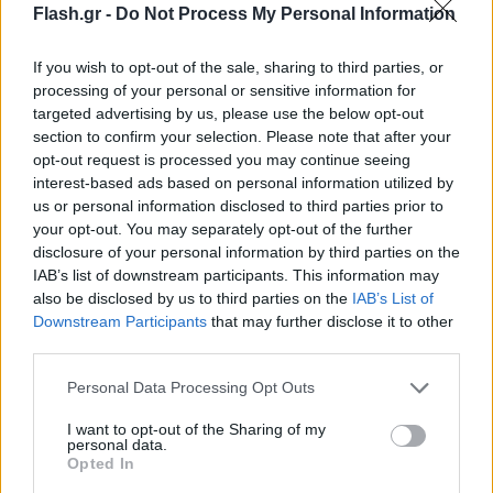
ταχύτητα για την έγκρισή του και τη διάθεσή του
Flash.gr -
Do Not Process My Personal Information
στην ΕΕ», συμπλήρωσε στην ανάρτησή της στο
Twitter.
If you wish to opt-out of the sale, sharing to third parties, or
processing of your personal or sensitive information for
targeted advertising by us, please use the below opt-out
section to confirm your selection. Please note that after your
opt-out request is processed you may continue seeing
interest-based ads based on personal information utilized by
us or personal information disclosed to third parties prior to
your opt-out. You may separately opt-out of the further
disclosure of your personal information by third parties on the
IAB’s list of downstream participants. This information may
also be disclosed by us to third parties on the
IAB’s List of
Downstream Participants
that may further disclose it to other
third parties.
Please note that this website/app uses one or more Google
Personal Data Processing Opt Outs
services and may gather and store information including but
not limited to your visit or usage behaviour. You may click to
I want to opt-out of the Sharing of my
personal data.
grant or deny consent to Google and its third-party tags to
Opted In
use your data for below specified purposes in below Google