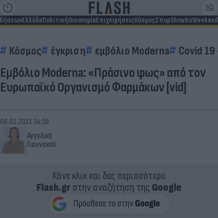
ιδήσεων
Ελλάδα
Πολιτική
Οικονομία
Επιχειρήσεις
Κόσμος
Σπορ
Showbiz
Weekend
Κόσμος
έγκριση
εμβόλιο Moderna
Covid 19
Εμβόλιο Moderna: «Πράσινο φως» από τον
Ευρωπαϊκό Οργανισμό Φαρμάκων [vid]
06.01.2021 14:38
Αγγελική
Γιαννακού
Κάνε κλικ και δες περισσότερο
Flash.gr
στην αναζήτηση της
Google