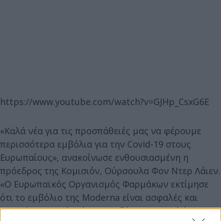
https://www.youtube.com/watch?v=GJHp_CsxG6E
«Καλά νέα για τις προσπάθειές μας να φέρουμε
περισσότερα εμβόλια για την Covid-19 στους
Ευρωπαίους», ανακοίνωσε ενθουσιασμένη η
πρόεδρος της Κομισιόν, Ούρσουλα Φον Ντερ Λάιεν.
«Ο Ευρωπαϊκός Οργανισμός Φαρμάκων εκτίμησε
ότι το εμβόλιο της Moderna είναι ασφαλές και
αποτελεσματικό. Τώρα εργαζόμαστε με πλήρη