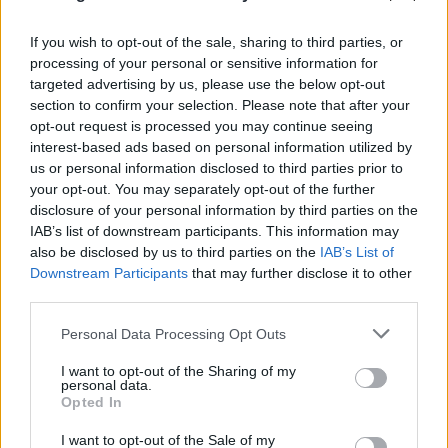
Γιώργος Μαζωνάκης: «Όπως με βαφτίσανε» - Η
If you wish to opt-out of the sale, sharing to third parties, or
συνεργασία - έκπληξη
processing of your personal or sensitive information for
targeted advertising by us, please use the below opt-out
10.08.2026
ΒΑΣΊΛΗΣ ΑΝΔΡΙΤΣΆΝΟΣ
section to confirm your selection. Please note that after your
opt-out request is processed you may continue seeing
interest-based ads based on personal information utilized by
us or personal information disclosed to third parties prior to
your opt-out. You may separately opt-out of the further
disclosure of your personal information by third parties on the
IAB’s list of downstream participants. This information may
also be disclosed by us to third parties on the
IAB’s List of
Downstream Participants
that may further disclose it to other
third parties.
Please note that this website/app uses one or more Google
Personal Data Processing Opt Outs
services and may gather and store information including but
not limited to your visit or usage behaviour. You may click to
I want to opt-out of the Sharing of my
personal data.
grant or deny consent to Google and its third-party tags to
Opted In
use your data for below specified purposes in below Google
consent section.
I want to opt-out of the Sale of my