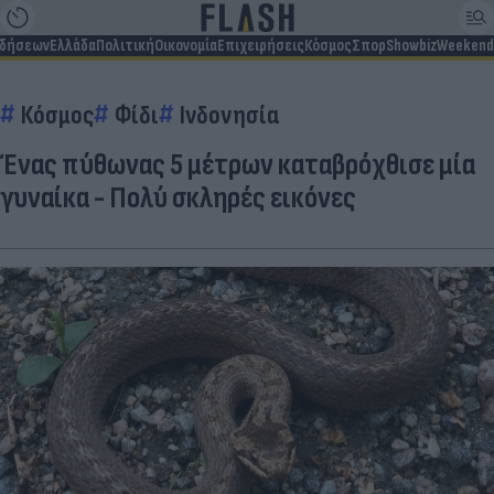
ιδήσεων
Ελλάδα
Πολιτική
Οικονομία
Επιχειρήσεις
Κόσμος
Σπορ
Showbiz
Weekend
Κόσμος
Φίδι
Ινδονησία
Ένας πύθωνας 5 μέτρων καταβρόχθισε μία
γυναίκα - Πολύ σκληρές εικόνες