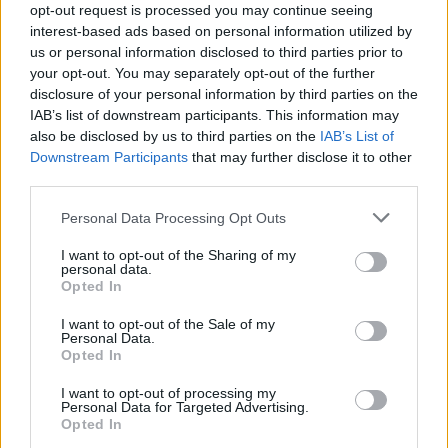
opt-out request is processed you may continue seeing
ενίσχυση του έργου της όπως η δημιουργία νέου,
interest-based ads based on personal information utilized by
πρότυπου Κέντρου Συλλογής σε ιδιόκτητη έκταση
us or personal information disclosed to third parties prior to
στη ΒΙΠΕ Καβάλας, με δυνατότητα προσωρινής
your opt-out. You may separately opt-out of the further
αποθήκευσης άνω των 100 ΜΤ και σύγχρονες
disclosure of your personal information by third parties on the
IAB’s list of downstream participants. This information may
τεχνολογίες πρόληψης περιβαλλοντικών κινδύνων
also be disclosed by us to third parties on the
IAB’s List of
καθώς επίσης και η καθιέρωση Ηλεκτρονικού
Downstream Participants
that may further disclose it to other
Εντύπου Αναγνώρισης στα σημεία συλλογής,
third parties.
ενισχύοντας τη διαφάνεια και απλοποιώντας τις
Please note that this website/app uses one or more Google
Personal Data Processing Opt Outs
γραφειοκρατικές διαδικασίες.
services and may gather and store information including but
not limited to your visit or usage behaviour. You may click to
I want to opt-out of the Sharing of my
personal data.
grant or deny consent to Google and its third-party tags to
Opted In
use your data for below specified purposes in below Google
consent section.
I want to opt-out of the Sale of my
Personal Data.
Opted In
I want to opt-out of processing my
Personal Data for Targeted Advertising.
Opted In