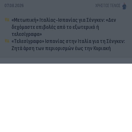
07.08.2026
ΧΡΉΣΤΟΣ ΤΈΛΙΟΣ
«Μετωπική» Ιταλίας-Ισπανίας για Σένγκεν: «Δεν
δεχόμαστε επιβολές από το εξωτερικό ή
τελεσίγραφα»
«Τελεσίγραφο» Ισπανίας στην Ιταλία για τη Σένγκεν:
Ζητά άρση των περιορισμών έως την Κυριακή