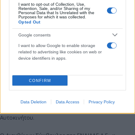
I want to opt-out of Collection, Use,
Retention, Sale, and/or Sharing of my
Personal Data that Is Unrelated with the
Purposes for which it was collected.
Opted Out
Google consents
I want to allow Google to enable storage
Τέλος, με γνώμονα την προαγωγή της κυκλικής
related to advertising like cookies on web or
device identifiers in apps.
οικονομίας και την αποτελεσματικότερη δυνατή
ευαισθητοποίηση του κοινού, η ΕΝΔΙΑΛΕ
παρουσίασε την εμβάθυνση της στρατηγικής της
CONFIRM
συνεργασίας τόσο με το Εθνικό Μετσόβιο
Πολυτεχνείο (ΕΜΠ), το Πανεπιστήμιο Αιγαίου και το
ΣΕΠΑΝ, με την υπογραφή Μνημονίων Συνεργασίας,
Data Deletion
Data Access
Privacy Policy
όσο και με τα υπόλοιπα Ρεύματα Ανακύκλωσης
Αυτοκινήτου.