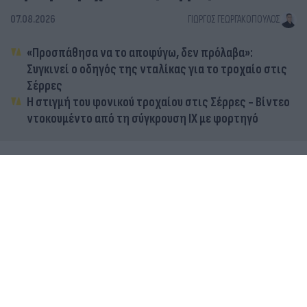
07.08.2026
ΓΙΏΡΓΟΣ ΓΕΩΡΓΑΚΌΠΟΥΛΟΣ
«Προσπάθησα να το αποφύγω, δεν πρόλαβα»:
Συγκινεί ο οδηγός της νταλίκας για το τροχαίο στις
Σέρρες
Η στιγμή του φονικού τροχαίου στις Σέρρες - Βίντεο
ντοκουμέντο από τη σύγκρουση ΙΧ με φορτηγό