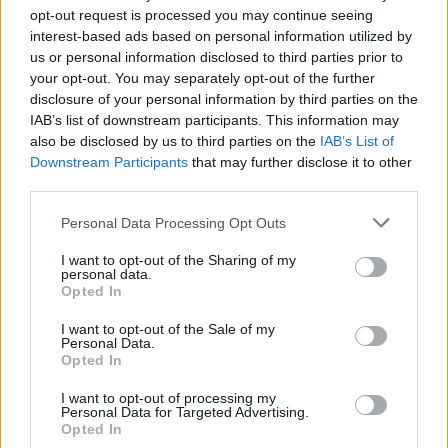
opt-out request is processed you may continue seeing
interest-based ads based on personal information utilized by
Σε σχέση με τον Αύγουστο τα τιμολόγια που
us or personal information disclosed to third parties prior to
your opt-out. You may separately opt-out of the further
ανακοίνωσαν λίγο πριν από τα μεσάνυχτα το
disclosure of your personal information by third parties on the
περασμένο Σάββατο οι πάροχοι είναι αυξημένα σε
IAB’s list of downstream participants. This information may
μερικές περιπτώσεις ακόμη και πάνω από 60%.
also be disclosed by us to third parties on the
IAB’s List of
Downstream Participants
that may further disclose it to other
third parties.
Please note that this website/app uses one or more Google
Personal Data Processing Opt Outs
services and may gather and store information including but
Εάν δεν συνυπολογιστούν οι εκπτώσεις συνέπειας
not limited to your visit or usage behaviour. You may click to
I want to opt-out of the Sharing of my
personal data.
που παρέχουν κάποιοι πάροχοι, η χαμηλότερη
grant or deny consent to Google and its third-party tags to
Opted In
use your data for below specified purposes in below Google
τιμή κιλοβατώρας του Σεπτεμβρίου είναι στα 67,9
consent section.
I want to opt-out of the Sale of my
λεπτά, όταν τον Αύγουστο ήταν 48,6 λεπτά από τη
Personal Data.
ΔΕΗ, η χρέωση της οποίας ξεκινάει για τον
Opted In
Σεπτέμβριο από τα 78,8 λεπτά για τις πρώτες 500
I want to opt-out of processing my
Personal Data for Targeted Advertising.
κιλοβατώρες και στα 80 λεπτά για πάνω από 500.
Opted In
Με τις τιμές του Αυγούστου η επιδότηση έφτασε τα