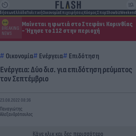
ιδήσεων
Ελλάδα
Πολιτική
Οικονομία
Επιχειρήσεις
Κόσμος
Σπορ
Showbiz
Weekend
Μαίνεται η φωτιά στο Στεφάνι Κορινθίας
BREAKING
- Ήχησε το 112 στην περιοχή
NEWS
Οικονομία
Ενέργεια
Επιδότηση
Ενέργεια: Δύο δισ. για επιδότηση ρεύματος
τον Σεπτέμβριο
23.08.2022 08:36
Παναγιώτης
Αλεξανδρόπουλος
Κάνε κλικ και δες περισσότερο