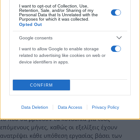
I want to opt-out of Collection, Use,
33,7 λεπτά η κιλοβατώρα και συγκράτησε την
Retention, Sale, and/or Sharing of my
τελική επιβάρυνση για τον καταναλωτή στα 15-17
Personal Data that Is Unrelated with the
Purposes for which it was collected.
λεπτά. Για να φτάσει ο καταναλωτής να πληρώσει
Opted Out
το ίδιο κόστος τον Σεπτέμβριο η επιδότηση θα
Google consents
πρέπει να φθάσει μεσοσταθμικά πολύ πάνω από τα
50 λεπτά. Από τις χθεσινές δηλώσεις του κ.
I want to allow Google to enable storage
related to advertising like cookies on web or
Σταϊκούρα πάντως φάνηκε ότι η κυβέρνηση είναι
device identifiers in apps.
αποφασισμένη να καλύψει το αυξημένο αυτό
κόστος.
CONFIRM
Αυτό που πλέον απασχολεί, όχι μόνο την
κυβέρνηση αλλά και την αγορά, η ισορροπία της
Data Deletion
Data Access
Privacy Policy
οποίας διατηρείται μέσω των επιδοτήσεων, είναι
το πού θα βρεθούν τα κονδύλια για τους
επόμενους μήνες, καθώς οι εξελίξεις έχουν
ανατρέψει κάθε υπόθεση εργασίας βάσει των