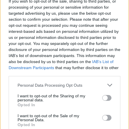
If you wish to opt-out of the sale, sharing to third parties, or
processing of your personal or sensitive information for
targeted advertising by us, please use the below opt-out
section to confirm your selection. Please note that after your
opt-out request is processed you may continue seeing
interest-based ads based on personal information utilized by
us or personal information disclosed to third parties prior to
your opt-out. You may separately opt-out of the further
disclosure of your personal information by third parties on the
IAB’s list of downstream participants. This information may
also be disclosed by us to third parties on the
IAB’s List of
Downstream Participants
that may further disclose it to other
third parties.
Please note that this website/app uses one or more Google
Personal Data Processing Opt Outs
services and may gather and store information including but
not limited to your visit or usage behaviour. You may click to
I want to opt-out of the Sharing of my
Μάλιστα, ανάλογα με τις εξελίξεις στο μέτωπο της
personal data.
grant or deny consent to Google and its third-party tags to
Opted In
ενεργειακής κρίσης, στη σκιά του ρωσικού
use your data for below specified purposes in below Google
consent section.
«εκφοβισμού» για την παροχή φυσικού αερίου
I want to opt-out of the Sale of my
Personal Data.
στην Ευρώπη, θα επανεξεταστεί η κατάσταση και
Opted In