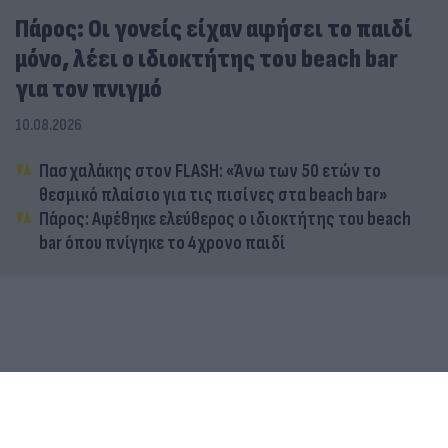
Πάρος: Οι γονείς είχαν αφήσει το παιδί
μόνο, λέει ο ιδιοκτήτης του beach bar
για τον πνιγμό
10.08.2026
Πασχαλάκης στον FLASH: «Άνω των 50 ετών το
θεσμικό πλαίσιο για τις πισίνες στα beach bar»
Πάρος: Αφέθηκε ελεύθερος ο ιδιοκτήτης του beach
bar όπου πνίγηκε το 4χρονο παιδί