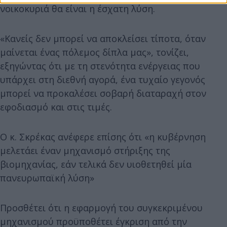
νοικοκυριά θα είναι η έσχατη λύση.
«Κανείς δεν μπορεί να αποκλείσει τίποτα, όταν
μαίνεται ένας πόλεμος δίπλα μας», τονίζει,
εξηγώντας ότι με τη στενότητα ενέργειας που
υπάρχει στη διεθνή αγορά, ένα τυχαίο γεγονός
μπορεί να προκαλέσει σοβαρή διαταραχή στον
εφοδιασμό και στις τιμές.
Ο κ. Σκρέκας ανέφερε επίσης ότι «η κυβέρνηση
μελετάει έναν μηχανισμό στήριξης της
βιομηχανίας, εάν τελικά δεν υιοθετηθεί μία
πανευρωπαϊκή λύση»
Προσθέτει ότι η εφαρμογή του συγκεκριμένου
μηχανισμού προϋποθέτει έγκριση από την