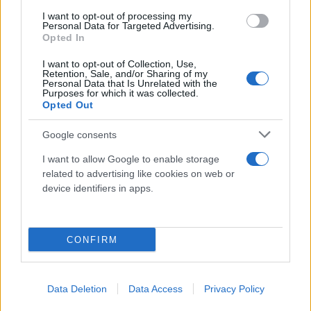
δεν αποκλείεται να αποφασιστούν περαιτέρω
I want to opt-out of processing my
μέτρα και στη χώρα μας.
Personal Data for Targeted Advertising.
Opted In
I want to opt-out of Collection, Use,
Retention, Sale, and/or Sharing of my
Personal Data that Is Unrelated with the
Purposes for which it was collected.
Το ύστατο μέτρο
Opted Out
Google consents
Ο υπουργός Ενέργειας, Κώστας Σκρέκας, μιλώντας
I want to allow Google to enable storage
στην «Κ», αναφέρει ότι το ενδεχόμενο της
related to advertising like cookies on web or
υποχρεωτικής μείωσης της κατανάλωσης στα
device identifiers in apps.
νοικοκυριά και στη βιομηχανία, μέσω των εκ
περιτροπής διακοπών ρεύματος, δεν μπορεί να
CONFIRM
αποκλειστεί από τη στιγμή που αντιμετωπίζουμε
μια ενεργειακή κρίση ιστορικών διαστάσεων.
Data Deletion
Data Access
Privacy Policy
Ωστόσο, υπογραμμίζει ότι οι διακοπές ρεύματος σε