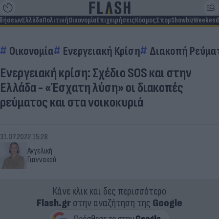
ιδήσεων
Ελλάδα
Πολιτική
Οικονομία
Επιχειρήσεις
Κόσμος
Σπορ
Showbiz
Weekend
Οικονομία
Ενεργειακή Κρίση
Διακοπή Ρεύμα
Ενεργειακή κρίση: Σχέδιο SOS και στην
Ελλάδα - «Έσχατη λύση» οι διακοπές
ρεύματος και στα νοικοκυριά
31.07.2022 15:28
Αγγελική
Γιαννακού
Κάνε κλικ και δες περισσότερο
Flash.gr
στην αναζήτηση της
Google