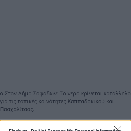
o Στον Δήμο Σοφάδων: Το νερό κρίνεται κατάλληλο
για τις τοπικές κοινότητες Καππαδοκικού και
Πασχαλίτσας.
o Στον Δήμο Μουζακίου: Το νερό κρίνεται