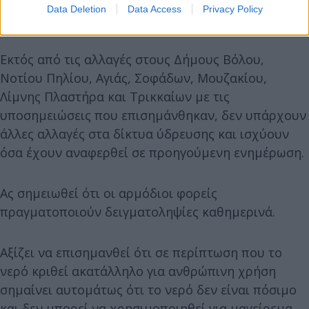
Data Deletion
Data Access
Privacy Policy
Ελληνοκάστρου.
Εκτός από τις αλλαγές στους Δήμους Βόλου,
Νοτίου Πηλίου, Αγιάς, Σοφάδων, Μουζακίου,
Λίμνης Πλαστήρα και Τρικκαίων με τις
υποσημειώσεις που επισημάνθηκαν, δεν υπάρχουν
άλλες αλλαγές στα δίκτυα ύδρευσης και ισχύουν
όσα έχουν αναφερθεί σε προηγούμενη ενημέρωση.
Ας σημειωθεί ότι οι αρμόδιοι φορείς
πραγματοποιούν δειγματοληψίες καθημερινά.
Αξίζει να επισημανθεί ότι σε περίπτωση που το
νερό κριθεί ακατάλληλο για ανθρώπινη χρήση
σημαίνει αυτομάτως ότι το νερό δεν είναι πόσιμο
και δεν μπορεί να χρησιμοποιηθεί για μαγείρεμα,