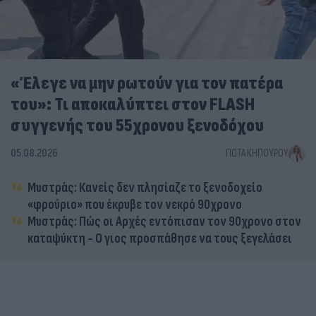
«Έλεγε να μην ρωτούν για τον πατέρα
του»: Τι αποκαλύπτει στον FLASH
συγγενής του 55χρονου ξενοδόχου
05.08.2026
ΓΙΏΤΑ ΚΗΠΟΥΡΟΎ
Μυστράς: Κανείς δεν πλησίαζε το ξενοδοχείο
«φρούριο» που έκρυβε τον νεκρό 90χρονο
Μυστράς: Πώς οι Αρχές εντόπισαν τον 90χρονο στον
καταψύκτη - Ο γιος προσπάθησε να τους ξεγελάσει