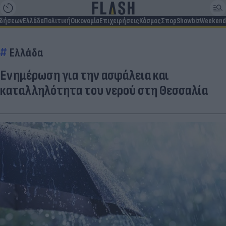
ιδήσεων
Ελλάδα
Πολιτική
Οικονομία
Επιχειρήσεις
Κόσμος
Σπορ
Showbiz
Weekend
Ελλάδα
Ενημέρωση για την ασφάλεια και
καταλληλότητα του νερού στη Θεσσαλία