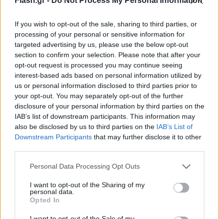
Flash.gr -
Do Not Process My Personal Information
ακατάλληλο για τις τοπικές κοινότητες Αμυγδαλής,
Ανθοχωρίου, Βατσουνιάς, Δρακότρυπας,
If you wish to opt-out of the sale, sharing to third parties, or
Ελληνοκάστρου, Κρυοπηγής, Οξυάς, Πευκοφύτου,
processing of your personal or sensitive information for
Πορτής και Αγίου Ακακίου.
targeted advertising by us, please use the below opt-out
section to confirm your selection. Please note that after your
opt-out request is processed you may continue seeing
o Στον Δήμο Λίμνης Πλαστήρα: Το νερό κρίνεται
interest-based ads based on personal information utilized by
κατάλληλο για ολόκληρο τον Δήμο.
us or personal information disclosed to third parties prior to
your opt-out. You may separately opt-out of the further
disclosure of your personal information by third parties on the
IAB’s list of downstream participants. This information may
also be disclosed by us to third parties on the
IAB’s List of
Downstream Participants
that may further disclose it to other
third parties.
Please note that this website/app uses one or more Google
Personal Data Processing Opt Outs
services and may gather and store information including but
not limited to your visit or usage behaviour. You may click to
I want to opt-out of the Sharing of my
personal data.
grant or deny consent to Google and its third-party tags to
Opted In
use your data for below specified purposes in below Google
consent section.
I want to opt-out of the Sale of my