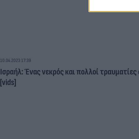
10.04.2023 17:39
Ισραήλ: Ένας νεκρός και πολλοί τραυματίες 
[vids]