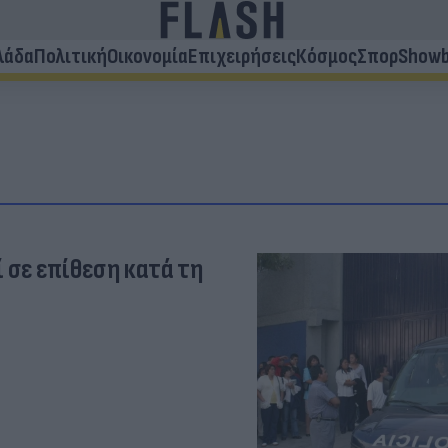
λάδα
Πολιτική
Οικονομία
Επιχειρήσεις
Κόσμος
Σπορ
Showb
ί σε επίθεση κατά τη