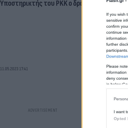
Flash.gr -
Υποστηρικτής του PKK ο δράστης [vid]
If you wish 
sensitive in
confirm you
continue se
information 
further disc
participants
Downstream 
Please note
11.05.2023 17:41
information 
deny consent
in below Go
Persona
I want t
Opted 