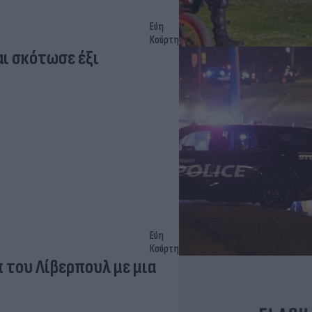
Εύη
Κούρτη
ι σκότωσε έξι
Εύη
Κούρτη
 του Λίβερπουλ με μια