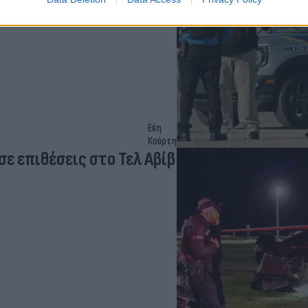
Εύη
Κούρτη
σε επιθέσεις στο Τελ Αβίβ