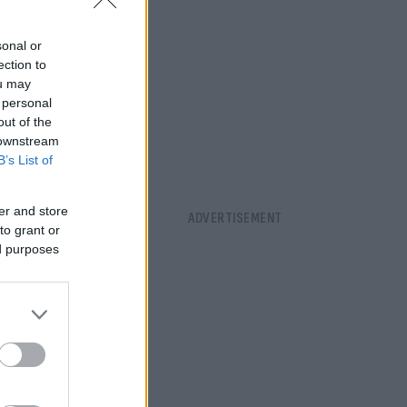
sonal or
ection to
ou may
 personal
out of the
 downstream
B’s List of
er and store
to grant or
ed purposes