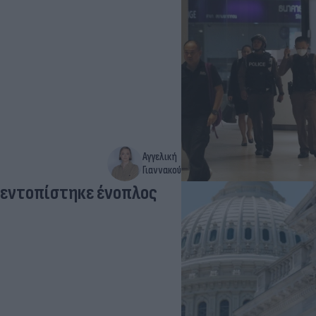
Αγγελική
Γιαννακού
 εντοπίστηκε ένοπλος