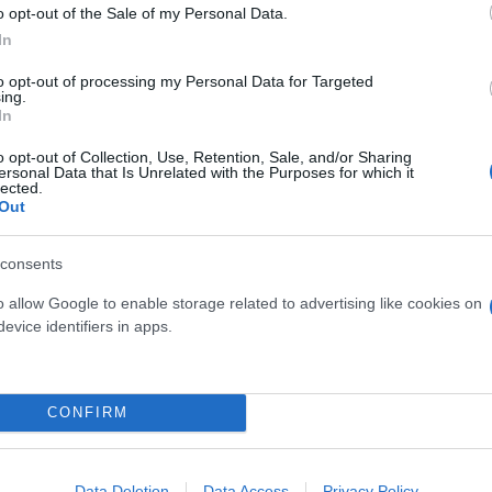
o opt-out of the Sale of my Personal Data.
In
αφορές για πολλά θύματα
to opt-out of processing my Personal Data for Targeted
ing.
In
o opt-out of Collection, Use, Retention, Sale, and/or Sharing
ersonal Data that Is Unrelated with the Purposes for which it
lected.
Out
consents
o allow Google to enable storage related to advertising like cookies on
evice identifiers in apps.
Εύη
Κούρτη
– Οκτώ νεκροί και
CONFIRM
Data Deletion
Data Access
Privacy Policy