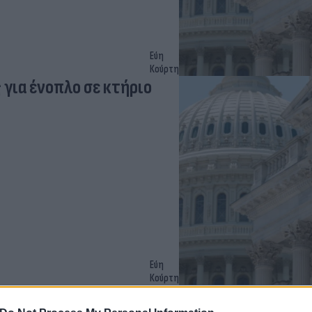
Εύη
Κούρτη
για ένοπλο σε κτήριο
Εύη
Κούρτη
 της Mercedes -