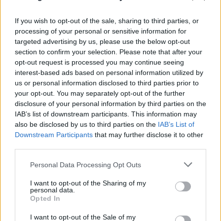
If you wish to opt-out of the sale, sharing to third parties, or
processing of your personal or sensitive information for
targeted advertising by us, please use the below opt-out
section to confirm your selection. Please note that after your
opt-out request is processed you may continue seeing
interest-based ads based on personal information utilized by
us or personal information disclosed to third parties prior to
your opt-out. You may separately opt-out of the further
Νίκος Καλογερόπουλος: Η πικρία στην τελευταία
disclosure of your personal information by third parties on the
του τηλεοπτική συνέντευξη - Ποιον συγχώρεσε
IAB’s list of downstream participants. This information may
also be disclosed by us to third parties on the
IAB’s List of
10.08.2026
ΒΑΣΊΛΗΣ ΑΝΔΡΙΤΣΆΝΟΣ
Downstream Participants
that may further disclose it to other
third parties.
Please note that this website/app uses one or more Google
Personal Data Processing Opt Outs
services and may gather and store information including but
not limited to your visit or usage behaviour. You may click to
I want to opt-out of the Sharing of my
personal data.
grant or deny consent to Google and its third-party tags to
Opted In
use your data for below specified purposes in below Google
consent section.
I want to opt-out of the Sale of my