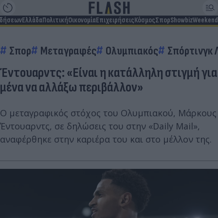
ιδήσεων
Ελλάδα
Πολιτική
Οικονομία
Επιχειρήσεις
Κόσμος
Σπορ
Showbiz
Weekend
Σπορ
Μεταγραφές
Ολυμπιακός
Σπόρτινγκ 
Έντουαρντς: «Είναι η κατάλληλη στιγμή για
μένα να αλλάξω περιβάλλον»
Ο μεταγραφικός στόχος του Ολυμπιακού, Μάρκους
Έντουαρντς, σε δηλώσεις του στην «Daily Mail»,
αναφέρθηκε στην καριέρα του και στο μέλλον της.