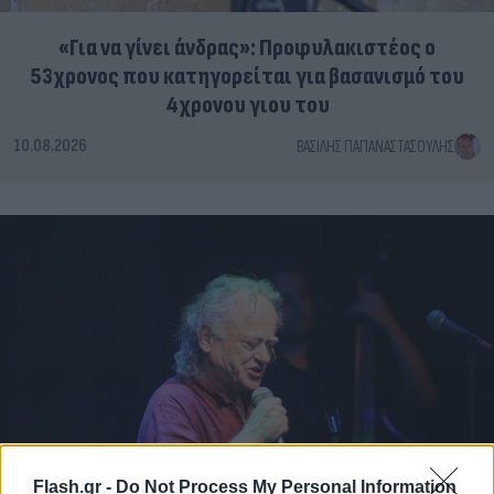
«Για να γίνει άνδρας»: Προφυλακιστέος ο
53χρονος που κατηγορείται για βασανισμό του
4χρονου γιου του
10.08.2026
ΒΑΣΊΛΗΣ ΠΑΠΑΝΑΣΤΑΣΟΎΛΗΣ
Flash.gr -
Do Not Process My Personal Information